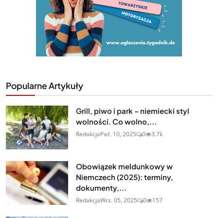
Popularne Artykuły
Grill, piwo i park – niemiecki styl
wolności. Co wolno,...
Redakcja
Paź. 10, 2025
0
3.7k
Obowiązek meldunkowy w
Niemczech (2025): terminy,
dokumenty,...
Redakcja
Wrz. 05, 2025
0
157