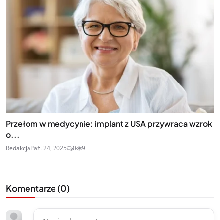
Przełom w medycynie: implant z USA przywraca wzrok
o...
Redakcja
Paź. 24, 2025
0
9
Komentarze (
0
)