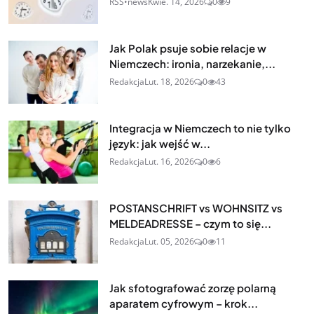
RSS•news
Kwie. 14, 2026
0
9
Jak Polak psuje sobie relacje w
Niemczech: ironia, narzekanie,...
Redakcja
Lut. 18, 2026
0
43
Integracja w Niemczech to nie tylko
język: jak wejść w...
Redakcja
Lut. 16, 2026
0
6
POSTANSCHRIFT vs WOHNSITZ vs
MELDEADRESSE – czym to się...
Redakcja
Lut. 05, 2026
0
11
Jak sfotografować zorzę polarną
aparatem cyfrowym – krok...