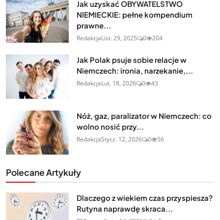
Jak uzyskać OBYWATELSTWO
NIEMIECKIE: pełne kompendium
prawne...
Redakcja
List. 29, 2025
0
204
Jak Polak psuje sobie relacje w
Niemczech: ironia, narzekanie,...
Redakcja
Lut. 18, 2026
0
43
Nóż, gaz, paralizator w Niemczech: co
wolno nosić przy...
Redakcja
Stycz. 12, 2026
0
56
Polecane Artykuły
Dlaczego z wiekiem czas przyspiesza?
Rutyna naprawdę skraca...