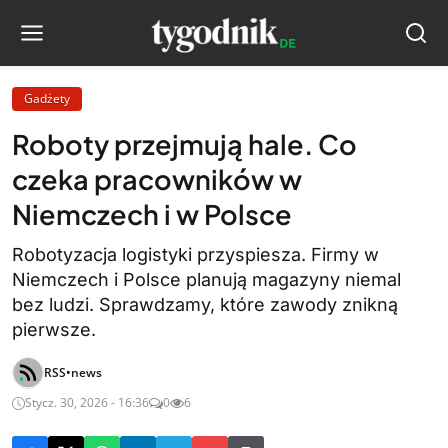
Gadżety
Roboty przejmują hale. Co
czeka pracowników w
Niemczech i w Polsce
Robotyzacja logistyki przyspiesza. Firmy w
Niemczech i Polsce planują magazyny niemal
bez ludzi. Sprawdzamy, które zawody znikną
pierwsze.
RSS•news
Stycz. 30, 2026 - 16:36
0
6