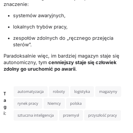
znaczenie:
systemów awaryjnych,
lokalnych trybów pracy,
zespołów zdolnych do „ręcznego przejęcia
sterów”.
Paradoksalnie więc, im bardziej magazyn staje się
autonomiczny, tym
cenniejszy staje się człowiek
zdolny go uruchomić po awarii
.
automatyzacja
roboty
logistyka
magazyny
T
a
rynek pracy
Niemcy
polska
g
i:
sztuczna inteligencja
przemysł
przyszłość pracy