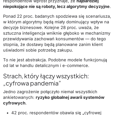
respondentów wprost przyznaje, że
najbardziej
niepokojące nie są roboty, lecz algorytmy decyzyjne
.
Ponad 22 proc. badanych spodziewa się scenariusza,
w którym algorytmy będą miały dominujący wpływ na
decyzje biznesowe. Kolejne 28 proc. uważa, że
sztuczna inteligencja wniknie głęboko w mechanizmy
przewidywania zachowań konsumentów — do tego
stopnia, że dostawy będą planowane zanim klient
uświadomi sobie potrzebę zakupu.
To nie jest abstrakcja. Podobne modele funkcjonują
od lat w handlu detalicznym i e-commerce.
Strach, który łączy wszystkich:
„cyfrowa pandemia”
Jedno zagrożenie połączyło niemal wszystkich
ankietowanych:
ryzyko globalnej awarii systemów
cyfrowych
.
42 proc. respondentów obawia się „cyfrowej