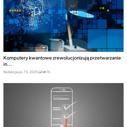
Komputery kwantowe zrewolucjonizują przetwarzanie
in...
Redakcja
Lip. 15, 2025
0
16