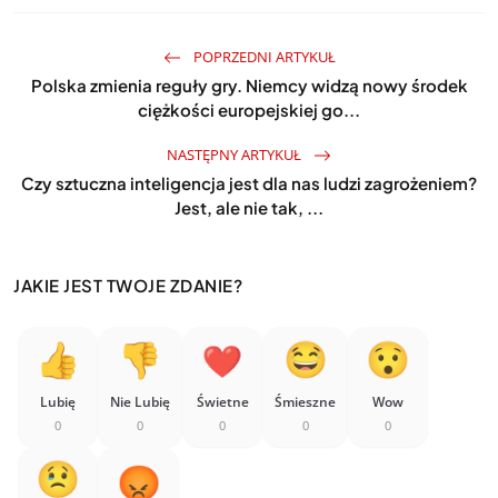
POPRZEDNI ARTYKUŁ
Polska zmienia reguły gry. Niemcy widzą nowy środek
ciężkości europejskiej go...
NASTĘPNY ARTYKUŁ
Czy sztuczna inteligencja jest dla nas ludzi zagrożeniem?
Jest, ale nie tak, ...
JAKIE JEST TWOJE ZDANIE?
Lubię
Nie Lubię
Świetne
Śmieszne
Wow
0
0
0
0
0