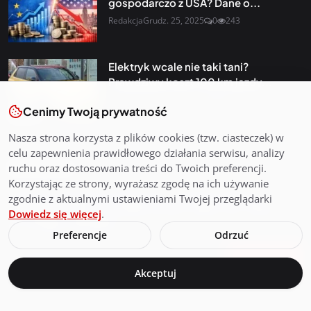
gospodarczo z USA? Dane o...
Redakcja
Grudz. 25, 2025
0
243
Elektryk wcale nie taki tani?
Prawdziwy koszt 100 km jazdy...
Redakcja
Grudz. 31, 2025
0
102
Cenimy Twoją prywatność
Nasza strona korzysta z plików cookies (tzw. ciasteczek) w
celu zapewnienia prawidłowego działania serwisu, analizy
Newsletter
ruchu oraz dostosowania treści do Twoich preferencji.
Korzystając ze strony, wyrażasz zgodę na ich używanie
Otrzymuj najnowsze wiadomości i starannie dobrane
zgodnie z aktualnymi ustawieniami Twojej przeglądarki
aktualności prosto do swojej skrzynki odbiorczej. Zapisz się
Dowiedz się więcej
.
do naszego newslettera
Preferencje
Odrzuć
Zapisz się
Akceptuj