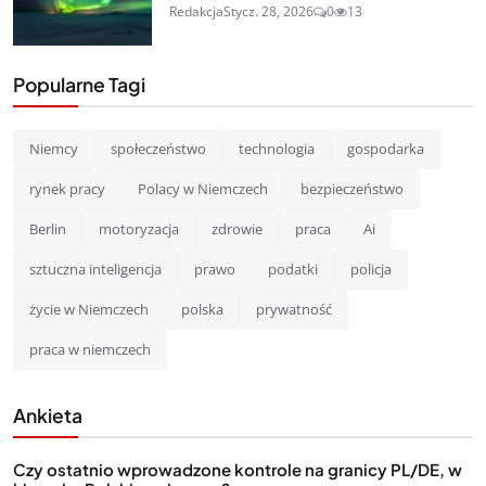
Redakcja
Stycz. 28, 2026
0
13
Popularne Tagi
Niemcy
społeczeństwo
technologia
gospodarka
rynek pracy
Polacy w Niemczech
bezpieczeństwo
Berlin
motoryzacja
zdrowie
praca
Ai
sztuczna inteligencja
prawo
podatki
policja
życie w Niemczech
polska
prywatność
praca w niemczech
Ankieta
Czy ostatnio wprowadzone kontrole na granicy PL/DE, w