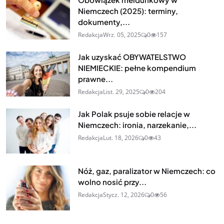
Niemczech (2025): terminy,
dokumenty,...
Redakcja
Wrz. 05, 2025
0
157
Jak uzyskać OBYWATELSTWO
NIEMIECKIE: pełne kompendium
prawne...
Redakcja
List. 29, 2025
0
204
Jak Polak psuje sobie relacje w
Niemczech: ironia, narzekanie,...
Redakcja
Lut. 18, 2026
0
43
Nóż, gaz, paralizator w Niemczech: co
wolno nosić przy...
Redakcja
Stycz. 12, 2026
0
56