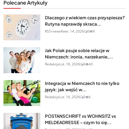
Polecane Artykuły
Dlaczego z wiekiem czas przyspiesza?
Rutyna naprawdę skraca...
RSS•news
Kwie. 14, 2026
0
9
Jak Polak psuje sobie relacje w
Niemczech: ironia, narzekanie,...
Redakcja
Lut. 18, 2026
0
43
Integracja w Niemczech to nie tylko
język: jak wejść w...
Redakcja
Lut. 16, 2026
0
6
POSTANSCHRIFT vs WOHNSITZ vs
MELDEADRESSE – czym to się...