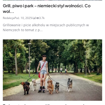
Grill, piwo i park – niemiecki styl wolności. Co
wol...
Redakcja
Paź. 10, 2025
0
3.7k
Grillowanie i picie alkoholu w miejscach publicznych w
Niemczech to temat z p...