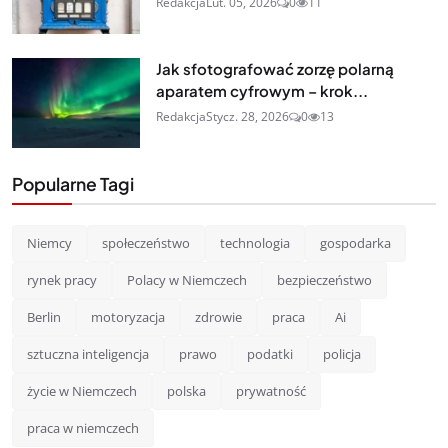
Redakcja
Lut. 05, 2026
0
11
Jak sfotografować zorzę polarną
aparatem cyfrowym – krok...
Redakcja
Stycz. 28, 2026
0
13
Popularne Tagi
Niemcy
społeczeństwo
technologia
gospodarka
rynek pracy
Polacy w Niemczech
bezpieczeństwo
Berlin
motoryzacja
zdrowie
praca
Ai
sztuczna inteligencja
prawo
podatki
policja
życie w Niemczech
polska
prywatność
praca w niemczech