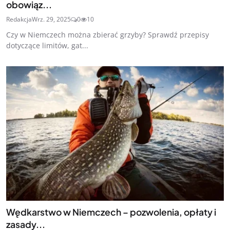
obowiąz...
Redakcja
Wrz. 29, 2025
0
10
Czy w Niemczech można zbierać grzyby? Sprawdź przepisy
dotyczące limitów, gat...
Wędkarstwo w Niemczech – pozwolenia, opłaty i
zasady...