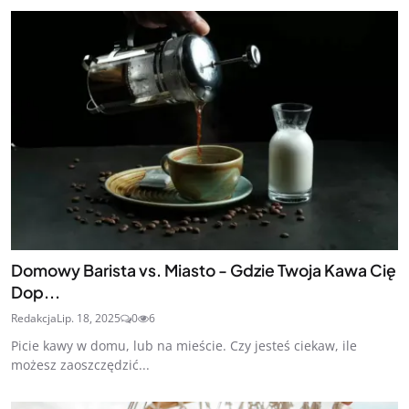
Domowy Barista vs. Miasto - Gdzie Twoja Kawa Cię
Dop...
Redakcja
Lip. 18, 2025
0
6
Picie kawy w domu, lub na mieście. Czy jesteś ciekaw, ile
możesz zaoszczędzić...