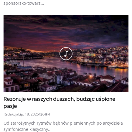
sponsorsko-towarz...
Rezonuje w naszych duszach, budząc uśpione
pasje
Redakcja
Lip. 18, 2025
0
4
Od starożytnych rytmów bębnów plemiennych po arcydzieła
symfoniczne klasyczny...