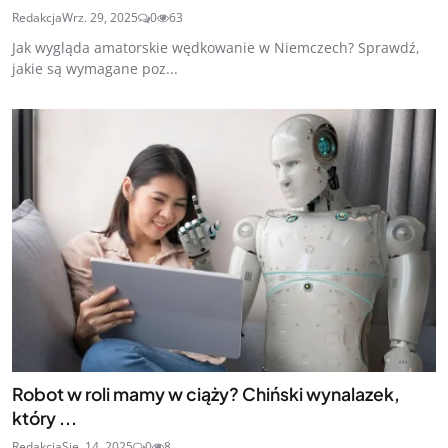
Redakcja
Wrz. 29, 2025
0
63
Jak wygląda amatorskie wędkowanie w Niemczech? Sprawdź,
jakie są wymagane poz...
Robot w roli mamy w ciąży? Chiński wynalazek,
który ...
Redakcja
Sie. 14, 2025
0
8