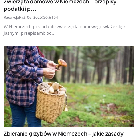
Zwierzęta domowe w Niemczech – przepisy,
podatki i p...
Redakcja
Paź. 06, 2025
0
104
W Niemczech posiadanie zwierzęcia domowego wiąże się z
jasnymi przepisami: od...
Zbieranie grzybów w Niemczech – jakie zasady