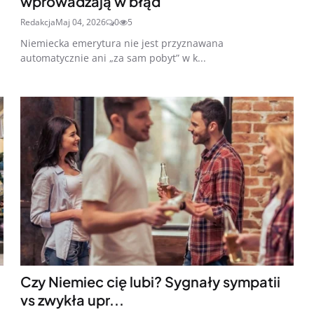
wprowadzają w błąd
Redakcja
Maj 04, 2026
0
5
Niemiecka emerytura nie jest przyznawana
automatycznie ani „za sam pobyt” w k...
Czy Niemiec cię lubi? Sygnały sympatii
vs zwykła upr...