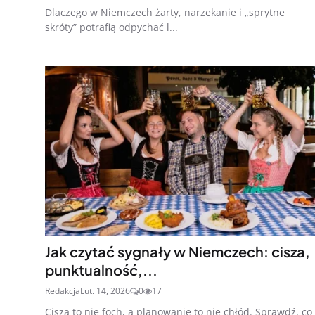
Dlaczego w Niemczech żarty, narzekanie i „sprytne
skróty” potrafią odpychać l...
Jak czytać sygnały w Niemczech: cisza,
punktualność,...
Redakcja
Lut. 14, 2026
0
17
Cisza to nie foch, a planowanie to nie chłód. Sprawdź, co