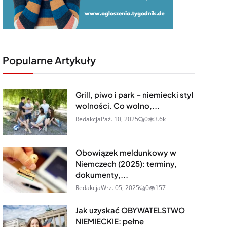
Popularne Artykuły
Grill, piwo i park – niemiecki styl
wolności. Co wolno,...
Redakcja
Paź. 10, 2025
0
3.6k
Obowiązek meldunkowy w
Niemczech (2025): terminy,
dokumenty,...
Redakcja
Wrz. 05, 2025
0
157
Jak uzyskać OBYWATELSTWO
NIEMIECKIE: pełne