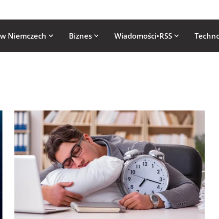
 w Niemczech
Biznes
Wiadomości•RSS
Techno