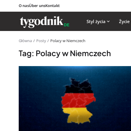
O nas
Über uns
Kontakt
Styl życia
Życie
Główna
Posty
Polacy w Niemczech
Tag: Polacy w Niemczech