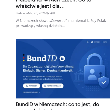
właściwie jest i dla...
Redakcja
Maj 20, 2026
0
8
W Niemczech słowo „Gewerbe” zna niemal każdy Polak
prowadzący własną działaln...
BundID w Niemczech: co to jest, do