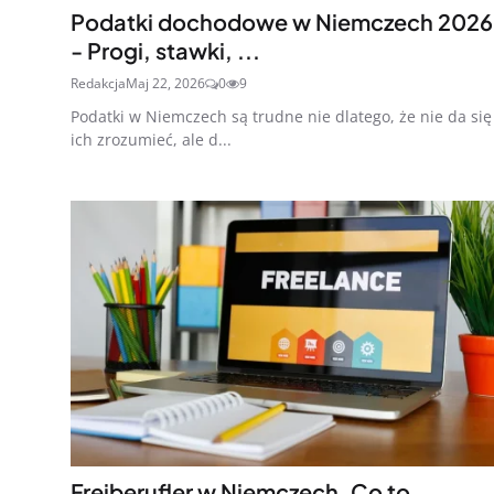
Podatki dochodowe w Niemczech 2026
- Progi, stawki, ...
Redakcja
Maj 22, 2026
0
9
Podatki w Niemczech są trudne nie dlatego, że nie da się
ich zrozumieć, ale d...
Freiberufler w Niemczech. Co to