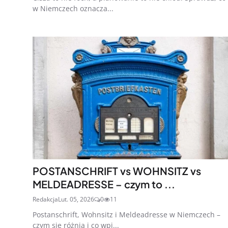
w Niemczech oznacza...
POSTANSCHRIFT vs WOHNSITZ vs
MELDEADRESSE – czym to ...
Redakcja
Lut. 05, 2026
0
11
Postanschrift, Wohnsitz i Meldeadresse w Niemczech –
czym się różnią i co wpi...