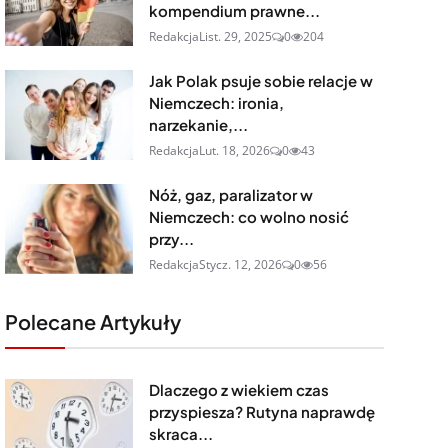
kompendium prawne...
Redakcja
List. 29, 2025
0
204
Jak Polak psuje sobie relacje w
Niemczech: ironia,
narzekanie,...
Redakcja
Lut. 18, 2026
0
43
Nóż, gaz, paralizator w
Niemczech: co wolno nosić
przy...
Redakcja
Stycz. 12, 2026
0
56
Polecane Artykuły
Dlaczego z wiekiem czas
przyspiesza? Rutyna naprawdę
skraca...