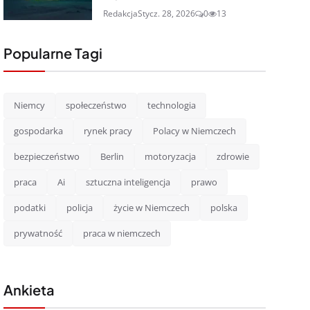
Redakcja
Stycz. 28, 2026
0
13
Popularne Tagi
Niemcy
społeczeństwo
technologia
gospodarka
rynek pracy
Polacy w Niemczech
bezpieczeństwo
Berlin
motoryzacja
zdrowie
praca
Ai
sztuczna inteligencja
prawo
podatki
policja
życie w Niemczech
polska
prywatność
praca w niemczech
Ankieta