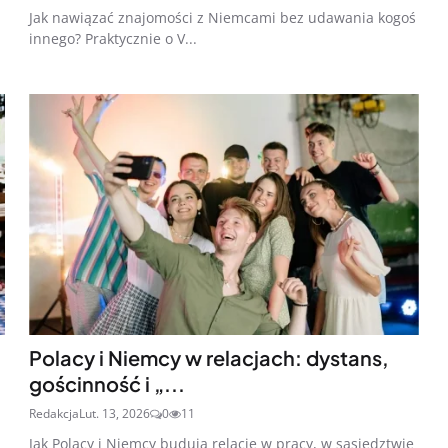
Jak nawiązać znajomości z Niemcami bez udawania kogoś
innego? Praktycznie o V...
Polacy i Niemcy w relacjach: dystans,
gościnność i „...
Redakcja
Lut. 13, 2026
0
11
Jak Polacy i Niemcy budują relacje w pracy, w sąsiedztwie