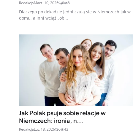
Redakcja
Marz. 10, 2026
0
8
Dlaczego po dekadzie jedni czują się w Niemczech jak w
domu, a inni wciąż „ob...
Jak Polak psuje sobie relacje w
Niemczech: ironia, n...
Redakcja
Lut. 18, 2026
0
43