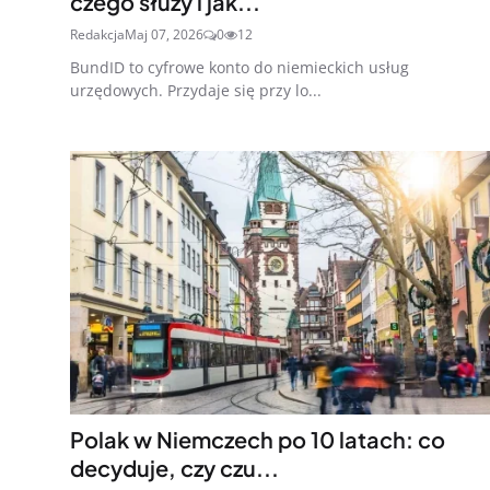
czego służy i jak...
Redakcja
Maj 07, 2026
0
12
BundID to cyfrowe konto do niemieckich usług
urzędowych. Przydaje się przy lo...
Polak w Niemczech po 10 latach: co
decyduje, czy czu...