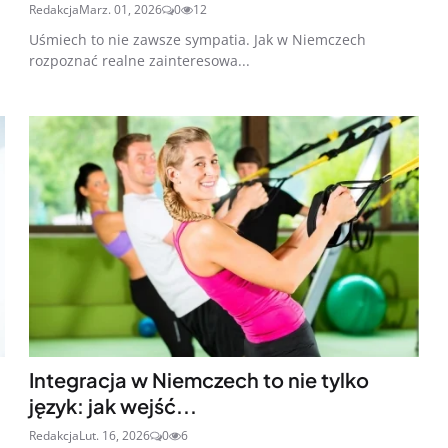
Redakcja
Marz. 01, 2026
0
12
Uśmiech to nie zawsze sympatia. Jak w Niemczech
rozpoznać realne zainteresowa...
Integracja w Niemczech to nie tylko
język: jak wejść...
Redakcja
Lut. 16, 2026
0
6