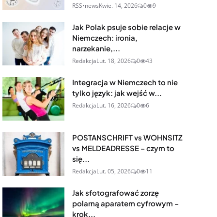
RSS•news
Kwie. 14, 2026
0
9
Jak Polak psuje sobie relacje w
Niemczech: ironia,
narzekanie,...
Redakcja
Lut. 18, 2026
0
43
Integracja w Niemczech to nie
tylko język: jak wejść w...
Redakcja
Lut. 16, 2026
0
6
POSTANSCHRIFT vs WOHNSITZ
vs MELDEADRESSE – czym to
się...
Redakcja
Lut. 05, 2026
0
11
Jak sfotografować zorzę
polarną aparatem cyfrowym –
krok...