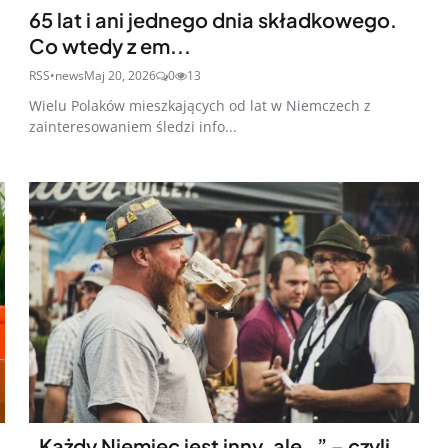
65 lat i ani jednego dnia składkowego.
Co wtedy z em...
RSS•news
Maj 20, 2026
0
13
Wielu Polaków mieszkających od lat w Niemczech z
zainteresowaniem śledzi info...
„Każdy Niemiec jest inny, ale…” – czyli