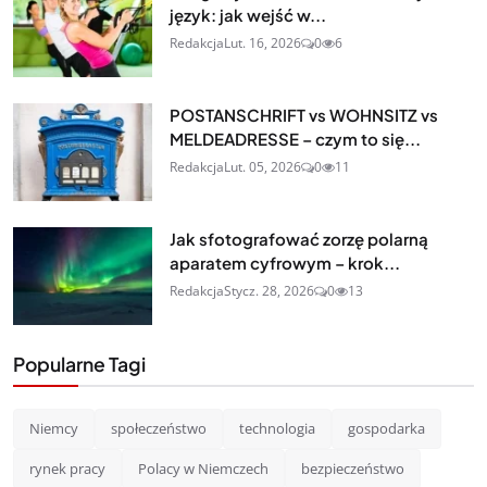
język: jak wejść w...
Redakcja
Lut. 16, 2026
0
6
POSTANSCHRIFT vs WOHNSITZ vs
MELDEADRESSE – czym to się...
Redakcja
Lut. 05, 2026
0
11
Jak sfotografować zorzę polarną
aparatem cyfrowym – krok...
Redakcja
Stycz. 28, 2026
0
13
Popularne Tagi
Niemcy
społeczeństwo
technologia
gospodarka
rynek pracy
Polacy w Niemczech
bezpieczeństwo