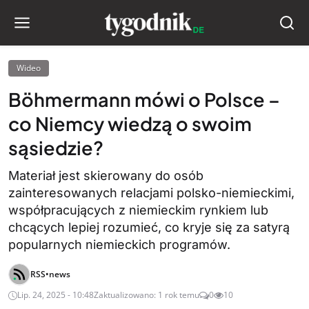
Wideo
Böhmermann mówi o Polsce –
co Niemcy wiedzą o swoim
sąsiedzie?
Materiał jest skierowany do osób
zainteresowanych relacjami polsko-niemieckimi,
współpracujących z niemieckim rynkiem lub
chcących lepiej rozumieć, co kryje się za satyrą
popularnych niemieckich programów.
RSS•news
Lip. 24, 2025 - 10:48
Zaktualizowano: 1 rok temu
0
10