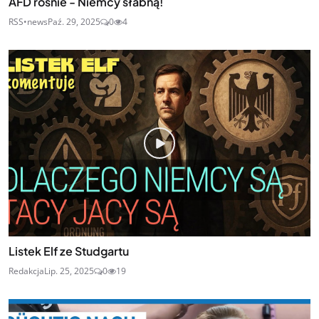
AFD rośnie - Niemcy słabną!
RSS•news
Paź. 29, 2025
0
4
Listek Elf ze Studgartu
Redakcja
Lip. 25, 2025
0
19