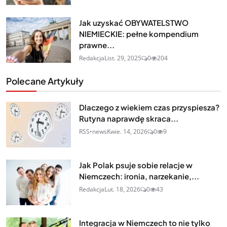
Jak uzyskać OBYWATELSTWO
NIEMIECKIE: pełne kompendium
prawne...
Redakcja
List. 29, 2025
0
204
Polecane Artykuły
Dlaczego z wiekiem czas przyspiesza?
Rutyna naprawdę skraca...
RSS•news
Kwie. 14, 2026
0
9
Jak Polak psuje sobie relacje w
Niemczech: ironia, narzekanie,...
Redakcja
Lut. 18, 2026
0
43
Integracja w Niemczech to nie tylko