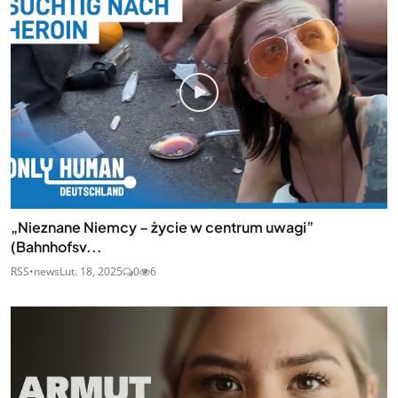
„Nieznane Niemcy – życie w centrum uwagi”
(Bahnhofsv...
RSS•news
Lut. 18, 2025
0
6