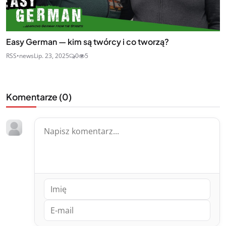
Easy German — kim są twórcy i co tworzą?
RSS•news
Lip. 23, 2025
0
5
Komentarze (
0
)