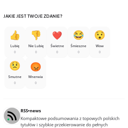
JAKIE JEST TWOJE ZDANIE?
Lubię
Nie Lubię
Świetne
Śmieszne
Wow
0
0
0
0
0
Smutne
Wnerwia
0
0
RSS•news
Kompaktowe podsumowania z topowych polskich
tytułów i szybkie przekierowanie do pełnych