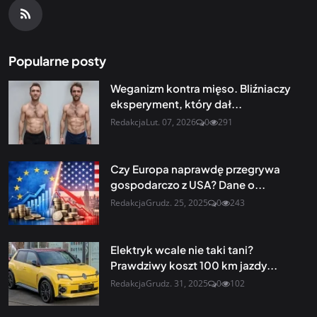
Popularne posty
Weganizm kontra mięso. Bliźniaczy
eksperyment, który dał...
Redakcja
Lut. 07, 2026
0
291
Czy Europa naprawdę przegrywa
gospodarczo z USA? Dane o...
Redakcja
Grudz. 25, 2025
0
243
Elektryk wcale nie taki tani?
Prawdziwy koszt 100 km jazdy...
Redakcja
Grudz. 31, 2025
0
102