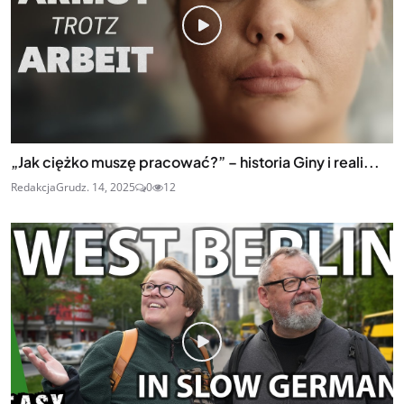
„Jak ciężko muszę pracować?” – historia Giny i reali...
Redakcja
Grudz. 14, 2025
0
12