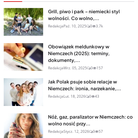
Grill, piwo i park – niemiecki styl
wolności. Co wolno,...
Redakcja
Paź. 10, 2025
0
3.7k
Obowiązek meldunkowy w
Niemczech (2025): terminy,
dokumenty,...
Redakcja
Wrz. 05, 2025
0
157
Jak Polak psuje sobie relacje w
Niemczech: ironia, narzekanie,...
Redakcja
Lut. 18, 2026
0
43
Nóż, gaz, paralizator w Niemczech: co
wolno nosić przy...
Redakcja
Stycz. 12, 2026
0
57