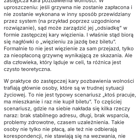
zastępcza kara pozbawienia wolności. W
uproszczeniu: jeśli grzywna nie zostanie zapłacona i
nie zostanie wykonana w inny sposób przewidziany
przez system (na przykład poprzez uzgodnione
rozwiązanie), sąd może zarządzić jej „odsiadkę” w
formie zastępczej kary więzienia. I właśnie stąd biorą
się nagłówki o „więzieniu za jazdę bez biletu”.
Formalnie to nie jest więzienie za sam przejazd, tylko
za nieopłaconą grzywnę wynikającą ze skazania. Ale
dla człowieka, który ląduje w celi, ta różnica jest
czysto teoretyczna.
W praktyce do zastępczej kary pozbawienia wolności
trafiają głównie osoby, które są w trudnej sytuacji
życiowej. To nie jest typowy scenariusz „ktoś pracuje,
ma mieszkanie i raz nie kupił biletu”. To częściej
scenariusz, gdzie na siebie nakłada się kilka rzeczy
naraz: brak stabilnego adresu, długi, brak wsparcia,
problemy zdrowotne, czasem uzależnienia. Takie
osoby nie tylko nie płacą, ale też nie odbierają
korespondencji, nie stawiają się na wezwania, nie