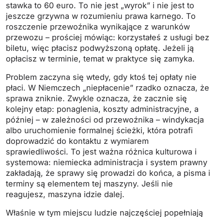
stawka to 60 euro. To nie jest „wyrok” i nie jest to
jeszcze grzywna w rozumieniu prawa karnego. To
roszczenie przewoźnika wynikające z warunków
przewozu – prościej mówiąc: korzystałeś z usługi bez
biletu, więc płacisz podwyższoną opłatę. Jeżeli ją
opłacisz w terminie, temat w praktyce się zamyka.
Problem zaczyna się wtedy, gdy ktoś tej opłaty nie
płaci. W Niemczech „niepłacenie” rzadko oznacza, że
sprawa zniknie. Zwykle oznacza, że zacznie się
kolejny etap: ponaglenia, koszty administracyjne, a
później – w zależności od przewoźnika – windykacja
albo uruchomienie formalnej ścieżki, która potrafi
doprowadzić do kontaktu z wymiarem
sprawiedliwości. To jest ważna różnica kulturowa i
systemowa: niemiecka administracja i system prawny
zakładają, że sprawy się prowadzi do końca, a pisma i
terminy są elementem tej maszyny. Jeśli nie
reagujesz, maszyna idzie dalej.
Właśnie w tym miejscu ludzie najczęściej popełniają