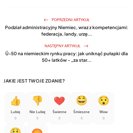
POPRZEDNI ARTYKUŁ
Podział administracyjny Niemiec, wraz z kompetencjami:
federacja, landy, urzę...
NASTĘPNY ARTYKUŁ
Ü-50 na niemieckim rynku pracy: jak uniknąć pułapki dla
50+ latków - „za star...
JAKIE JEST TWOJE ZDANIE?
Lubię
Nie Lubię
Świetne
Śmieszne
Wow
0
0
0
0
0