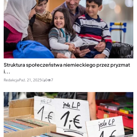
Struktura społeczeństwa niemieckiego przez pryzmat
i...
Redakcja
Paź. 21, 2025
0
7