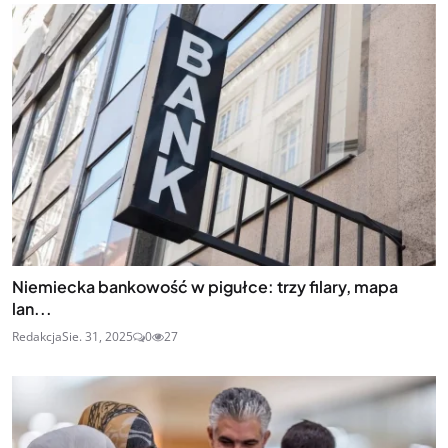
Niemiecka bankowość w pigułce: trzy filary, mapa
lan...
Redakcja
Sie. 31, 2025
0
27