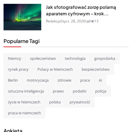
Jak sfotografować zorzę polarną
aparatem cyfrowym – krok...
Redakcja
Stycz. 28, 2026
0
13
Popularne Tagi
Niemcy
społeczeństwo
technologia
gospodarka
rynek pracy
Polacy w Niemczech
bezpieczeństwo
Berlin
motoryzacja
zdrowie
praca
Ai
sztuczna inteligencja
prawo
podatki
policja
życie w Niemczech
polska
prywatność
praca w niemczech
Ankieta