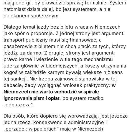
mają energii, by prowadzić sprawę formalnie. System
natomiast działa dalej, bo jest systemem, a nie
opiekunem społecznym.
Dlatego temat jazdy bez biletu wraca w Niemczech
jako spór o proporcje. Z jednej strony jest argument:
transport publiczny musi się finansować, a
pasażerowie z biletem nie chcą płacić za tych, którzy
jeżdżą za darmo. Z drugiej strony jest argument:
prawo karne i więzienie w tle tego mechanizmu
uderza głównie w biedniejszych, a koszty utrzymania
kogoś w zakładzie karnym bywają większe niż sens
tej sankcji. Nie trzeba zajmować stanowiska w tej
debacie, żeby wyciągnąć wniosek praktyczny:
w
Niemczech nie warto wchodzić w spiralę
ignorowania pism i opłat
, bo system rzadko
„odpuszcza”.
Dla osób, które dopiero się wprowadzają, jest jeszcze
jedna rzecz: konsekwencje administracyjne i
„porządek w papierach” mają w Niemczech