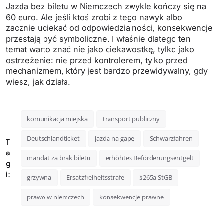
Jazda bez biletu w Niemczech zwykle kończy się na
60 euro. Ale jeśli ktoś zrobi z tego nawyk albo
zacznie uciekać od odpowiedzialności, konsekwencje
przestają być symboliczne. I właśnie dlatego ten
temat warto znać nie jako ciekawostkę, tylko jako
ostrzeżenie: nie przed kontrolerem, tylko przed
mechanizmem, który jest bardzo przewidywalny, gdy
wiesz, jak działa.
komunikacja miejska
transport publiczny
Deutschlandticket
jazda na gapę
Schwarzfahren
T
a
mandat za brak biletu
erhöhtes Beförderungsentgelt
g
i:
grzywna
Ersatzfreiheitsstrafe
§265a StGB
prawo w niemczech
konsekwencje prawne