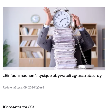
„Einfach machen”: tysiące obywateli zgłasza absurdy
...
Redakcja
Stycz. 09, 2026
0
8
Komentarze (
0
)