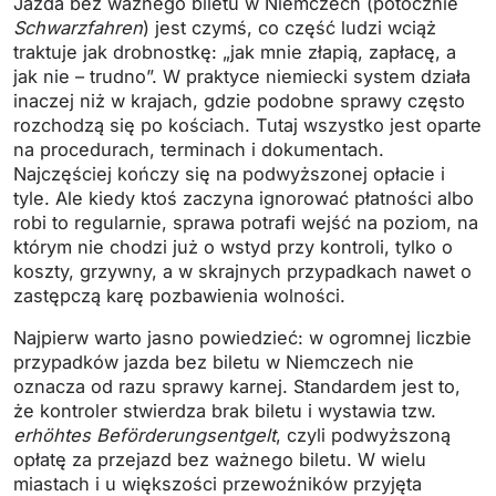
Jazda bez ważnego biletu w Niemczech (potocznie
Schwarzfahren
) jest czymś, co część ludzi wciąż
traktuje jak drobnostkę: „jak mnie złapią, zapłacę, a
jak nie – trudno”. W praktyce niemiecki system działa
inaczej niż w krajach, gdzie podobne sprawy często
rozchodzą się po kościach. Tutaj wszystko jest oparte
na procedurach, terminach i dokumentach.
Najczęściej kończy się na podwyższonej opłacie i
tyle. Ale kiedy ktoś zaczyna ignorować płatności albo
robi to regularnie, sprawa potrafi wejść na poziom, na
którym nie chodzi już o wstyd przy kontroli, tylko o
koszty, grzywny, a w skrajnych przypadkach nawet o
zastępczą karę pozbawienia wolności.
Najpierw warto jasno powiedzieć: w ogromnej liczbie
przypadków jazda bez biletu w Niemczech nie
oznacza od razu sprawy karnej. Standardem jest to,
że kontroler stwierdza brak biletu i wystawia tzw.
erhöhtes Beförderungsentgelt
, czyli podwyższoną
opłatę za przejazd bez ważnego biletu. W wielu
miastach i u większości przewoźników przyjęta