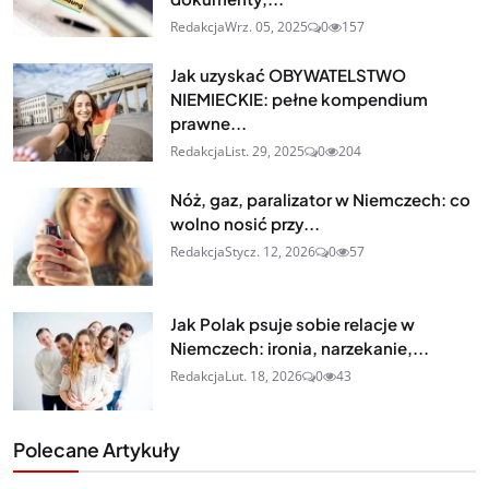
Redakcja
Wrz. 05, 2025
0
157
Jak uzyskać OBYWATELSTWO
NIEMIECKIE: pełne kompendium
prawne...
Redakcja
List. 29, 2025
0
204
Nóż, gaz, paralizator w Niemczech: co
wolno nosić przy...
Redakcja
Stycz. 12, 2026
0
57
Jak Polak psuje sobie relacje w
Niemczech: ironia, narzekanie,...
Redakcja
Lut. 18, 2026
0
43
Polecane Artykuły