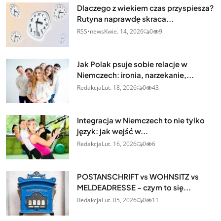
Dlaczego z wiekiem czas przyspiesza?
Rutyna naprawdę skraca...
RSS•news
Kwie. 14, 2026
0
9
Jak Polak psuje sobie relacje w
Niemczech: ironia, narzekanie,...
Redakcja
Lut. 18, 2026
0
43
Integracja w Niemczech to nie tylko
język: jak wejść w...
Redakcja
Lut. 16, 2026
0
6
POSTANSCHRIFT vs WOHNSITZ vs
MELDEADRESSE – czym to się...
Redakcja
Lut. 05, 2026
0
11