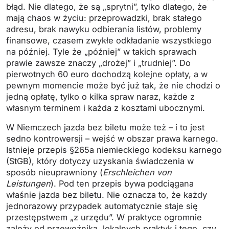
błąd. Nie dlatego, że są „sprytni”, tylko dlatego, że
mają chaos w życiu: przeprowadzki, brak stałego
adresu, brak nawyku odbierania listów, problemy
finansowe, czasem zwykłe odkładanie wszystkiego
na później. Tyle że „później” w takich sprawach
prawie zawsze znaczy „drożej” i „trudniej”. Do
pierwotnych 60 euro dochodzą kolejne opłaty, a w
pewnym momencie może być już tak, że nie chodzi o
jedną opłatę, tylko o kilka spraw naraz, każde z
własnym terminem i każda z kosztami ubocznymi.
W Niemczech jazda bez biletu może też – i to jest
sedno kontrowersji – wejść w obszar prawa karnego.
Istnieje przepis §265a niemieckiego kodeksu karnego
(StGB), który dotyczy uzyskania świadczenia w
sposób nieuprawniony (
Erschleichen von
Leistungen
). Pod ten przepis bywa podciągana
właśnie jazda bez biletu. Nie oznacza to, że każdy
jednorazowy przypadek automatycznie staje się
przestępstwem „z urzędu”. W praktyce ogromnie
zależy od przewoźnika, lokalnych praktyk i tego, czy