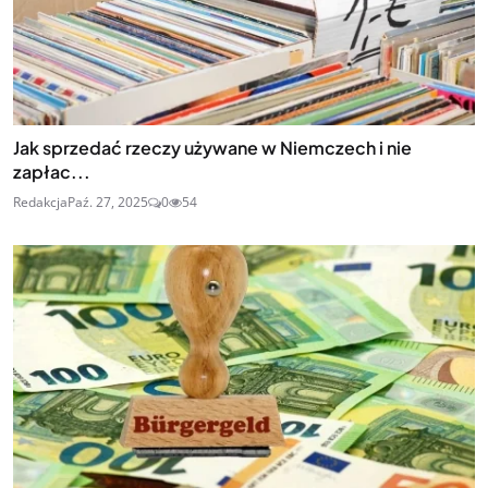
Jak sprzedać rzeczy używane w Niemczech i nie
zapłac...
Redakcja
Paź. 27, 2025
0
54