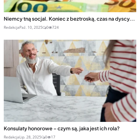
Niemcy tną socjal. Koniec z beztroską, czas na dyscy...
Redakcja
Paź. 10, 2025
0
724
Konsulaty honorowe – czym są, jaka jest ich rola?
Redakcja
Lip. 28, 2025
0
17