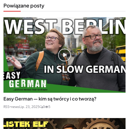
Powiązane posty
Easy German — kim są twórcy i co tworzą?
RSS•news
Lip. 23, 2025
0
5