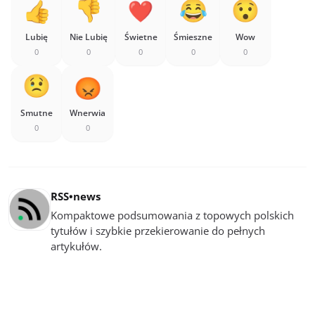
Lubię
Nie Lubię
Świetne
Śmieszne
Wow
0
0
0
0
0
Smutne
Wnerwia
0
0
RSS•news
Kompaktowe podsumowania z topowych polskich
tytułów i szybkie przekierowanie do pełnych
artykułów.