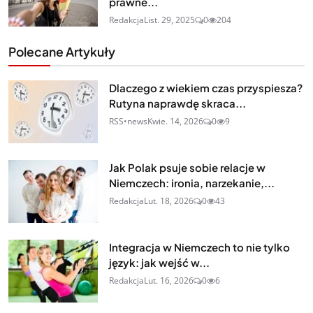
prawne...
Redakcja
List. 29, 2025
0
204
Polecane Artykuły
Dlaczego z wiekiem czas przyspiesza?
Rutyna naprawdę skraca...
RSS•news
Kwie. 14, 2026
0
9
Jak Polak psuje sobie relacje w
Niemczech: ironia, narzekanie,...
Redakcja
Lut. 18, 2026
0
43
Integracja w Niemczech to nie tylko
język: jak wejść w...
Redakcja
Lut. 16, 2026
0
6