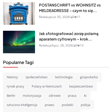
POSTANSCHRIFT vs WOHNSITZ vs
MELDEADRESSE – czym to się...
Redakcja
Lut. 05, 2026
0
11
Jak sfotografować zorzę polarną
aparatem cyfrowym – krok...
Redakcja
Stycz. 28, 2026
0
13
Popularne Tagi
Niemcy
społeczeństwo
technologia
gospodarka
rynek pracy
Polacy w Niemczech
bezpieczeństwo
Berlin
motoryzacja
zdrowie
praca
Ai
sztuczna inteligencja
prawo
podatki
policja