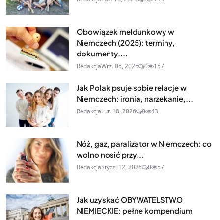
Obowiązek meldunkowy w
Niemczech (2025): terminy,
dokumenty,...
Redakcja
Wrz. 05, 2025
0
157
Jak Polak psuje sobie relacje w
Niemczech: ironia, narzekanie,...
Redakcja
Lut. 18, 2026
0
43
Nóż, gaz, paralizator w Niemczech: co
wolno nosić przy...
Redakcja
Stycz. 12, 2026
0
57
Jak uzyskać OBYWATELSTWO
NIEMIECKIE: pełne kompendium