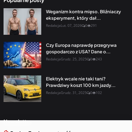
Weganizm kontra mięso. Bliźniaczy
eksperyment, który dał...
Redakcja
Lut. 07, 2026
0
291
Czy Europa naprawdę przegrywa
gospodarczo z USA? Dane o...
Redakcja
Grudz. 25, 2025
0
243
Elektryk wcale nie taki tani?
Prawdziwy koszt 100 km jazdy...
Redakcja
Grudz. 31, 2025
0
102
Newsletter