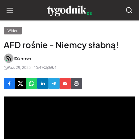
Wideo
AFD rośnie - Niemcy słabną!
RSS•news
Paź. 29, 2025 - 15:47
0
4