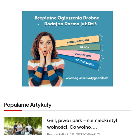
Popularne Artykuły
Grill, piwo i park – niemiecki styl
wolności. Co wolno,...
Redakcja
Paź. 10, 2025
0
3.7k