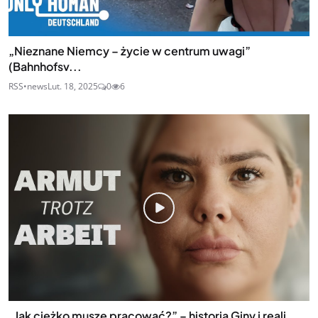
„Nieznane Niemcy – życie w centrum uwagi”
(Bahnhofsv...
RSS•news
Lut. 18, 2025
0
6
„Jak ciężko muszę pracować?” – historia Giny i reali...