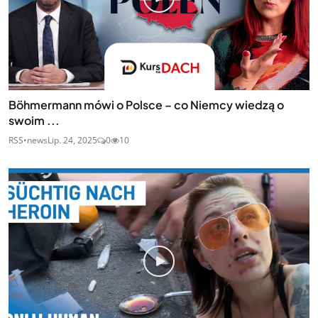
Böhmermann mówi o Polsce – co Niemcy wiedzą o
swoim ...
RSS•news
Lip. 24, 2025
0
10