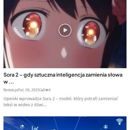
Sora 2 – gdy sztuczna inteligencja zamienia słowa
w ...
Redakcja
Paź. 06, 2025
0
4
OpenAI wprowadza Sora 2 – model, który potrafi zamieniać
tekst w wideo z dźwi...