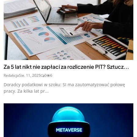
Za 5 lat nikt nie zapłaci za rozliczenie PIT? Sztucz...
Redakcja
Sie. 11, 2025
0
6
Doradcy podatkowi w szoku: SI ma zautomatyzować połowę
pracy. Za kilka lat pr...