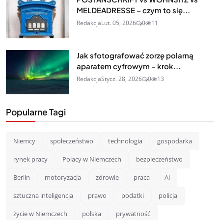
MELDEADRESSE – czym to się...
Redakcja
Lut. 05, 2026
0
11
Jak sfotografować zorzę polarną
aparatem cyfrowym – krok...
Redakcja
Stycz. 28, 2026
0
13
Popularne Tagi
Niemcy
społeczeństwo
technologia
gospodarka
rynek pracy
Polacy w Niemczech
bezpieczeństwo
Berlin
motoryzacja
zdrowie
praca
Ai
sztuczna inteligencja
prawo
podatki
policja
życie w Niemczech
polska
prywatność