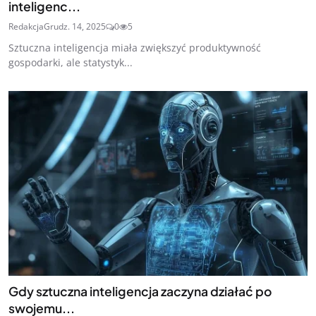
inteligenc...
Redakcja
Grudz. 14, 2025
0
5
Sztuczna inteligencja miała zwiększyć produktywność
gospodarki, ale statystyk...
Gdy sztuczna inteligencja zaczyna działać po
swojemu...