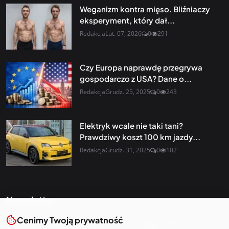
Weganizm kontra mięso. Bliźniaczy
eksperyment, który dał...
Redakcja
Lut. 07, 2026
0
291
Czy Europa naprawdę przegrywa
gospodarczo z USA? Dane o...
Redakcja
Grudz. 25, 2025
0
243
Elektryk wcale nie taki tani?
Prawdziwy koszt 100 km jazdy...
Redakcja
Grudz. 31, 2025
0
102
Newsletter
Cenimy Twoją prywatność
Otrzymuj najnowsze wiadomości i starannie dobrane