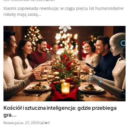
Xiaomi zapowiada rewolucję: w ciągu pięciu lat humanoidalne
roboty mają zastą...
Kościół i sztuczna inteligencja: gdzie przebiega
gra...
Redakcja
List. 27, 2025
0
5