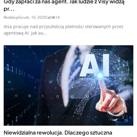
Gdy zapłaci za nas agent. Jak ludzie z Visy widzą
pr...
Redakcja
Grudz. 16, 2025
0
14
Visa pracuje nad przyszłością płatności sterowanych przez
agentową AI. Jak au...
Niewidzialna rewolucja. Dlaczego sztuczna