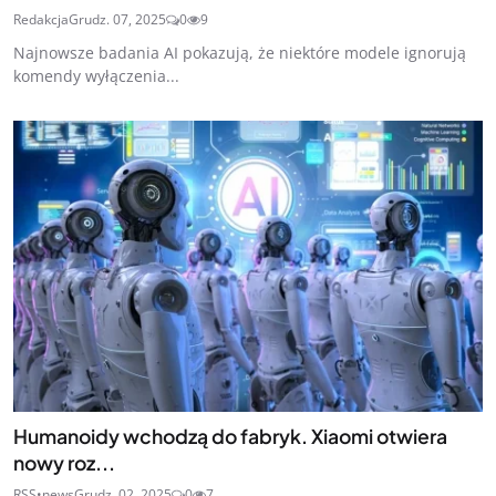
Redakcja
Grudz. 07, 2025
0
9
Najnowsze badania AI pokazują, że niektóre modele ignorują
komendy wyłączenia...
Humanoidy wchodzą do fabryk. Xiaomi otwiera
nowy roz...
RSS•news
Grudz. 02, 2025
0
7