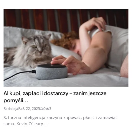
AI kupi, zapłaci i dostarczy – zanim jeszcze
pomyśli...
Redakcja
Paź. 22, 2025
0
3
Sztuczna inteligencja zaczyna kupować, płacić i zamawiać
sama. Kevin O’Leary ...