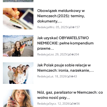
Obowiązek meldunkowy w
Niemczech (2025): terminy,
dokumenty,...
Redakcja
Wrz. 05, 2025
0
157
Jak uzyskać OBYWATELSTWO
NIEMIECKIE: pełne kompendium
prawne...
Redakcja
List. 29, 2025
0
204
Jak Polak psuje sobie relacje w
Niemczech: ironia, narzekanie,...
Redakcja
Lut. 18, 2026
0
43
Nóż, gaz, paralizator w Niemczech: co
wolno nosić przy...
Redakcja
Stycz. 12, 2026
0
56