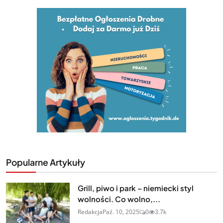
Popularne Artykuły
Grill, piwo i park – niemiecki styl
wolności. Co wolno,...
Redakcja
Paź. 10, 2025
0
3.7k