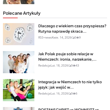
Polecane Artykuły
Dlaczego z wiekiem czas przyspiesza?
Rutyna naprawdę skraca...
RSS•news
Kwie. 14, 2026
0
9
Jak Polak psuje sobie relacje w
Niemczech: ironia, narzekanie,...
Redakcja
Lut. 18, 2026
0
43
Integracja w Niemczech to nie tylko
język: jak wejść w...
Redakcja
Lut. 16, 2026
0
6
POSTANSCHRIFT vs WOHNSITZ vs