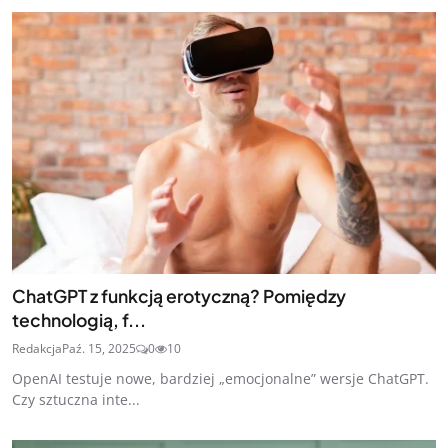
ChatGPT z funkcją erotyczną? Pomiędzy
technologią, f...
Redakcja
Paź. 15, 2025
0
10
OpenAI testuje nowe, bardziej „emocjonalne” wersje ChatGPT.
Czy sztuczna inte...