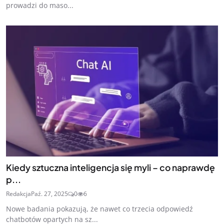
prowadzi do maso...
Kiedy sztuczna inteligencja się myli – co naprawdę
p...
Redakcja
Paź. 27, 2025
0
6
Nowe badania pokazują, że nawet co trzecia odpowiedź
chatbotów opartych na sz...