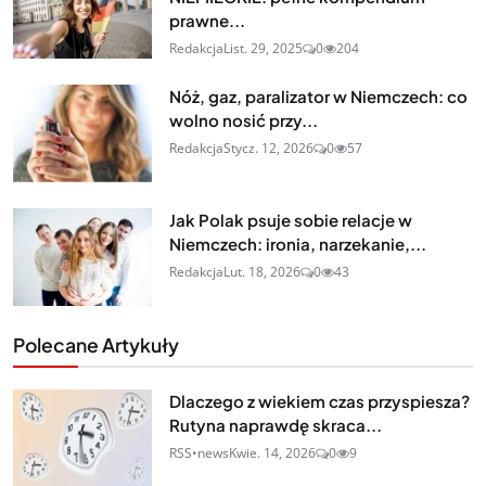
prawne...
Redakcja
List. 29, 2025
0
204
Nóż, gaz, paralizator w Niemczech: co
wolno nosić przy...
Redakcja
Stycz. 12, 2026
0
57
Jak Polak psuje sobie relacje w
Niemczech: ironia, narzekanie,...
Redakcja
Lut. 18, 2026
0
43
Polecane Artykuły
Dlaczego z wiekiem czas przyspiesza?
Rutyna naprawdę skraca...
RSS•news
Kwie. 14, 2026
0
9