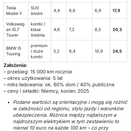
Tesla
SUV
4,4
6,6
6,9
17,9
Model Y
średni
Volkswag
kombi /
en ID.7
klasa
4,6
7,2
8,5
20,3
Tourer
średnia
premium
BMW i5
/ duże
5,2
8,4
10,9
24,5
Touring
kombi
Założenia:
– przebieg: 15 000 km rocznie
– okres użytkowania: 5 lat
– miks ładowania: ok. 60% dom / 40% publiczne
– ceny i składki: Niemcy, koniec 2025
Podane wartości są orientacyjne i mogą się różnić
w zależności od regionu, stylu jazdy i warunków
ubezpieczenia. Różnica między najtańszym a
najdroższym elektrykiem w tym zestawieniu to
niemal 10 euro na każde 100 km – co przy