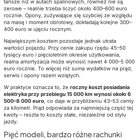
tańsze niż w autach spalinowych, również nie są
zerowe – realnie trzeba liczyć około 400–600 euro
rocznie. Opony, zużywające się szybciej ze względu
na masę i moment obrotowy, dokładają kolejne 300–
400 euro w ujęciu rocznym.
Największym kosztem pozostaje jednak utrata
wartości pojazdu. Przy cenie zakupu rzędu 45–50
tysięcy euro i pięcioletnim okresie użytkowania,
realna amortyzacja może wynosić nawet 4 000–5 000
euro rocznie. To więcej niż suma wydatków na prąd,
serwis i opony razem wziętych.
W praktyce oznacza to, że
roczny koszt posiadania
elektryka przy przebiegu 15 000 km wynosi około 6
500–8 000 euro
, co daje w przybliżeniu 43–53 centy
za kilometr. Prąd odpowiada za najmniejszą część tej
kwoty – reszta to koszty stałe, niezależne od stylu
jazdy.
Pięć modeli, bardzo różne rachunki