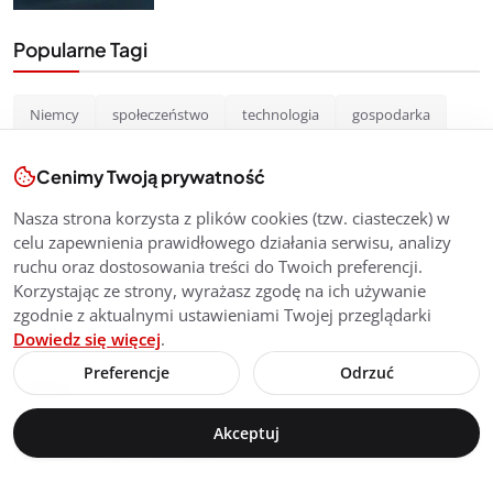
Popularne Tagi
Niemcy
społeczeństwo
technologia
gospodarka
rynek pracy
Polacy w Niemczech
bezpieczeństwo
Cenimy Twoją prywatność
Berlin
motoryzacja
zdrowie
praca
Ai
Nasza strona korzysta z plików cookies (tzw. ciasteczek) w
sztuczna inteligencja
prawo
podatki
policja
celu zapewnienia prawidłowego działania serwisu, analizy
ruchu oraz dostosowania treści do Twoich preferencji.
życie w Niemczech
polska
prywatność
Korzystając ze strony, wyrażasz zgodę na ich używanie
zgodnie z aktualnymi ustawieniami Twojej przeglądarki
praca w niemczech
Dowiedz się więcej
.
Preferencje
Odrzuć
Ankieta
Akceptuj
Czy ostatnio wprowadzone kontrole na granicy PL/DE, w
kierunku Polski, mają sens?