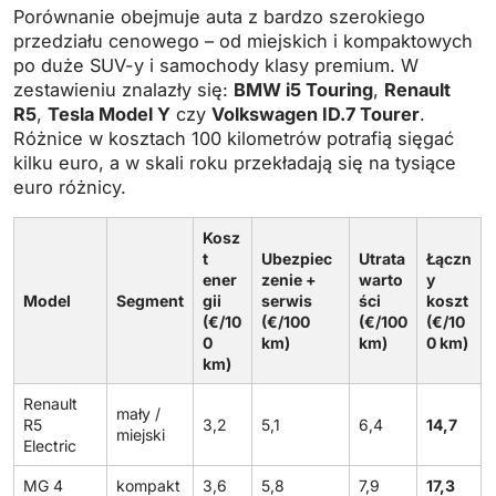
Porównanie obejmuje auta z bardzo szerokiego
przedziału cenowego – od miejskich i kompaktowych
po duże SUV-y i samochody klasy premium. W
zestawieniu znalazły się:
BMW i5 Touring
,
Renault
R5
,
Tesla Model Y
czy
Volkswagen ID.7 Tourer
.
Różnice w kosztach 100 kilometrów potrafią sięgać
kilku euro, a w skali roku przekładają się na tysiące
euro różnicy.
Kosz
t
Ubezpiec
Utrata
Łączn
ener
zenie +
warto
y
Model
Segment
gii
serwis
ści
koszt
(€/10
(€/100
(€/100
(€/10
0
km)
km)
0 km)
km)
Renault
mały /
R5
3,2
5,1
6,4
14,7
miejski
Electric
MG 4
kompakt
3,6
5,8
7,9
17,3