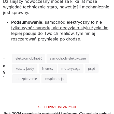
Dzisiejszy nowoczesny model za kilka lat może
wyglądać technicznie staro, nawet jeśli mechanicznie
jest sprawny.
Podsumowanie:
samochód elektryczny to nie
tylko wybór napędu, ale decyzja o stylu życia. Im
lepiej pasuje do Twoich realiów, tym mniej
rozczarowań przyniesie po drodze.
elektromobilność
samochody elektryczne
T
a
koszty jazdy
Niemcy
motoryzacja
prąd
gi
:
ubezpieczenie
eksploatacja
POPRZEDNI ARTYKUŁ
Rok 2026 przyniesie podwyżki i reformy. Co realnie zmieni