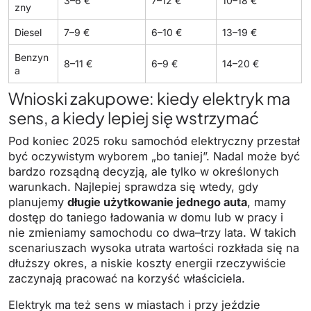
3–6 €
7–12 €
10–18 €
zny
Diesel
7–9 €
6–10 €
13–19 €
Benzyn
8–11 €
6–9 €
14–20 €
a
Wnioski zakupowe: kiedy elektryk ma
sens, a kiedy lepiej się wstrzymać
Pod koniec 2025 roku samochód elektryczny przestał
być oczywistym wyborem „bo taniej”. Nadal może być
bardzo rozsądną decyzją, ale tylko w określonych
warunkach. Najlepiej sprawdza się wtedy, gdy
planujemy
długie użytkowanie jednego auta
, mamy
dostęp do taniego ładowania w domu lub w pracy i
nie zmieniamy samochodu co dwa–trzy lata. W takich
scenariuszach wysoka utrata wartości rozkłada się na
dłuższy okres, a niskie koszty energii rzeczywiście
zaczynają pracować na korzyść właściciela.
Elektryk ma też sens w miastach i przy jeździe