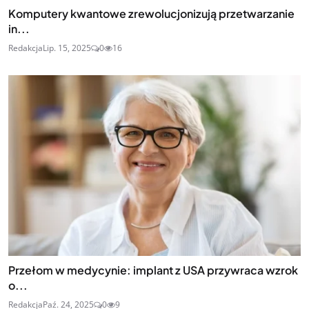
Komputery kwantowe zrewolucjonizują przetwarzanie
in...
Redakcja
Lip. 15, 2025
0
16
Przełom w medycynie: implant z USA przywraca wzrok
o...
Redakcja
Paź. 24, 2025
0
9