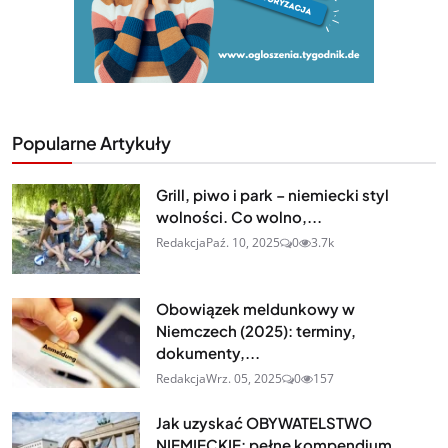
Popularne Artykuły
Grill, piwo i park – niemiecki styl
wolności. Co wolno,...
Redakcja
Paź. 10, 2025
0
3.7k
Obowiązek meldunkowy w
Niemczech (2025): terminy,
dokumenty,...
Redakcja
Wrz. 05, 2025
0
157
Jak uzyskać OBYWATELSTWO
NIEMIECKIE: pełne kompendium