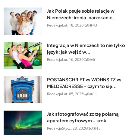
Jak Polak psuje sobie relacje w
Niemczech: ironia, narzekanie,...
Redakcja
Lut. 18, 2026
0
43
Integracja w Niemczech to nie tylko
język: jak wejść w...
Redakcja
Lut. 16, 2026
0
6
POSTANSCHRIFT vs WOHNSITZ vs
MELDEADRESSE – czym to się...
Redakcja
Lut. 05, 2026
0
11
Jak sfotografować zorzę polarną
aparatem cyfrowym – krok...
Redakcja
Stycz. 28, 2026
0
13