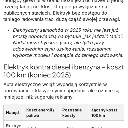
ładujący głównie w domu może jeździć nawet o jedną
trzecią taniej niż ktoś, kto polega wyłącznie na
publicznych stacjach. Elektryk bez dostępu do
taniego ładowania traci dużą część swojej przewagi.
Elektryczny samochód w 2025 roku nie jest już
prostą odpowiedzią na pytanie „jak jeździć tanio”.
Nadal może być korzystny, ale tylko przy
odpowiednim stylu użytkowania, rozsądnym
wyborze modelu i dostępie do taniego ładowania.
Elektryk kontra diesel i benzyna – koszt
100 km (koniec 2025)
Auta elektryczne wciąż wypadają korzystnie w
porównaniu z klasycznymi napędami, ale różnice są
mniejsze, niż sugerują reklamy.
Koszt energii /
Pozostałe
Łączny koszt
Napęd
paliwa
koszty
100 km
Elektryc