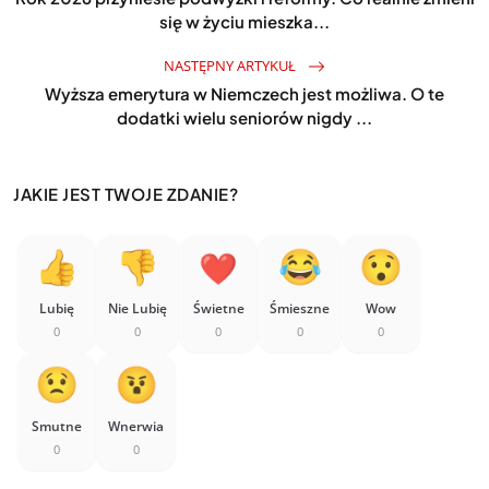
się w życiu mieszka...
NASTĘPNY ARTYKUŁ
Wyższa emerytura w Niemczech jest możliwa. O te
dodatki wielu seniorów nigdy ...
JAKIE JEST TWOJE ZDANIE?
Lubię
Nie Lubię
Świetne
Śmieszne
Wow
0
0
0
0
0
Smutne
Wnerwia
0
0