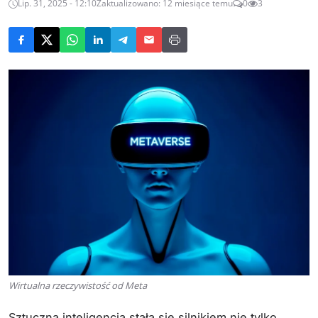
Lip. 31, 2025 - 12:10
Zaktualizowano: 12 miesiące temu
0
3
Wirtualna rzeczywistość od Meta
Sztuczna inteligencja stała się silnikiem nie tylko