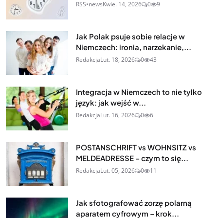
RSS•news
Kwie. 14, 2026
0
9
Jak Polak psuje sobie relacje w
Niemczech: ironia, narzekanie,...
Redakcja
Lut. 18, 2026
0
43
Integracja w Niemczech to nie tylko
język: jak wejść w...
Redakcja
Lut. 16, 2026
0
6
POSTANSCHRIFT vs WOHNSITZ vs
MELDEADRESSE – czym to się...
Redakcja
Lut. 05, 2026
0
11
Jak sfotografować zorzę polarną
aparatem cyfrowym – krok...