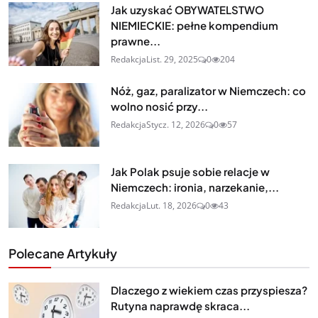
Jak uzyskać OBYWATELSTWO
NIEMIECKIE: pełne kompendium
prawne...
Redakcja
List. 29, 2025
0
204
Nóż, gaz, paralizator w Niemczech: co
wolno nosić przy...
Redakcja
Stycz. 12, 2026
0
57
Jak Polak psuje sobie relacje w
Niemczech: ironia, narzekanie,...
Redakcja
Lut. 18, 2026
0
43
Polecane Artykuły
Dlaczego z wiekiem czas przyspiesza?
Rutyna naprawdę skraca...