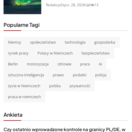
Redakcja
Stycz. 28, 2026
0
13
Popularne Tagi
Niemcy
społeczeństwo
technologia
gospodarka
rynek pracy
Polacy w Niemczech
bezpieczeństwo
Berlin
motoryzacja
zdrowie
praca
Ai
sztuczna inteligencja
prawo
podatki
policja
życie w Niemczech
polska
prywatność
praca w niemczech
Ankieta
Czy ostatnio wprowadzone kontrole na granicy PL/DE, w