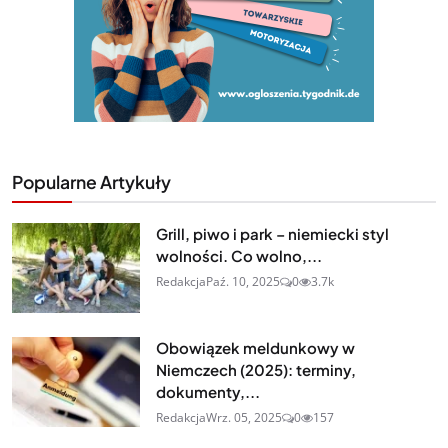
Popularne Artykuły
Grill, piwo i park – niemiecki styl
wolności. Co wolno,...
Redakcja
Paź. 10, 2025
0
3.7k
Obowiązek meldunkowy w
Niemczech (2025): terminy,
dokumenty,...
Redakcja
Wrz. 05, 2025
0
157