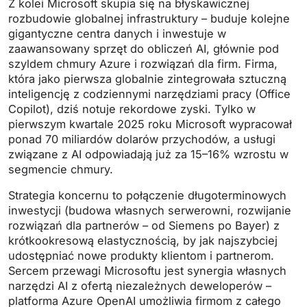
Z kolei Microsoft skupia się na błyskawicznej
rozbudowie globalnej infrastruktury – buduje kolejne
gigantyczne centra danych i inwestuje w
zaawansowany sprzęt do obliczeń AI, głównie pod
szyldem chmury Azure i rozwiązań dla firm. Firma,
która jako pierwsza globalnie zintegrowała sztuczną
inteligencję z codziennymi narzędziami pracy (Office
Copilot), dziś notuje rekordowe zyski. Tylko w
pierwszym kwartale 2025 roku Microsoft wypracował
ponad 70 miliardów dolarów przychodów, a usługi
związane z AI odpowiadają już za 15–16% wzrostu w
segmencie chmury.
Strategia koncernu to połączenie długoterminowych
inwestycji (budowa własnych serwerowni, rozwijanie
rozwiązań dla partnerów – od Siemens po Bayer) z
krótkookresową elastycznością, by jak najszybciej
udostępniać nowe produkty klientom i partnerom.
Sercem przewagi Microsoftu jest synergia własnych
narzędzi AI z ofertą niezależnych deweloperów –
platforma Azure OpenAI umożliwia firmom z całego