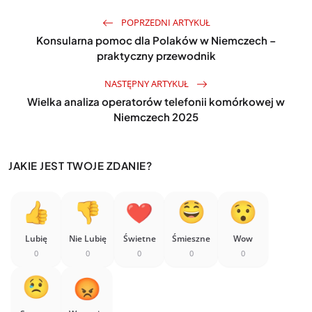
POPRZEDNI ARTYKUŁ
Konsularna pomoc dla Polaków w Niemczech –
praktyczny przewodnik
NASTĘPNY ARTYKUŁ
Wielka analiza operatorów telefonii komórkowej w
Niemczech 2025
JAKIE JEST TWOJE ZDANIE?
Lubię
Nie Lubię
Świetne
Śmieszne
Wow
0
0
0
0
0