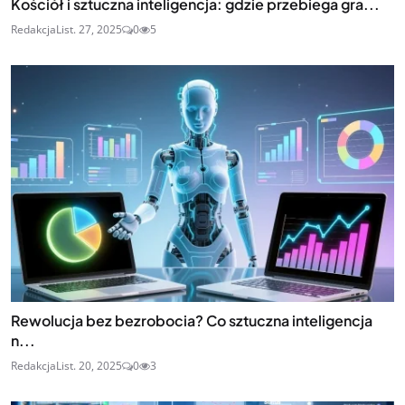
Kościół i sztuczna inteligencja: gdzie przebiega gra...
Redakcja
List. 27, 2025
0
5
Rewolucja bez bezrobocia? Co sztuczna inteligencja
n...
Redakcja
List. 20, 2025
0
3