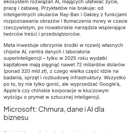
ekosystem rozwiązań AI, mających ułatwiać życie,
pracę i zabawę. Przykładów nie brakuje: od
inteligentnych okularów Ray-Ban i Oakley z funkcjami
rozpoznawania obrazów i tłumaczenia mowy w czasie
rzeczywistym, po nowatorskie narzędzia wspierające
twórców treści i przedsiębiorców.
Meta inwestuje olbrzymie środki w rozwój własnych
chipów AI, centra danych i laboratoria
superinteligencji – tylko w 2025 roku wydatki
kapitałowe mają sięgnąć nawet 72 miliardów dolarów
(ponad 320 mld zł), z czego wielka część idzie na
badania, sprzęt i rozbudowę infrastruktury. Wszystko
po to, by nie tylko gonić, ale wyprzedzać Google’a,
Apple’a czy chińskie korporacje w kluczowym
wyścigu o prymat w sztucznej inteligencji.
Microsoft: Chmura, dane i AI dla
biznesu