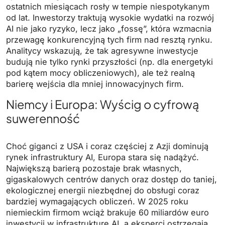
ostatnich miesiącach rosły w tempie niespotykanym
od lat. Inwestorzy traktują wysokie wydatki na rozwój
AI nie jako ryzyko, lecz jako „fossę”, która wzmacnia
przewagę konkurencyjną tych firm nad resztą rynku.
Analitycy wskazują, że tak agresywne inwestycje
budują nie tylko rynki przyszłości (np. dla energetyki
pod kątem mocy obliczeniowych), ale też realną
barierę wejścia dla mniej innowacyjnych firm.
Niemcy i Europa: Wyścig o cyfrową
suwerenność
Choć giganci z USA i coraz częściej z Azji dominują
rynek infrastruktury AI, Europa stara się nadążyć.
Największą barierą pozostaje brak własnych,
gigaskalowych centrów danych oraz dostęp do taniej,
ekologicznej energii niezbędnej do obsługi coraz
bardziej wymagających obliczeń. W 2025 roku
niemieckim firmom wciąż brakuje 60 miliardów euro
inwestycji w infrastrukturę AI, a eksperci ostrzegają,