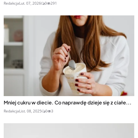
Redakcja
Lut. 07, 2026
0
291
Mniej cukru w diecie. Co naprawdę dzieje się z ciałe...
Redakcja
List. 08, 2025
0
3