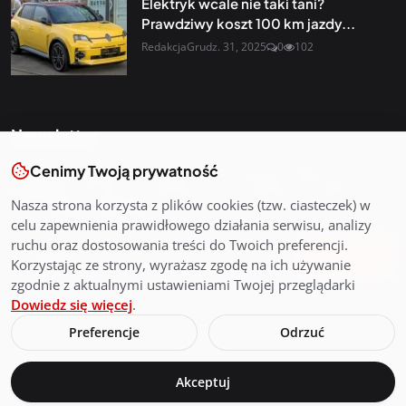
Elektryk wcale nie taki tani?
Prawdziwy koszt 100 km jazdy...
Redakcja
Grudz. 31, 2025
0
102
Newsletter
Cenimy Twoją prywatność
Otrzymuj najnowsze wiadomości i starannie dobrane
aktualności prosto do swojej skrzynki odbiorczej. Zapisz się
Nasza strona korzysta z plików cookies (tzw. ciasteczek) w
do naszego newslettera
celu zapewnienia prawidłowego działania serwisu, analizy
ruchu oraz dostosowania treści do Twoich preferencji.
Zapisz się
Korzystając ze strony, wyrażasz zgodę na ich używanie
zgodnie z aktualnymi ustawieniami Twojej przeglądarki
Dowiedz się więcej
.
Preferencje
Odrzuć
2026©Tygodnik.de
Akceptuj
Warunki strony
Prywatność