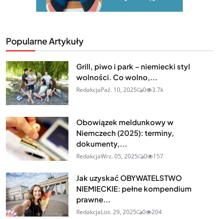
Popularne Artykuły
Grill, piwo i park – niemiecki styl
wolności. Co wolno,...
Redakcja
Paź. 10, 2025
0
3.7k
Obowiązek meldunkowy w
Niemczech (2025): terminy,
dokumenty,...
Redakcja
Wrz. 05, 2025
0
157
Jak uzyskać OBYWATELSTWO
NIEMIECKIE: pełne kompendium
prawne...
Redakcja
List. 29, 2025
0
204