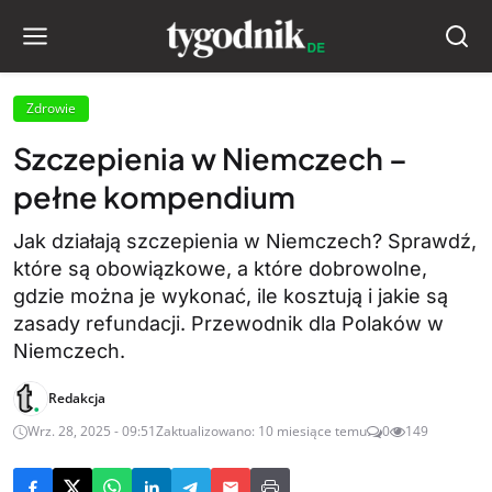
Zdrowie
Szczepienia w Niemczech –
pełne kompendium
Jak działają szczepienia w Niemczech? Sprawdź,
które są obowiązkowe, a które dobrowolne,
gdzie można je wykonać, ile kosztują i jakie są
zasady refundacji. Przewodnik dla Polaków w
Niemczech.
Redakcja
Wrz. 28, 2025 - 09:51
Zaktualizowano: 10 miesiące temu
0
149