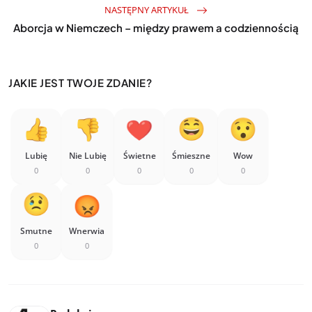
NASTĘPNY ARTYKUŁ
Aborcja w Niemczech – między prawem a codziennością
JAKIE JEST TWOJE ZDANIE?
Lubię
Nie Lubię
Świetne
Śmieszne
Wow
0
0
0
0
0
Smutne
Wnerwia
0
0