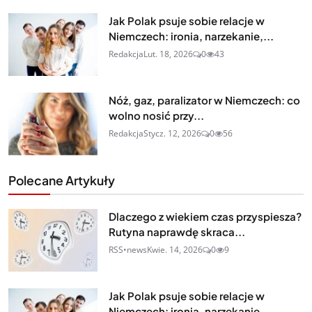
Jak Polak psuje sobie relacje w
Niemczech: ironia, narzekanie,...
Redakcja
Lut. 18, 2026
0
43
Nóż, gaz, paralizator w Niemczech: co
wolno nosić przy...
Redakcja
Stycz. 12, 2026
0
56
Polecane Artykuły
Dlaczego z wiekiem czas przyspiesza?
Rutyna naprawdę skraca...
RSS•news
Kwie. 14, 2026
0
9
Jak Polak psuje sobie relacje w
Niemczech: ironia, narzekanie,...