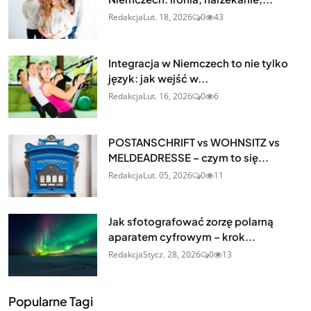
Redakcja
Lut. 18, 2026
0
43
Integracja w Niemczech to nie tylko
język: jak wejść w...
Redakcja
Lut. 16, 2026
0
6
POSTANSCHRIFT vs WOHNSITZ vs
MELDEADRESSE – czym to się...
Redakcja
Lut. 05, 2026
0
11
Jak sfotografować zorzę polarną
aparatem cyfrowym – krok...
Redakcja
Stycz. 28, 2026
0
13
Popularne Tagi