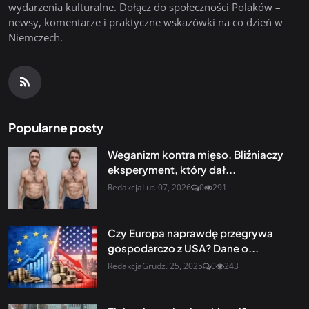
wydarzenia kulturalne. Dołącz do społeczności Polaków –
newsy, komentarze i praktyczne wskazówki na co dzień w
Niemczech.
Popularne posty
Weganizm kontra mięso. Bliźniaczy
eksperyment, który dał...
Redakcja
Lut. 07, 2026
0
291
Czy Europa naprawdę przegrywa
gospodarczo z USA? Dane o...
Redakcja
Grudz. 25, 2025
0
243