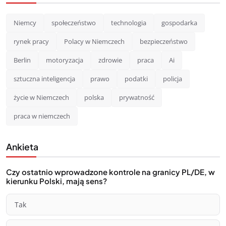
Niemcy
społeczeństwo
technologia
gospodarka
rynek pracy
Polacy w Niemczech
bezpieczeństwo
Berlin
motoryzacja
zdrowie
praca
Ai
sztuczna inteligencja
prawo
podatki
policja
życie w Niemczech
polska
prywatność
praca w niemczech
Ankieta
Czy ostatnio wprowadzone kontrole na granicy PL/DE, w
kierunku Polski, mają sens?
Tak