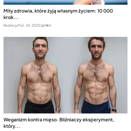
Mity zdrowia, które żyją własnym życiem: 10 000
krok...
Redakcja
Paź. 24, 2025
0
4
Weganizm kontra mięso. Bliźniaczy eksperyment,
który...