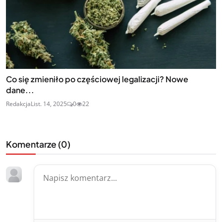
Co się zmieniło po częściowej legalizacji? Nowe
dane...
Redakcja
List. 14, 2025
0
22
Komentarze (
0
)