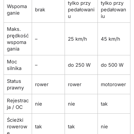
tylko przy
tylko przy
Wspoma
brak
pedałowani
pedałowan
ganie
u
iu
Maks.
prędkość
–
25 km/h
45 km/h
wspoma
gania
Moc
–
do 250 W
do 500 W
silnika
Status
rower
rower
motorower
prawny
Rejestrac
nie
nie
tak
ja / OC
Ścieżki
rowerow
tak
tak
nie
e