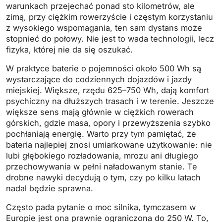
warunkach przejechać ponad sto kilometrów, ale
zimą, przy ciężkim rowerzyście i częstym korzystaniu
z wysokiego wspomagania, ten sam dystans może
stopnieć do połowy. Nie jest to wada technologii, lecz
fizyka, której nie da się oszukać.
W praktyce baterie o pojemności około 500 Wh są
wystarczające do codziennych dojazdów i jazdy
miejskiej. Większe, rzędu 625–750 Wh, dają komfort
psychiczny na dłuższych trasach i w terenie. Jeszcze
większe sens mają głównie w ciężkich rowerach
górskich, gdzie masa, opory i przewyższenia szybko
pochłaniają energię. Warto przy tym pamiętać, że
bateria najlepiej znosi umiarkowane użytkowanie: nie
lubi głębokiego rozładowania, mrozu ani długiego
przechowywania w pełni naładowanym stanie. Te
drobne nawyki decydują o tym, czy po kilku latach
nadal będzie sprawna.
Często pada pytanie o moc silnika, tymczasem w
Europie jest ona prawnie ograniczona do 250 W. To,