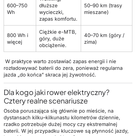
600–750
dłuższe
50–90 km (trasy
Wh
wycieczki,
mieszane)
zapas komfortu.
Ciężkie e-MTB,
800 Wh i
40–70 km (góry /
góry, duże
więcej
zima)
obciążenie.
W praktyce warto zostawiać zapas energii i nie
rozładowywać baterii do zera, ponieważ regularna
jazda „do końca” skraca jej żywotność.
Dla kogo jaki rower elektryczny?
Cztery realne scenariusze
Osoba poruszająca się głównie po mieście, na
dystansach kilku–kilkunastu kilometrów dziennie,
rzadko potrzebuje dużej mocy czy ekstremalnej
baterii. W jej przypadku kluczowe są płynność jazdy,