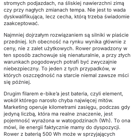
stromych podjazdach, na śliskiej nawierzchni zimą
czy przy nagłych zmianach tempa. Nie jest to wada
dyskwalifikująca, lecz cecha, którą trzeba świadomie
zaakceptować.
Najmniej dojrzałym rozwiązaniem są silniki w piaście
przedniej. Ich obecność na rynku wynika głównie z
ceny, nie z zalet użytkowych. Rower prowadzony w
ten sposób zachowuje się nienaturalnie, a przy złych
warunkach pogodowych potrafi być zwyczajnie
niebezpieczny. To jeden z tych przypadków, w
których oszczędność na starcie niemal zawsze mści
się później.
Drugim filarem e-bike’a jest bateria, czyli element,
wokół którego narosło chyba najwięcej mitów.
Marketing operuje kilometrami zasięgu, podczas gdy
jedyną liczbą, która ma realne znaczenie, jest
pojemność wyrażona w watogodzinach (Wh). To ona
mówi, ile energii faktycznie mamy do dyspozycji.
Rower z baterią 500 Wh może w sprzyjających