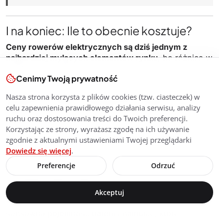
I na koniec: Ile to obecnie kosztuje?
Ceny rowerów elektrycznych są dziś jednym z
najbardziej mylących elementów rynku
, bo różnice w
kwotach nie zawsze idą w parze z realną różnicą w
Cenimy Twoją prywatność
jakości jazdy.
Nasza strona korzysta z plików cookies (tzw. ciasteczek) w
Najtańsze e-bike’i zaczynają się od około 1 500–2
celu zapewnienia prawidłowego działania serwisu, analizy
000
euro i kuszą na papierze przyzwoitymi
ruchu oraz dostosowania treści do Twoich preferencji.
parametrami, ale w praktyce oszczędności dotyczą
Korzystając ze strony, wyrażasz zgodę na ich używanie
napędu, baterii i osprzętu – czyli elementów, które
zgodnie z aktualnymi ustawieniami Twojej przeglądarki
zużywają się najszybciej. To propozycje do
Dowiedz się więcej
.
okazjonalnych dojazdów, nie do intensywnego
użytkowania.
Preferencje
Odrzuć
Przedział 2 500–3 500
euro to dla wielu
użytkowników
najrozsądniejszy punkt wejścia
. W tej
Akceptuj
cenie pojawiają się markowe napędy centralne,
sensowna pojemność baterii i hamulce, które