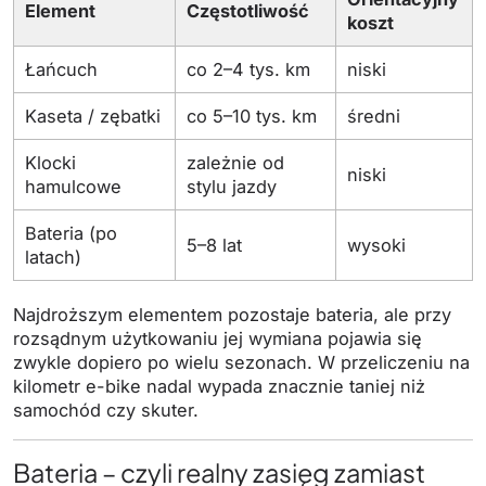
Element
Częstotliwość
koszt
Łańcuch
co 2–4 tys. km
niski
Kaseta / zębatki
co 5–10 tys. km
średni
Klocki
zależnie od
niski
hamulcowe
stylu jazdy
Bateria (po
5–8 lat
wysoki
latach)
Najdroższym elementem pozostaje bateria, ale przy
rozsądnym użytkowaniu jej wymiana pojawia się
zwykle dopiero po wielu sezonach. W przeliczeniu na
kilometr e-bike nadal wypada znacznie taniej niż
samochód czy skuter.
Bateria – czyli realny zasięg zamiast