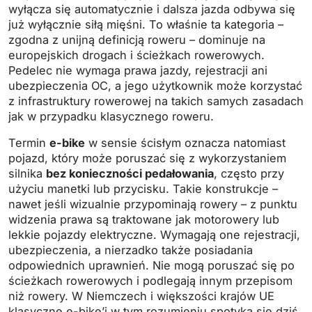
wyłącza się automatycznie i dalsza jazda odbywa się
już wyłącznie siłą mięśni. To właśnie ta kategoria –
zgodna z unijną definicją roweru – dominuje na
europejskich drogach i ścieżkach rowerowych.
Pedelec nie wymaga prawa jazdy, rejestracji ani
ubezpieczenia OC, a jego użytkownik może korzystać
z infrastruktury rowerowej na takich samych zasadach
jak w przypadku klasycznego roweru.
Termin
e-bike
w sensie ścisłym oznacza natomiast
pojazd, który może poruszać się z wykorzystaniem
silnika
bez konieczności pedałowania
, często przy
użyciu manetki lub przycisku. Takie konstrukcje –
nawet jeśli wizualnie przypominają rowery – z punktu
widzenia prawa są traktowane jak motorowery lub
lekkie pojazdy elektryczne. Wymagają one rejestracji,
ubezpieczenia, a nierzadko także posiadania
odpowiednich uprawnień. Nie mogą poruszać się po
ścieżkach rowerowych i podlegają innym przepisom
niż rowery. W Niemczech i większości krajów UE
klasyczne e-bike’i w tym rozumieniu spotyka się dziś