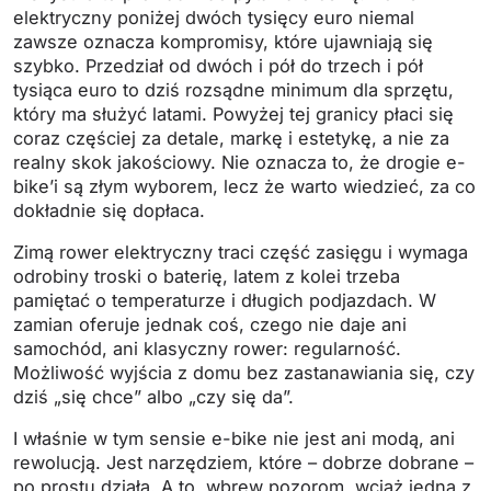
elektryczny poniżej dwóch tysięcy euro niemal
zawsze oznacza kompromisy, które ujawniają się
szybko. Przedział od dwóch i pół do trzech i pół
tysiąca euro to dziś rozsądne minimum dla sprzętu,
który ma służyć latami. Powyżej tej granicy płaci się
coraz częściej za detale, markę i estetykę, a nie za
realny skok jakościowy. Nie oznacza to, że drogie e-
bike’i są złym wyborem, lecz że warto wiedzieć, za co
dokładnie się dopłaca.
Zimą rower elektryczny traci część zasięgu i wymaga
odrobiny troski o baterię, latem z kolei trzeba
pamiętać o temperaturze i długich podjazdach. W
zamian oferuje jednak coś, czego nie daje ani
samochód, ani klasyczny rower: regularność.
Możliwość wyjścia z domu bez zastanawiania się, czy
dziś „się chce” albo „czy się da”.
I właśnie w tym sensie e-bike nie jest ani modą, ani
rewolucją. Jest narzędziem, które – dobrze dobrane –
po prostu działa. A to, wbrew pozorom, wciąż jedna z