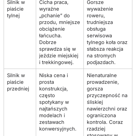
Silnik w
Cicha praca,
Gorsze
piaście
wyraźne
wyważenie
tylnej
„pchanie” do
roweru,
przodu, mniejsze
trudniejsza
obciążenie
obsługa
łańcucha.
serwisowa
Dobrze
tylnego koła oraz
sprawdza się w
słabsza reakcja
jeździe miejskiej
na stromych
i trekkingowej.
podjazdach.
Silnik w
Niska cena i
Nienaturalne
piaście
prosta
prowadzenie,
przedniej
konstrukcja,
gorsza
często
przyczepność na
spotykany w
śliskiej
najtańszych
nawierzchni oraz
modelach i
ograniczona
zestawach
kontrola. Coraz
konwersyjnych.
rzadziej
stosowany w