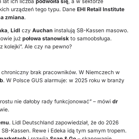
lat ich liczba
podwoiła się
, a w sektorze
ich urządzeń tego typu. Dane
EHI Retail Institute
na zmiana
.
nka
,
Lidl
czy
Auchan
instalują SB-Kassen masowo.
kowie już
połowa stanowisk
to samoobsługa.
z kolejki”. Ale czy na pewno?
 chroniczny brak pracowników. W Niemczech w
ób
. W Polsce GUS alarmuje: w 2025 roku w branży
rostu nie dałoby rady funkcjonować” – mówi
dr
wie.
temu
. Lidl Deutschland zapowiedział, że do 2026
ło SB-Kassen. Rewe i Edeka idą tym samym tropem.
 marketach
i rozwija
Scan & Go
– skanowanie