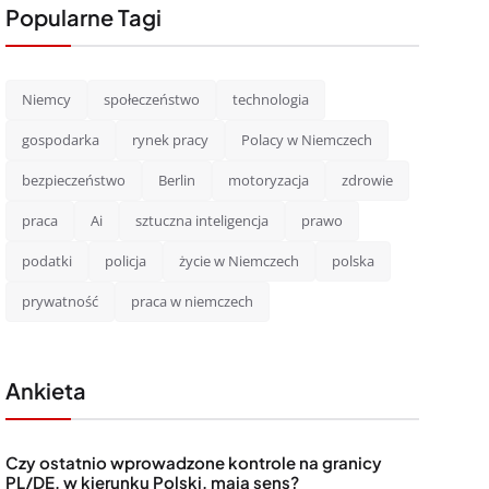
Popularne Tagi
Niemcy
społeczeństwo
technologia
gospodarka
rynek pracy
Polacy w Niemczech
bezpieczeństwo
Berlin
motoryzacja
zdrowie
praca
Ai
sztuczna inteligencja
prawo
podatki
policja
życie w Niemczech
polska
prywatność
praca w niemczech
Ankieta
Czy ostatnio wprowadzone kontrole na granicy
PL/DE, w kierunku Polski, mają sens?