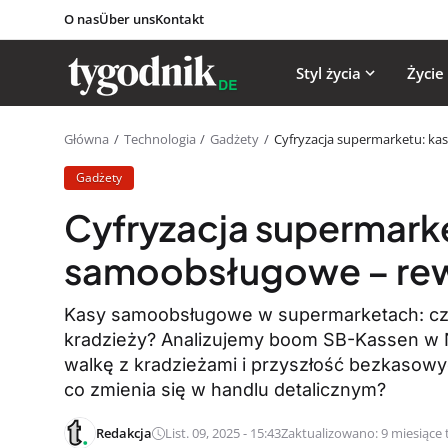
O nas
Über uns
Kontakt
Styl życia
Życie
Główna
Technologia
Gadżety
Cyfryzacja supermarketu: ka
Gadżety
Cyfryzacja supermark
samoobsługowe – rew
Kasy samoobsługowe w supermarketach: cz
kradzieży? Analizujemy boom SB-Kassen w N
walkę z kradzieżami i przyszłość bezkasowy
co zmienia się w handlu detalicznym?
Redakcja
List. 09, 2025 - 15:43
Zaktualizowano: 9 miesiące