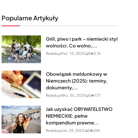
Popularne Artykuły
Grill, piwo i park – niemiecki styl
wolności. Co wolno,...
Redakcja
Paź. 10, 2025
0
3.7k
Obowiązek meldunkowy w
Niemczech (2025): terminy,
dokumenty,...
Redakcja
Wrz. 05, 2025
0
157
Jak uzyskać OBYWATELSTWO
NIEMIECKIE: pełne
kompendium prawne...
Redakcja
List. 29, 2025
0
204