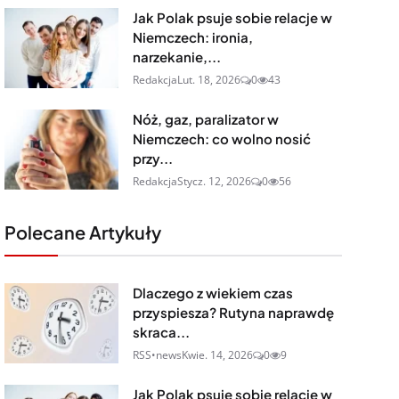
Jak Polak psuje sobie relacje w
Niemczech: ironia,
narzekanie,...
Redakcja
Lut. 18, 2026
0
43
Nóż, gaz, paralizator w
Niemczech: co wolno nosić
przy...
Redakcja
Stycz. 12, 2026
0
56
Polecane Artykuły
Dlaczego z wiekiem czas
przyspiesza? Rutyna naprawdę
skraca...
RSS•news
Kwie. 14, 2026
0
9
Jak Polak psuje sobie relacje w