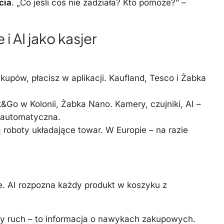
cia
. „Co jeśli coś nie zadziała? Kto pomoże?” –
 AI jako kasjer
kupów, płacisz w aplikacji. Kaufland, Tesco i Żabka
Go w Kolonii, Żabka Nano. Kamery, czujniki, AI –
ć automatyczna.
 roboty układające towar. W Europie – na razie
e. AI rozpozna każdy produkt w koszyku z
y ruch – to informacja o nawykach zakupowych.