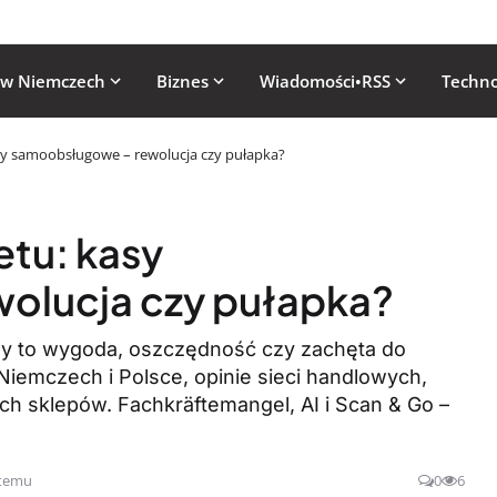
 w Niemczech
Biznes
Wiadomości•RSS
Techno
sy samoobsługowe – rewolucja czy pułapka?
etu: kasy
olucja czy pułapka?
y to wygoda, oszczędność czy zachęta do
iemczech i Polsce, opinie sieci handlowych,
ch sklepów. Fachkräftemangel, AI i Scan & Go –
 temu
0
6