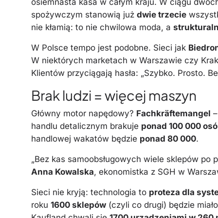
osiemnasta kasa w całym kraju. W ciągu dwóch 
spożywczym stanowią już
dwie trzecie
wszystk
nie kłamią: to nie chwilowa moda, a
struktural
W Polsce tempo jest podobne. Sieci jak
Biedro
W niektórych marketach w Warszawie czy Kra
Klientów przyciągają hasła: „Szybko. Prosto. Be
Brak ludzi = więcej maszyn
Główny motor napędowy?
Fachkräftemangel
–
handlu detalicznym brakuje
ponad 100 000 os
handlowej wakatów będzie
ponad 80 000
.
„Bez kas samoobsługowych wiele sklepów po p
Anna Kowalska
, ekonomistka z SGH w Warsza
Sieci nie kryją: technologia to
proteza dla sys
roku
1600 sklepów
(czyli co drugi) będzie mia
Kaufland chwali się
1700 urządzeniami w 260