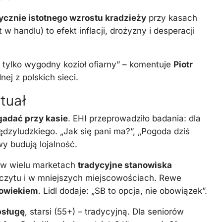
ycznie istotnego wzrostu kradzieży
przy kasach
 handlu) to efekt inflacji, drożyzny i desperacji
 tylko wygodny kozioł ofiarny” – komentuje
Piotr
ej z polskich sieci.
ytuał
gadać przy kasie
. EHI przeprowadziło badania: dla
dzyludzkiego. „Jak się pani ma?”, „Pogoda dziś
y budują lojalność.
 w wielu marketach
tradycyjne stanowiska
czytu i w mniejszych miejscowościach. Rewe
łowiekiem
. Lidl dodaje: „SB to opcja, nie obowiązek”.
bsługę
, starsi (55+) – tradycyjną. Dla seniorów