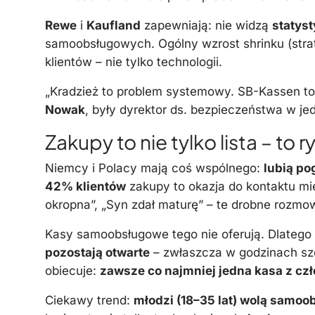
Rewe
i
Kaufland
zapewniają: nie widzą
statyst
samoobsługowych. Ogólny wzrost shrinku (strat w
klientów – nie tylko technologii.
„Kradzież to problem systemowy. SB-Kassen to
Nowak
, były dyrektor ds. bezpieczeństwa w jedn
Zakupy to nie tylko lista – to r
Niemcy i Polacy mają coś wspólnego:
lubią po
42% klientów
zakupy to okazja do kontaktu mię
okropna”, „Syn zdał maturę” – te drobne rozmow
Kasy samoobsługowe tego nie oferują. Dlatego
pozostają otwarte
– zwłaszcza w godzinach sz
obiecuje:
zawsze co najmniej jedna kasa z cz
Ciekawy trend:
młodzi (18–35 lat) wolą samoo