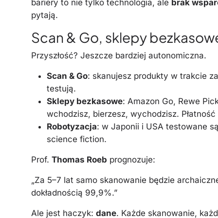
bariery to nie tylko technologia, ale
brak wspar
pytają.
Scan & Go, sklepy bezkasowe i
Przyszłość? Jeszcze bardziej autonomiczna.
Scan & Go
: skanujesz produkty w trakcie za
testują.
Sklepy bezkasowe
: Amazon Go, Rewe Pick&
wchodzisz, bierzesz, wychodzisz. Płatnoś
Robotyzacja
: w Japonii i USA testowane są
science fiction.
Prof.
Thomas Roeb
prognozuje:
„Za 5–7 lat samo skanowanie będzie archaiczn
dokładnością 99,9%.”
Ale jest haczyk:
dane
. Każde skanowanie, każd