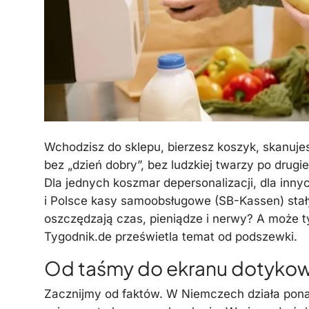
Wchodzisz do sklepu, bierzesz koszyk, skanuje
bez „dzień dobry”, bez ludzkiej twarzy po drug
Dla jednych koszmar depersonalizacji, dla inn
i Polsce kasy samoobsługowe (SB-Kassen) stały
oszczędzają czas, pieniądze i nerwy? A może 
Tygodnik.de prześwietla temat od podszewki.
Od taśmy do ekranu dotykow
Zacznijmy od faktów. W Niemczech działa po