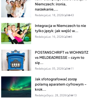
Niemczech: ironia,
narzekanie,...
Redakcja
Lut. 18, 2026
0
43
Integracja w Niemczech to nie
tylko język: jak wejść w...
Redakcja
Lut. 16, 2026
0
6
POSTANSCHRIFT vs WOHNSITZ
vs MELDEADRESSE – czym to
się...
Redakcja
Lut. 05, 2026
0
11
Jak sfotografować zorzę
polarną aparatem cyfrowym –
krok...
Redakcja
Stycz. 28, 2026
0
13