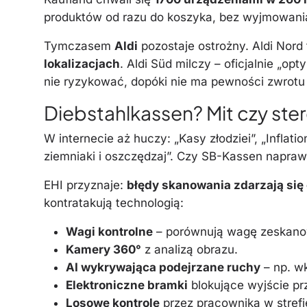
produktów od razu do koszyka, bez wyjmowani
Tymczasem
Aldi
pozostaje ostrożny. Aldi Nord
lokalizacjach
. Aldi Süd milczy – oficjalnie „op
nie ryzykować, dopóki nie ma pewności zwrotu 
Diebstahlkassen? Mit czy ste
W internecie aż huczy: „Kasy złodziei”, „Inflati
ziemniaki i oszczędzaj”. Czy SB-Kassen napra
EHI przyznaje:
błędy skanowania zdarzają się 
kontratakują technologią:
Wagi kontrolne
– porównują wagę zeskano
Kamery 360°
z analizą obrazu.
AI wykrywająca podejrzane ruchy
– np. w
Elektroniczne bramki
blokujące wyjście pr
Losowe kontrole
przez pracownika w strefi