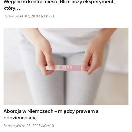
Weganizm kontra mięso. Bliźniaczy eksperyment,
który...
Redakcja
Lut. 07, 2026
0
291
Aborcja w Niemczech – między prawem a
codziennością
Redakcja
Wrz. 28, 2025
0
10