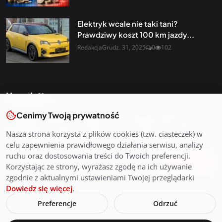
Elektryk wcale nie taki tani?
Prawdziwy koszt 100 km jazdy...
Redakcja
Grudz. 31, 2025
0
102
Newsletter
Cenimy Twoją prywatność
Otrzymuj najnowsze wiadomości i starannie dobrane
aktualności prosto do swojej skrzynki odbiorczej. Zapisz się
Nasza strona korzysta z plików cookies (tzw. ciasteczek) w
do naszego newslettera
celu zapewnienia prawidłowego działania serwisu, analizy
ruchu oraz dostosowania treści do Twoich preferencji.
Zapisz się
Korzystając ze strony, wyrażasz zgodę na ich używanie
zgodnie z aktualnymi ustawieniami Twojej przeglądarki
Dowiedz się więcej
.
Preferencje
Odrzuć
2026©Tygodnik.de