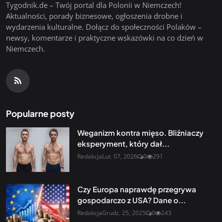
Tygodnik.de – Twój portal dla Polonii w Niemczech!
Aktualności, porady biznesowe, ogłoszenia drobne i
wydarzenia kulturalne. Dołącz do społeczności Polaków –
newsy, komentarze i praktyczne wskazówki na co dzień w
Niemczech.
Popularne posty
Weganizm kontra mięso. Bliźniaczy
eksperyment, który dał...
Redakcja
Lut. 07, 2026
0
291
Czy Europa naprawdę przegrywa
gospodarczo z USA? Dane o...
Redakcja
Grudz. 25, 2025
0
243