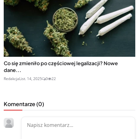
Co się zmieniło po częściowej legalizacji? Nowe
dane...
Redakcja
List. 14, 2025
0
22
Komentarze (
0
)