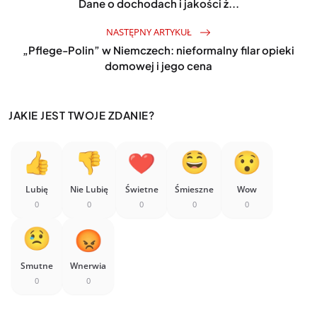
Dane o dochodach i jakości ż...
NASTĘPNY ARTYKUŁ
„Pflege-Polin” w Niemczech: nieformalny filar opieki
domowej i jego cena
JAKIE JEST TWOJE ZDANIE?
Lubię
Nie Lubię
Świetne
Śmieszne
Wow
0
0
0
0
0
Smutne
Wnerwia
0
0