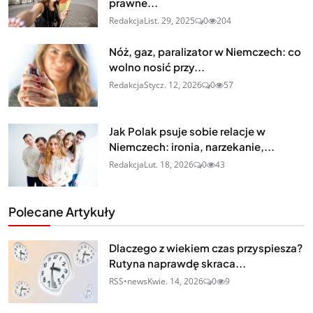
prawne...
Redakcja
List. 29, 2025
0
204
Nóż, gaz, paralizator w Niemczech: co
wolno nosić przy...
Redakcja
Stycz. 12, 2026
0
57
Jak Polak psuje sobie relacje w
Niemczech: ironia, narzekanie,...
Redakcja
Lut. 18, 2026
0
43
Polecane Artykuły
Dlaczego z wiekiem czas przyspiesza?
Rutyna naprawdę skraca...
RSS•news
Kwie. 14, 2026
0
9