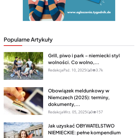
Popularne Artykuły
Grill, piwo i park – niemiecki styl
wolności. Co wolno,...
Redakcja
Paź. 10, 2025
0
3.7k
Obowiązek meldunkowy w
Niemczech (2025): terminy,
dokumenty,...
Redakcja
Wrz. 05, 2025
0
157
Jak uzyskać OBYWATELSTWO
NIEMIECKIE: pełne kompendium