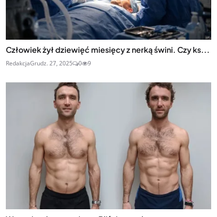
Człowiek żył dziewięć miesięcy z nerką świni. Czy ks...
Redakcja
Grudz. 27, 2025
0
9