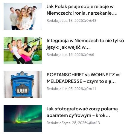
Jak Polak psuje sobie relacje w
Niemczech: ironia, narzekanie,...
Redakcja
Lut. 18, 2026
0
43
Integracja w Niemczech to nie tylko
język: jak wejść w...
Redakcja
Lut. 16, 2026
0
6
POSTANSCHRIFT vs WOHNSITZ vs
MELDEADRESSE – czym to się...
Redakcja
Lut. 05, 2026
0
11
Jak sfotografować zorzę polarną
aparatem cyfrowym – krok...
Redakcja
Stycz. 28, 2026
0
13