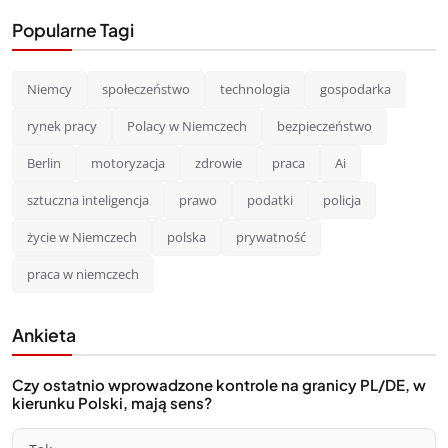
Popularne Tagi
Niemcy
społeczeństwo
technologia
gospodarka
rynek pracy
Polacy w Niemczech
bezpieczeństwo
Berlin
motoryzacja
zdrowie
praca
Ai
sztuczna inteligencja
prawo
podatki
policja
życie w Niemczech
polska
prywatność
praca w niemczech
Ankieta
Czy ostatnio wprowadzone kontrole na granicy PL/DE, w
kierunku Polski, mają sens?