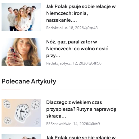
Jak Polak psuje sobie relacje w
Niemczech: ironia,
narzekanie,...
Redakcja
Lut. 18, 2026
0
43
Nóż, gaz, paralizator w
Niemczech: co wolno nosić
przy...
Redakcja
Stycz. 12, 2026
0
56
Polecane Artykuły
Dlaczego z wiekiem czas
przyspiesza? Rutyna naprawdę
skraca...
RSS•news
Kwie. 14, 2026
0
9
Jak Polak psuje sobie relacje w