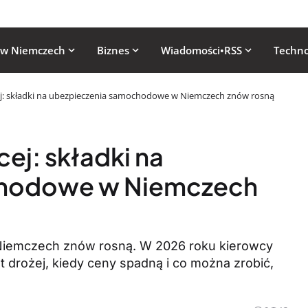
 w Niemczech
Biznes
Wiadomości•RSS
Techno
ej: składki na ubezpieczenia samochodowe w Niemczech znów rosną
ej: składki na
chodowe w Niemczech
Niemczech znów rosną. W 2026 roku kierowcy
t drożej, kiedy ceny spadną i co można zrobić,