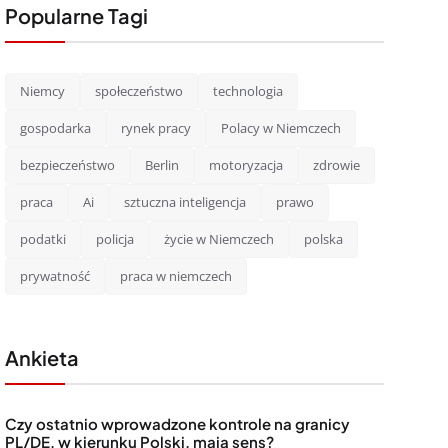
Popularne Tagi
Niemcy
społeczeństwo
technologia
gospodarka
rynek pracy
Polacy w Niemczech
bezpieczeństwo
Berlin
motoryzacja
zdrowie
praca
Ai
sztuczna inteligencja
prawo
podatki
policja
życie w Niemczech
polska
prywatność
praca w niemczech
Ankieta
Czy ostatnio wprowadzone kontrole na granicy
PL/DE, w kierunku Polski, mają sens?