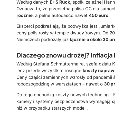
Według danych
E+S Rück
, spółki zależnej Han
Oznacza to, że przeciętna polisa OC dla sam
rocznie
, a pełne autocasco nawet
450 euro
.
Eksperci podkreślają, że podwyżka jest „umiar
ceny polis rosły w tempie dwucyfrowym. Od 2
Niemczech podrożały już
łącznie o około 30 p
Dlaczego znowu drożej? Inflacja
Według Stefana Schmuttermaira, szefa działu Kf
lecz przede wszystkim rosnące
koszty napra
Ceny części zamiennych wzrosły od pandemii 
roboczogodzinę w warsztatach – nawet o
30 p
Do tego dochodzą koszty nowych technologii.
kamery i systemy bezpieczeństwa wymagają spe
niż w przypadku starszych modeli.