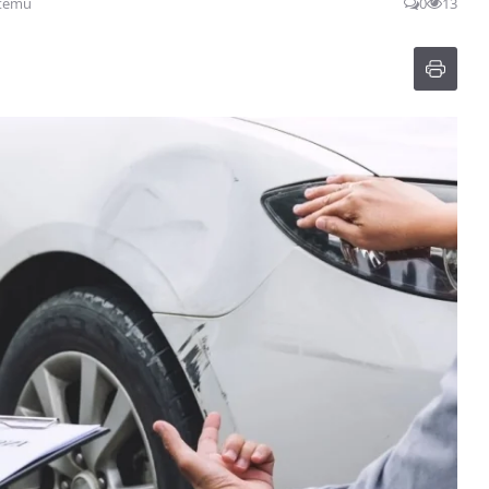
 temu
0
13