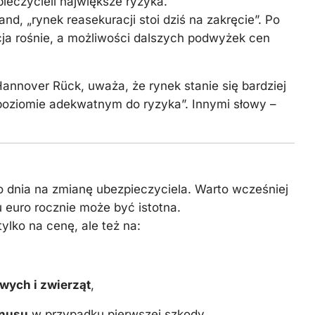
pieczycieli największe ryzyka.
nd, „rynek reasekuracji stoi dziś na zakręcie”. Po
ja rośnie, a możliwości dalszych podwyżek cen
Hannover Rück, uważa, że rynek stanie się bardziej
„poziomie adekwatnym do ryzyka”. Innymi słowy –
go dnia na zmianę ubezpieczyciela. Warto wcześniej
u euro rocznie może być istotna.
ylko na cenę, ale też na:
wych i zwierząt
,
onusu
w przypadku pierwszej szkody.