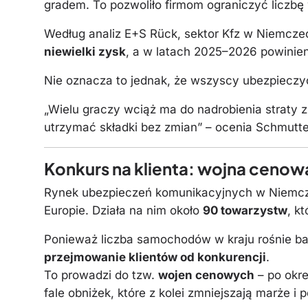
gradem. To pozwoliło firmom ograniczyć liczb
Według analiz E+S Rück, sektor Kfz w Niemcze
niewielki zysk
, a w latach 2025–2026 powinien
Nie oznacza to jednak, że wszyscy ubezpieczyc
„Wielu graczy wciąż ma do nadrobienia straty z 
utrzymać składki bez zmian” – ocenia Schmutte
Konkurs na klienta: wojna cenowa
Rynek ubezpieczeń komunikacyjnych w Niemcze
Europie. Działa na nim około
90 towarzystw
, k
Ponieważ liczba samochodów w kraju rośnie ba
przejmowanie klientów od konkurencji
.
To prowadzi do tzw.
wojen cenowych
– po okr
fale obniżek, które z kolei zmniejszają marże i 