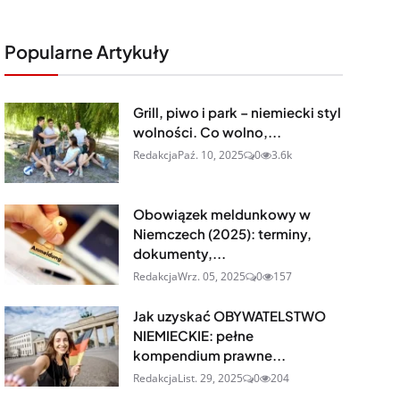
Popularne Artykuły
Grill, piwo i park – niemiecki styl
wolności. Co wolno,...
Redakcja
Paź. 10, 2025
0
3.6k
Obowiązek meldunkowy w
Niemczech (2025): terminy,
dokumenty,...
Redakcja
Wrz. 05, 2025
0
157
Jak uzyskać OBYWATELSTWO
NIEMIECKIE: pełne
kompendium prawne...
Redakcja
List. 29, 2025
0
204