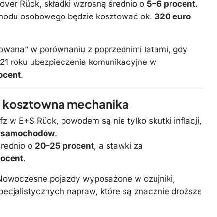
nover Rück, składki wzrosną średnio o
5–6 procent
.
ochodu osobowego będzie kosztować ok.
320 euro
kowana” w porównaniu z poprzednimi latami, gdy
021 roku ubezpieczenia komunikacyjne w
rocent
.
 i kosztowna mechanika
z w E+S Rück, powodem są nie tylko skutki inflacji,
w samochodów
.
średnio o
20–25 procent
, a stawki za
rocent
.
 Nowoczesne pojazdy wyposażone w czujniki,
cjalistycznych napraw, które są znacznie droższe