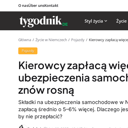
O nas
Über uns
Kontakt
Styl życia
Życie
Główna
Życie w Niemczech
Pojazdy
Kierowcy zapłacą więc
Pojazdy
Kierowcy zapłacą więc
ubezpieczenia samo
znów rosną
Składki na ubezpieczenia samochodowe w 
zapłacą średnio o 5–6% więcej. Dlaczego jes
by nie przepłacić?