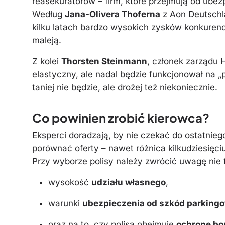
reasekuratorów – firm, które przejmują od ubez
Według
Jana-Olivera Thoferna
z Aon Deutschla
kilku latach bardzo wysokich zysków konkurenc
maleją.
Z kolei
Thorsten Steinmann
, członek zarządu 
elastyczny, ale nadal będzie funkcjonował na 
taniej nie będzie, ale drożej też niekoniecznie.
Co powinien zrobić kierowca?
Eksperci doradzają, by nie czekać do ostatnie
porównać oferty – nawet różnica kilkudziesięci
Przy wyborze polisy należy zwrócić uwagę nie t
wysokość
udziału własnego
,
warunki
ubezpieczenia od szkód parkingo
oraz na to, czy polisa obejmuje
ochronę b