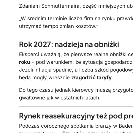
Zdaniem Schmuttermaira, część mniejszych ubez
„W średnim terminie liczba firm na rynku praw
utrzymać tempo zmian kosztów.”
Rok 2027: nadzieja na obniżki
Eksperci uważają, że pierwsze realne obniżki c
roku
– pod warunkiem, że sytuacja gospodarcza 
Jeżeli inflacja spadnie, a liczba szkód pogodo
będą mogły wreszcie
złagodzić taryfy
.
Do tego czasu jednak kierowcy muszą przygotow
gwałtowne jak w ostatnich latach.
Rynek reasekuracyjny też pod pr
Podczas corocznego spotkania branży w Baden-