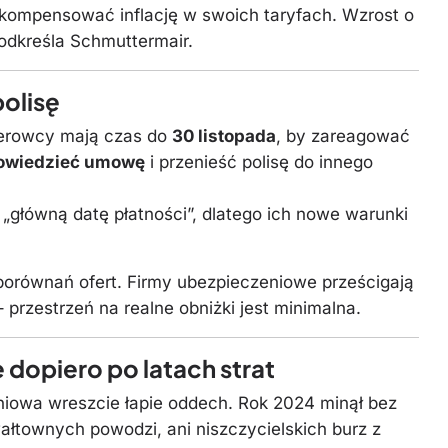
kompensować inflację w swoich taryfach. Wzrost o
odkreśla Schmuttermair.
olisę
ierowcy mają czas do
30 listopada
, by zareagować
owiedzieć umowę
i przenieść polisę do innego
„główną datę płatności”, dlatego ich nowe warunki
porównań ofert. Firmy ubezpieczeniowe prześcigają
– przestrzeń na realne obniżki jest minimalna.
dopiero po latach strat
niowa wreszcie łapie oddech. Rok 2024 minął bez
ałtownych powodzi, ani niszczycielskich burz z