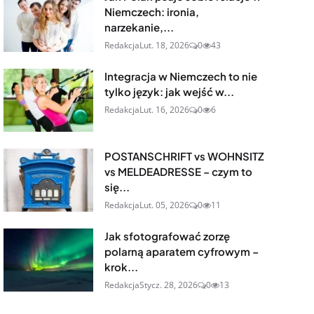
Niemczech: ironia,
narzekanie,...
Redakcja
Lut. 18, 2026
0
43
Integracja w Niemczech to nie
tylko język: jak wejść w...
Redakcja
Lut. 16, 2026
0
6
POSTANSCHRIFT vs WOHNSITZ
vs MELDEADRESSE – czym to
się...
Redakcja
Lut. 05, 2026
0
11
Jak sfotografować zorzę
polarną aparatem cyfrowym –
krok...
Redakcja
Stycz. 28, 2026
0
13