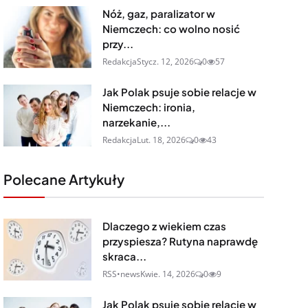
Nóż, gaz, paralizator w
Niemczech: co wolno nosić
przy...
Redakcja
Stycz. 12, 2026
0
57
Jak Polak psuje sobie relacje w
Niemczech: ironia,
narzekanie,...
Redakcja
Lut. 18, 2026
0
43
Polecane Artykuły
Dlaczego z wiekiem czas
przyspiesza? Rutyna naprawdę
skraca...
RSS•news
Kwie. 14, 2026
0
9
Jak Polak psuje sobie relacje w