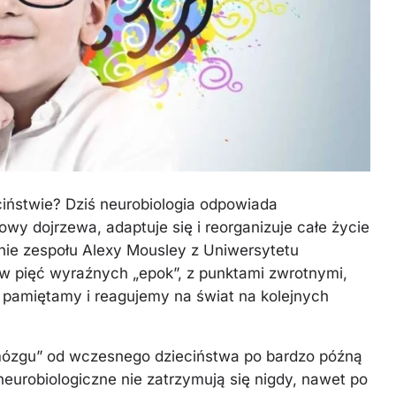
iństwie? Dziś neurobiologia odpowiada
owy dojrzewa, adaptuje się i reorganizuje całe życie
nie zespołu Alexy Mousley z Uniwersytetu
 w pięć wyraźnych „epok”, z punktami zwrotnymi,
, pamiętamy i reagujemy na świat na kolejnych
a mózgu” od wczesnego dzieciństwa po bardzo późną
neurobiologiczne nie zatrzymują się nigdy, nawet po