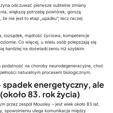
aczyna odczuwać pierwsze subtelne zmiany
nia, większą potrzebę powtórek, gorszą
że nie jest to etap „upadku”, lecz raczej
na, rozsądek, mądrość życiowa, kompetencje
ziomie. Co więcej, u wielu osób polepszają się
się bardziej na doświadczeniu niż szybkim
za podatność na choroby neurodegeneracyjne, choć
pełności naturalnym procesem biologicznym.
– spadek energetyczny, ale
(około 83. rok życia)
 przez zespół Mousley – jest wiek około 83 lat.
y, spowolnieniu ulega komunikacja między