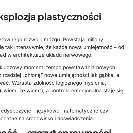
ksplozja plastyczności
ałtownego rozwoju mózgu. Powstają miliony
ę tak intensywnie, że każda nowa umiejętność – od
lad w architekturze układu nerwowego.
ak kluczowy moment: tempo powstawania nowych
z rzadziej „chłoną” nowe umiejętności jak gąbka, a
wać. Wzrasta zdolność logicznego myślenia,
„wiem, że wiem”), a kontrola emocjonalna staje się
 predyspozycje – językowe, matematyczne czy
podatne na środowisko i doświadczenia.
ość – szczyt sprawności