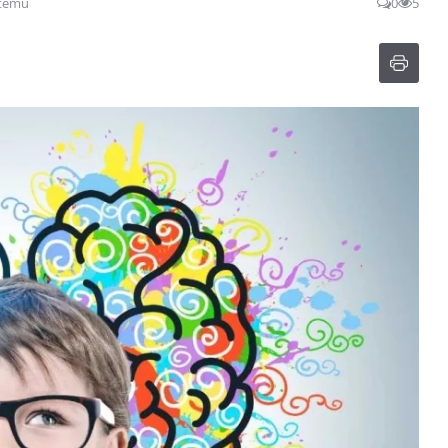
 temu
0
5