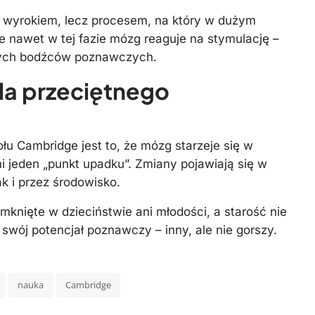
st wyrokiem, lecz procesem, na który w dużym
 nawet w tej fazie mózg reaguje na stymulację –
rnych bodźców poznawczych.
la przeciętnego
u Cambridge jest to, że mózg starzeje się w
ani jeden „punkt upadku”. Zmiany pojawiają się w
k i przez środowisko.
knięte w dzieciństwie ani młodości, a starość nie
wój potencjał poznawczy – inny, ale nie gorszy.
nauka
Cambridge