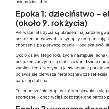
osiemdziesiątce.
Epoka 1: dzieciństwo – e
(około 9. rok życia)
Pierwsze lata życia są okresem najbardziej gw
połączeń nerwowych, a synapsy reorganizują si
chodzenia po pierwsze zdania – odciska swój ś
Około dziewiątego roku życia następuje jedn
połączeń zaczyna się stabilizować. Dzieci cora
zamiast tego zaczynają je świadomie porządko
pojawia się pierwsza metapoznawcza refleksja (
bardziej stabilna.
To jednocześnie etap, w którym ujawniają się
społeczne – choć wciąż pozostają one bardzo 
Epoka 2: wczesna dorosł