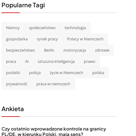
Popularne Tagi
Niemcy
społeczeństwo
technologia
gospodarka
rynek pracy
Polacy w Niemczech
bezpieczeństwo
Berlin
motoryzacja
zdrowie
praca
Ai
sztuczna inteligencja
prawo
podatki
policja
życie w Niemczech
polska
prywatność
praca w niemczech
Ankieta
Czy ostatnio wprowadzone kontrole na granicy
PL/DE, w kierunku Polski, mają sens?