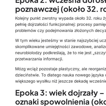
poznawczej (około 32. ro
Kolejny punkt zwrotny wypada około 32. roku 
pełnię dojrzałości funkcjonalnej: procesy pami
problemów czy podejmowania złożonych decyzji 
W tym wieku jesteśmy w stanie najszybciej u
skomplikowane umiejętności zawodowe, analizo
neurobiolodzy podkreślają, że to nie jest „szcz
przetwarzania informacji.
Mózg wciąż pozostaje plastyczny, ale reorgani
dzieciństwie. To dlatego nauka nowego język
większego wysiłku niż jeszcze dekadę wcześnie
Epoka 3: wiek dojrzały – 
oznaki spowolnienia (oko