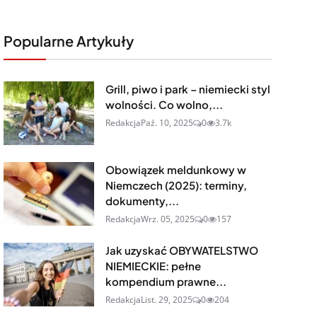
Popularne Artykuły
Grill, piwo i park – niemiecki styl
wolności. Co wolno,...
Redakcja
Paź. 10, 2025
0
3.7k
Obowiązek meldunkowy w
Niemczech (2025): terminy,
dokumenty,...
Redakcja
Wrz. 05, 2025
0
157
Jak uzyskać OBYWATELSTWO
NIEMIECKIE: pełne
kompendium prawne...
Redakcja
List. 29, 2025
0
204