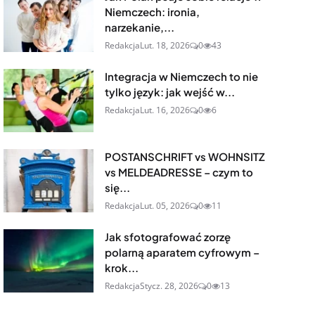
Niemczech: ironia,
narzekanie,...
Redakcja
Lut. 18, 2026
0
43
Integracja w Niemczech to nie
tylko język: jak wejść w...
Redakcja
Lut. 16, 2026
0
6
POSTANSCHRIFT vs WOHNSITZ
vs MELDEADRESSE – czym to
się...
Redakcja
Lut. 05, 2026
0
11
Jak sfotografować zorzę
polarną aparatem cyfrowym –
krok...
Redakcja
Stycz. 28, 2026
0
13