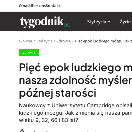
O nas
Über uns
Kontakt
Styl życia
Życie
Główna
Styl życia
Zdrowie
Pięć epok ludzkiego mózgu: jak z
Zdrowie
Pięć epok ludzkiego m
nasza zdolność myślen
późnej starości
Naukowcy z Uniwersytetu Cambridge opisali 
ludzkiego mózgu. Jak zmienia się nasza pa
wieku 9, 32, 66 i 83 lat?