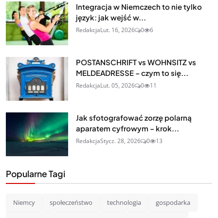
Integracja w Niemczech to nie tylko
język: jak wejść w...
Redakcja
Lut. 16, 2026
0
6
POSTANSCHRIFT vs WOHNSITZ vs
MELDEADRESSE – czym to się...
Redakcja
Lut. 05, 2026
0
11
Jak sfotografować zorzę polarną
aparatem cyfrowym – krok...
Redakcja
Stycz. 28, 2026
0
13
Popularne Tagi
Niemcy
społeczeństwo
technologia
gospodarka