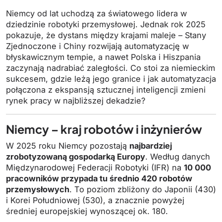
Niemcy od lat uchodzą za światowego lidera w
dziedzinie robotyki przemysłowej. Jednak rok 2025
pokazuje, że dystans między krajami maleje – Stany
Zjednoczone i Chiny rozwijają automatyzację w
błyskawicznym tempie, a nawet Polska i Hiszpania
zaczynają nadrabiać zaległości. Co stoi za niemieckim
sukcesem, gdzie leżą jego granice i jak automatyzacja
połączona z ekspansją sztucznej inteligencji zmieni
rynek pracy w najbliższej dekadzie?
Niemcy – kraj robotów i inżynierów
W 2025 roku Niemcy pozostają
najbardziej
zrobotyzowaną gospodarką Europy
. Według danych
Międzynarodowej Federacji Robotyki (IFR) na
10 000
pracowników przypada tu średnio 420 robotów
przemysłowych
. To poziom zbliżony do Japonii (430)
i Korei Południowej (530), a znacznie powyżej
średniej europejskiej wynoszącej ok. 180.