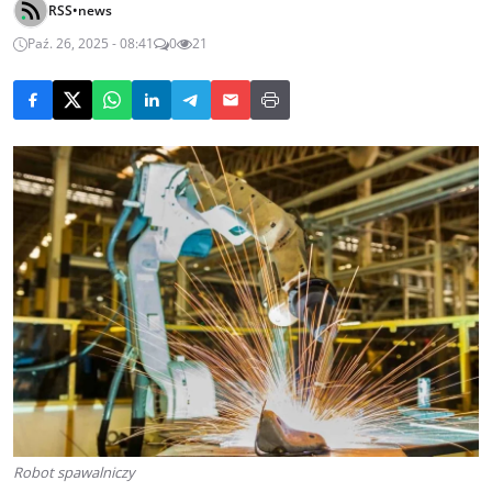
RSS•news
Paź. 26, 2025 - 08:41
0
21
Robot spawalniczy