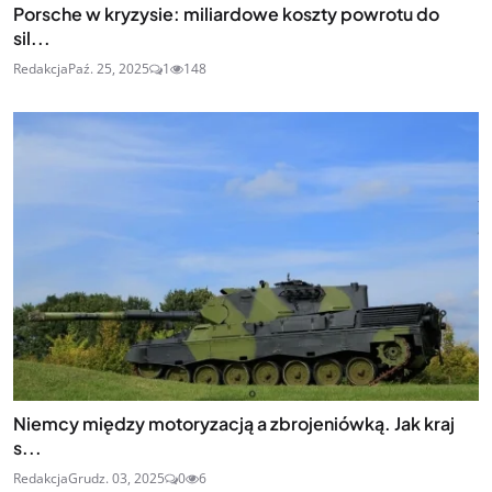
Porsche w kryzysie: miliardowe koszty powrotu do
sil...
Redakcja
Paź. 25, 2025
1
148
Niemcy między motoryzacją a zbrojeniówką. Jak kraj
s...
Redakcja
Grudz. 03, 2025
0
6