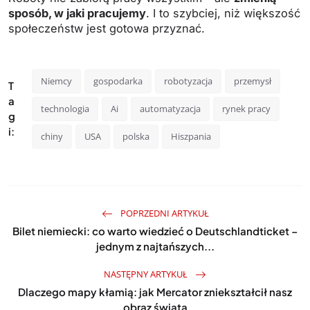
sposób, w jaki pracujemy
. I to szybciej, niż większość
społeczeństw jest gotowa przyznać.
Niemcy
gospodarka
robotyzacja
przemysł
T
a
technologia
Ai
automatyzacja
rynek pracy
g
i:
chiny
USA
polska
Hiszpania
POPRZEDNI ARTYKUŁ
Bilet niemiecki: co warto wiedzieć o Deutschlandticket –
jednym z najtańszych...
NASTĘPNY ARTYKUŁ
Dlaczego mapy kłamią: jak Mercator zniekształcił nasz
obraz świata