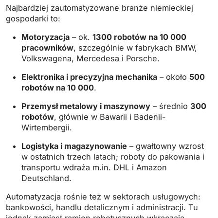
Najbardziej zautomatyzowane branże niemieckiej
gospodarki to:
Motoryzacja
– ok.
1300 robotów na 10 000
pracowników
, szczególnie w fabrykach BMW,
Volkswagena, Mercedesa i Porsche.
Elektronika i precyzyjna mechanika
– około
500
robotów na 10 000
.
Przemysł metalowy i maszynowy
– średnio
300
robotów
, głównie w Bawarii i Badenii-
Wirtembergii.
Logistyka i magazynowanie
– gwałtowny wzrost
w ostatnich trzech latach; roboty do pakowania i
transportu wdraża m.in. DHL i Amazon
Deutschland.
Automatyzacja rośnie też w sektorach usługowych:
bankowości, handlu detalicznym i administracji. Tu
jednak zamiast ramion robotycznych wkraczają