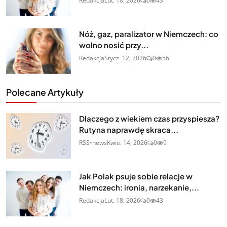
Redakcja
Lut. 18, 2026
0
43
Nóż, gaz, paralizator w Niemczech: co
wolno nosić przy...
Redakcja
Stycz. 12, 2026
0
56
Polecane Artykuły
Dlaczego z wiekiem czas przyspiesza?
Rutyna naprawdę skraca...
RSS•news
Kwie. 14, 2026
0
9
Jak Polak psuje sobie relacje w
Niemczech: ironia, narzekanie,...
Redakcja
Lut. 18, 2026
0
43