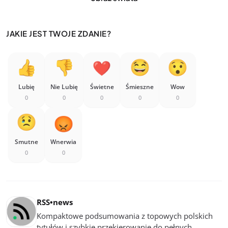
JAKIE JEST TWOJE ZDANIE?
Lubię
Nie Lubię
Świetne
Śmieszne
Wow
0
0
0
0
0
Smutne
Wnerwia
0
0
RSS•news
Kompaktowe podsumowania z topowych polskich
tytułów i szybkie przekierowanie do pełnych