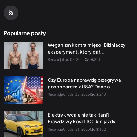
Popularne posty
Weganizm kontra mięso. Bliźniaczy
eksperyment, który dał...
Redakcja
Lut. 07, 2026
0
291
Czy Europa naprawdę przegrywa
gospodarczo z USA? Dane o...
Redakcja
Grudz. 25, 2025
0
243
Elektryk wcale nie taki tani?
Prawdziwy koszt 100 km jazdy...
Redakcja
Grudz. 31, 2025
0
102