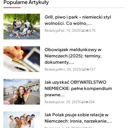
Popularne Artykuły
Grill, piwo i park – niemiecki styl
wolności. Co wolno,...
Redakcja
Paź. 10, 2025
0
3.7k
Obowiązek meldunkowy w
Niemczech (2025): terminy,
dokumenty,...
Redakcja
Wrz. 05, 2025
0
157
Jak uzyskać OBYWATELSTWO
NIEMIECKIE: pełne kompendium
prawne...
Redakcja
List. 29, 2025
0
204
Jak Polak psuje sobie relacje w
Niemczech: ironia, narzekanie,...