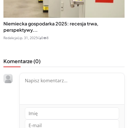
Niemiecka gospodarka 2025: recesja trwa,
perspektywy...
Redakcja
Lip. 31, 2025
0
8
Komentarze (
0
)