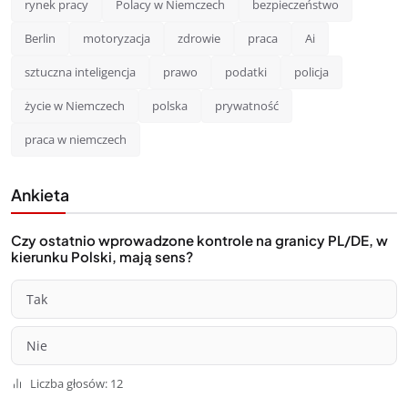
rynek pracy
Polacy w Niemczech
bezpieczeństwo
Berlin
motoryzacja
zdrowie
praca
Ai
sztuczna inteligencja
prawo
podatki
policja
życie w Niemczech
polska
prywatność
praca w niemczech
Ankieta
Czy ostatnio wprowadzone kontrole na granicy PL/DE, w
kierunku Polski, mają sens?
Tak
Nie
Liczba głosów: 12