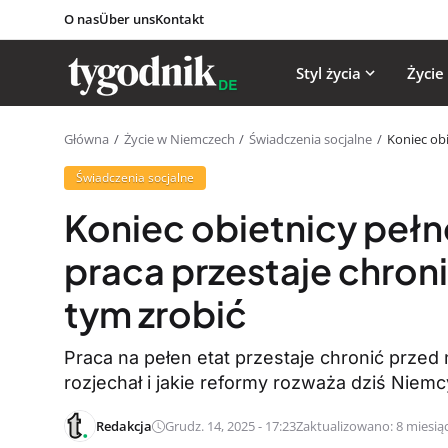
O nas
Über uns
Kontakt
Styl życia
Życie
Główna
Życie w Niemczech
Świadczenia socjalne
Koniec obi
Świadczenia socjalne
Koniec obietnicy peł
praca przestaje chron
tym zrobić
Praca na pełen etat przestaje chronić prze
rozjechał i jakie reformy rozważa dziś Niemc
Redakcja
Grudz. 14, 2025 - 17:23
Zaktualizowano: 8 miesią