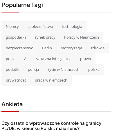
Popularne Tagi
Niemcy
społeczeństwo
technologia
gospodarka
rynek pracy
Polacy w Niemczech
bezpieczeństwo
Berlin
motoryzacja
zdrowie
praca
Ai
sztuczna inteligencja
prawo
podatki
policja
życie w Niemczech
polska
prywatność
praca w niemczech
Ankieta
Czy ostatnio wprowadzone kontrole na granicy
PL/DE, w kierunku Polski, mają sens?