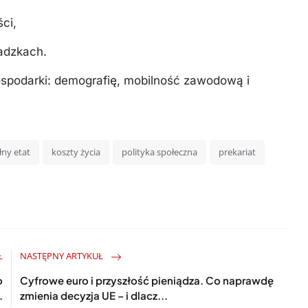
ci,
adzkach.
ospodarki: demografię, mobilność zawodową i
łny etat
koszty życia
polityka społeczna
prekariat
Ł
NASTĘPNY ARTYKUŁ
o
Cyfrowe euro i przyszłość pieniądza. Co naprawdę
.
zmienia decyzja UE – i dlacz...