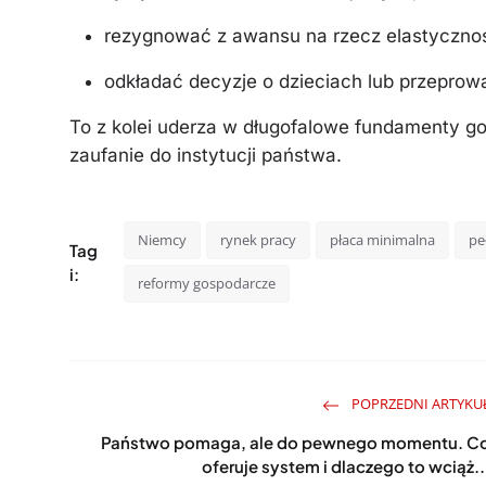
rezygnować z awansu na rzecz elastycznoś
odkładać decyzje o dzieciach lub przeprow
To z kolei uderza w długofalowe fundamenty g
zaufanie do instytucji państwa.
Niemcy
rynek pracy
płaca minimalna
pe
Tag
i:
reformy gospodarcze
POPRZEDNI ARTYKU
Państwo pomaga, ale do pewnego momentu. C
oferuje system i dlaczego to wciąż..