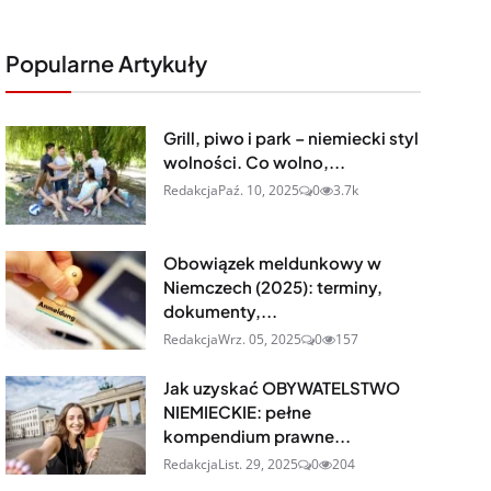
Popularne Artykuły
Grill, piwo i park – niemiecki styl
wolności. Co wolno,...
Redakcja
Paź. 10, 2025
0
3.7k
Obowiązek meldunkowy w
Niemczech (2025): terminy,
dokumenty,...
Redakcja
Wrz. 05, 2025
0
157
Jak uzyskać OBYWATELSTWO
NIEMIECKIE: pełne
kompendium prawne...
Redakcja
List. 29, 2025
0
204