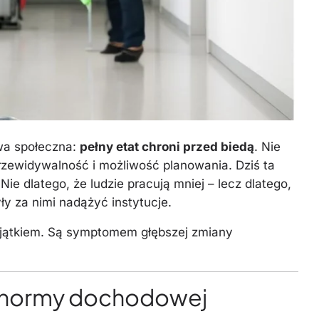
wa społeczna:
pełny etat chroni przed biedą
. Nie
przewidywalność i możliwość planowania. Dziś ta
e dlatego, że ludzie pracują mniej – lecz dlatego,
yły za nimi nadążyć instytucje.
ą wyjątkiem. Są symptomem głębszej zmiany
uż normy dochodowej