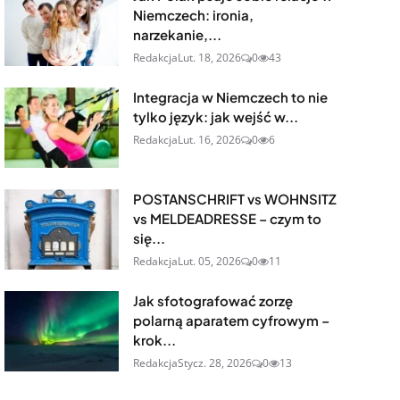
Niemczech: ironia,
narzekanie,...
Redakcja
Lut. 18, 2026
0
43
Integracja w Niemczech to nie
tylko język: jak wejść w...
Redakcja
Lut. 16, 2026
0
6
POSTANSCHRIFT vs WOHNSITZ
vs MELDEADRESSE – czym to
się...
Redakcja
Lut. 05, 2026
0
11
Jak sfotografować zorzę
polarną aparatem cyfrowym –
krok...
Redakcja
Stycz. 28, 2026
0
13