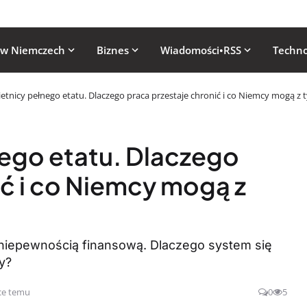
 w Niemczech
Biznes
Wiadomości•RSS
Techno
etnicy pełnego etatu. Dlaczego praca przestaje chronić i co Niemcy mogą z 
nego etatu. Dlaczego
ić i co Niemcy mogą z
d niepewnością finansową. Dlaczego system się
y?
ce temu
0
5