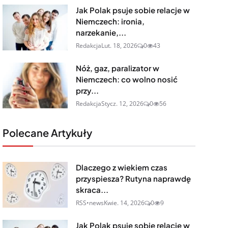
Jak Polak psuje sobie relacje w
Niemczech: ironia,
narzekanie,...
Redakcja
Lut. 18, 2026
0
43
Nóż, gaz, paralizator w
Niemczech: co wolno nosić
przy...
Redakcja
Stycz. 12, 2026
0
56
Polecane Artykuły
Dlaczego z wiekiem czas
przyspiesza? Rutyna naprawdę
skraca...
RSS•news
Kwie. 14, 2026
0
9
Jak Polak psuje sobie relacje w