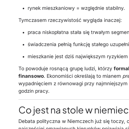
rynek mieszkaniowy = względnie stabilny.
Tymczasem rzeczywistość wygląda inaczej:
praca niskopłatna stała się trwałym segme
świadczenia pełnią funkcję stałego uzupełni
mieszkanie jest dziś największym ryzyki
To powoduje rosnącą grupę ludzi, którzy
formal
finansowo
. Ekonomiści określają to mianem
pr
wypadnięciem z równowagi przy najmniejszym 
godzin pracy.
Co jest na stole w niemie
Debata polityczna w Niemczech już się toczy,
najczęściej omawianych kierunków pojawiają si