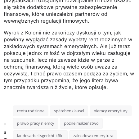
przypadkach rozsądnym rozwiązaniem może okazać
się także dodatkowe prywatne zabezpieczenie
finansowe, które uniezależni partnerów od
wewnętrznych regulacji firmowych.
Wyrok z Kolonii nie zakończy dyskusji o tym, jak
powinny wyglądać zasady wypłaty rent rodzinnych w
zakładowych systemach emerytalnych. Ale już teraz
pokazuje jedno: miłość w dojrzałym wieku zasługuje
na szacunek, lecz nie zawsze idzie w parze z
ochroną finansową, którą wiele osób uważa za
oczywistą. I choć prawo czasem podąża za życiem, w
tym przypadku przypomina, że jego litera bywa
znacznie twardsza niż życie, które opisuje.
renta rodzinna
spätehenklausel
niemcy emerytury
prawo pracy niemcy
późne małżeństwo
T
a
landesarbeitsgericht köln
zakładowa emerytura
g