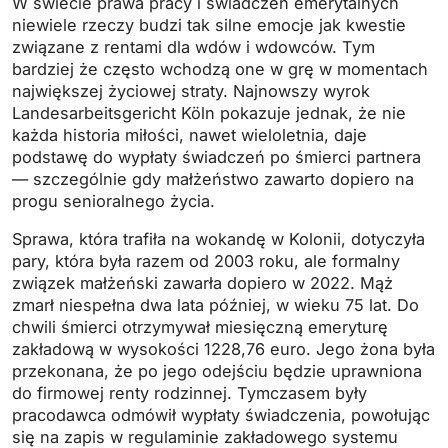
W świecie prawa pracy i świadczeń emerytalnych
niewiele rzeczy budzi tak silne emocje jak kwestie
związane z rentami dla wdów i wdowców. Tym
bardziej że często wchodzą one w grę w momentach
największej życiowej straty. Najnowszy wyrok
Landesarbeitsgericht Köln pokazuje jednak, że nie
każda historia miłości, nawet wieloletnia, daje
podstawę do wypłaty świadczeń po śmierci partnera
— szczególnie gdy małżeństwo zawarto dopiero na
progu senioralnego życia.
Sprawa, która trafiła na wokandę w Kolonii, dotyczyła
pary, która była razem od 2003 roku, ale formalny
związek małżeński zawarła dopiero w 2022. Mąż
zmarł niespełna dwa lata później, w wieku 75 lat. Do
chwili śmierci otrzymywał miesięczną emeryturę
zakładową w wysokości 1228,76 euro. Jego żona była
przekonana, że po jego odejściu będzie uprawniona
do firmowej renty rodzinnej. Tymczasem były
pracodawca odmówił wypłaty świadczenia, powołując
się na zapis w regulaminie zakładowego systemu