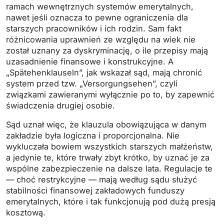
ramach wewnętrznych systemów emerytalnych,
nawet jeśli oznacza to pewne ograniczenia dla
starszych pracowników i ich rodzin. Sam fakt
różnicowania uprawnień ze względu na wiek nie
został uznany za dyskryminację, o ile przepisy mają
uzasadnienie finansowe i konstrukcyjne. A
„Spätehenklauseln”, jak wskazał sąd, mają chronić
system przed tzw. „Versorgungsehen”, czyli
związkami zawieranymi wyłącznie po to, by zapewnić
świadczenia drugiej osobie.
Sąd uznał więc, że klauzula obowiązująca w danym
zakładzie była logiczna i proporcjonalna. Nie
wykluczała bowiem wszystkich starszych małżeństw,
a jedynie te, które trwały zbyt krótko, by uznać je za
wspólne zabezpieczenie na dalsze lata. Regulacje te
— choć restrykcyjne — mają według sądu służyć
stabilności finansowej zakładowych funduszy
emerytalnych, które i tak funkcjonują pod dużą presją
kosztową.