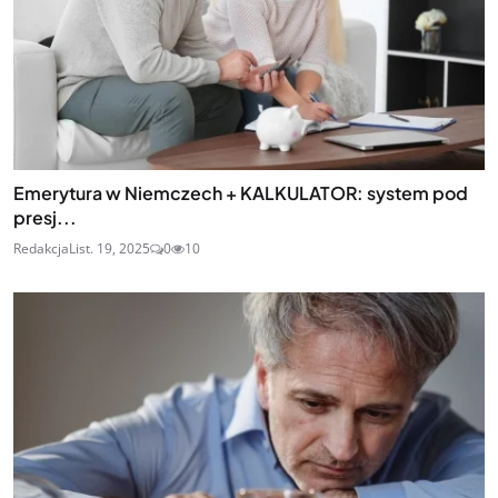
Emerytura w Niemczech + KALKULATOR: system pod
presj...
Redakcja
List. 19, 2025
0
10