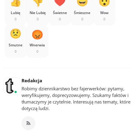
Lubię
Nie Lubię
Świetne
Śmieszne
Wow
0
0
0
0
0
Smutne
Wnerwia
0
0
Redakcja
Robimy dziennikarstwo bez fajerwerków: pytamy,
weryfikujemy, doprecyzowujemy. Szukamy faktów i
tłumaczymy je czytelnie. Interesują nas tematy, które
dotyczą ludzi.