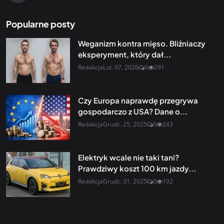
Popularne posty
Weganizm kontra mięso. Bliźniaczy
eksperyment, który dał...
Redakcja
Lut. 07, 2026
0
291
Czy Europa naprawdę przegrywa
gospodarczo z USA? Dane o...
Redakcja
Grudz. 25, 2025
0
243
Elektryk wcale nie taki tani?
Prawdziwy koszt 100 km jazdy...
Redakcja
Grudz. 31, 2025
0
102