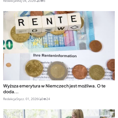
Redakcja
Maj 04, 2026
0
6
Wyższa emerytura w Niemczech jest możliwa. O te
doda...
Redakcja
Stycz. 01, 2026
0
24