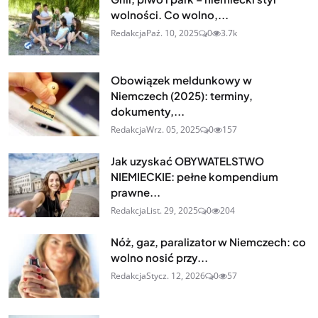
wolności. Co wolno,...
Redakcja
Paź. 10, 2025
0
3.7k
Obowiązek meldunkowy w
Niemczech (2025): terminy,
dokumenty,...
Redakcja
Wrz. 05, 2025
0
157
Jak uzyskać OBYWATELSTWO
NIEMIECKIE: pełne kompendium
prawne...
Redakcja
List. 29, 2025
0
204
Nóż, gaz, paralizator w Niemczech: co
wolno nosić przy...
Redakcja
Stycz. 12, 2026
0
57