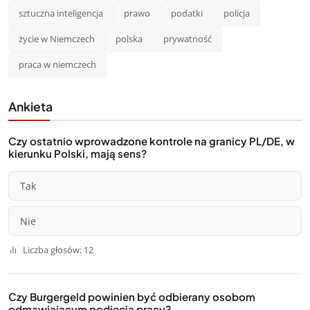
sztuczna inteligencja
prawo
podatki
policja
życie w Niemczech
polska
prywatność
praca w niemczech
Ankieta
Czy ostatnio wprowadzone kontrole na granicy PL/DE, w
kierunku Polski, mają sens?
Tak
Nie
Liczba głosów: 12
Czy Burgergeld powinien być odbierany osobom
odmawiającym podjęcia pracy?