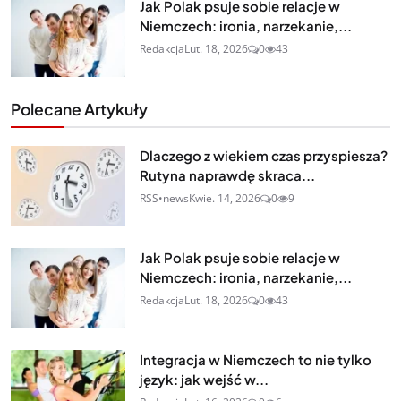
Jak Polak psuje sobie relacje w
Niemczech: ironia, narzekanie,...
Redakcja
Lut. 18, 2026
0
43
Polecane Artykuły
Dlaczego z wiekiem czas przyspiesza?
Rutyna naprawdę skraca...
RSS•news
Kwie. 14, 2026
0
9
Jak Polak psuje sobie relacje w
Niemczech: ironia, narzekanie,...
Redakcja
Lut. 18, 2026
0
43
Integracja w Niemczech to nie tylko
język: jak wejść w...