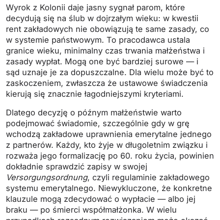
Wyrok z Kolonii daje jasny sygnał parom, które
decydują się na ślub w dojrzałym wieku: w kwestii
rent zakładowych nie obowiązują te same zasady, co
w systemie państwowym. To pracodawca ustala
granice wieku, minimalny czas trwania małżeństwa i
zasady wypłat. Mogą one być bardziej surowe — i
sąd uznaje je za dopuszczalne. Dla wielu może być to
zaskoczeniem, zwłaszcza że ustawowe świadczenia
kierują się znacznie łagodniejszymi kryteriami.
Dlatego decyzję o późnym małżeństwie warto
podejmować świadomie, szczególnie gdy w grę
wchodzą zakładowe uprawnienia emerytalne jednego
z partnerów. Każdy, kto żyje w długoletnim związku i
rozważa jego formalizację po 60. roku życia, powinien
dokładnie sprawdzić zapisy w swojej
Versorgungsordnung
, czyli regulaminie zakładowego
systemu emerytalnego. Niewykluczone, że konkretne
klauzule mogą zdecydować o wypłacie — albo jej
braku — po śmierci współmałżonka. W wielu