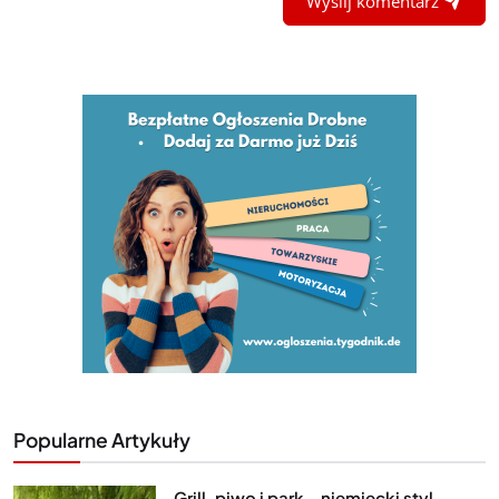
Wyślij komentarz
Popularne Artykuły
Grill, piwo i park – niemiecki styl