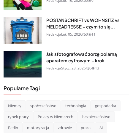
Redakcja
Lut. 16, 2026
0
6
POSTANSCHRIFT vs WOHNSITZ vs
MELDEADRESSE – czym to się...
Redakcja
Lut. 05, 2026
0
11
Jak sfotografować zorzę polarną
aparatem cyfrowym – krok...
Redakcja
Stycz. 28, 2026
0
13
Popularne Tagi
Niemcy
społeczeństwo
technologia
gospodarka
rynek pracy
Polacy w Niemczech
bezpieczeństwo
Berlin
motoryzacja
zdrowie
praca
Ai