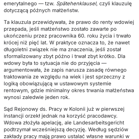
emerytalnego — tzw.
Spätehenklausel
, czyli klauzulę
dotyczącą późnych małżeństw.
Ta klauzula przewidywała, że prawo do renty wdowiej
przepada, jeśli małżeństwo zostało zawarte po
ukończeniu przez pracownika 60. roku życia i trwało
krócej niż pięć lat. W praktyce oznacza to, że nawet
długoletni związek nie ma znaczenia, jeśli został
sformalizowany zbyt późno i trwał zbyt krótko. Dla
wdowy była to sytuacja nie do przyjęcia —
argumentowała, że zapis narusza zasadę równego
traktowania ze względu na wiek i jest sprzeczny z
logiką obowiązującą w ustawowym systemie
rentowym, gdzie minimalny okres trwania małżeństwa
wynosi zaledwie jeden rok.
Sąd Rejonowy ds. Pracy w Kolonii już w pierwszej
instancji orzekł jednak na korzyść pracodawcy.
Wdowa złożyła apelację, ale Landesarbeitsgericht
podtrzymał wcześniejszą decyzję. Według sędziów
zakłady pracy mają prawo ustalać własne warunki w