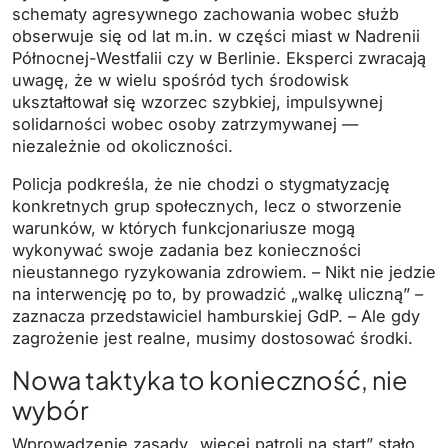
schematy agresywnego zachowania wobec służb
obserwuje się od lat m.in. w części miast w Nadrenii
Północnej-Westfalii czy w Berlinie. Eksperci zwracają
uwagę, że w wielu spośród tych środowisk
ukształtował się wzorzec szybkiej, impulsywnej
solidarności wobec osoby zatrzymywanej —
niezależnie od okoliczności.
Policja podkreśla, że nie chodzi o stygmatyzację
konkretnych grup społecznych, lecz o stworzenie
warunków, w których funkcjonariusze mogą
wykonywać swoje zadania bez konieczności
nieustannego ryzykowania zdrowiem. – Nikt nie jedzie
na interwencję po to, by prowadzić „walkę uliczną” –
zaznacza przedstawiciel hamburskiej GdP. – Ale gdy
zagrożenie jest realne, musimy dostosować środki.
Nowa taktyka to konieczność, nie
wybór
Wprowadzenie zasady „więcej patroli na start” stało