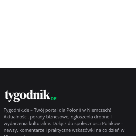
Tygodnik.de – Twój portal dla Polonii w Niemczech!
Aktualności, porady biznesowe, ogłoszenia drobne i
wydarzenia kulturalne. Dołącz do społeczności Polaków –
newsy, komentarze i praktyczne wskazówki na co dzień w