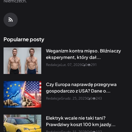
Niemczech.
Popularne posty
Weganizm kontra mięso. Bliźniaczy
eksperyment, który dał...
Redakcja
Lut. 07, 2026
0
291
Czy Europa naprawdę przegrywa
gospodarczo z USA? Dane o...
Redakcja
Grudz. 25, 2025
0
243
Elektryk wcale nie taki tani?
Prawdziwy koszt 100 km jazdy...
Redakcja
Grudz. 31, 2025
0
102