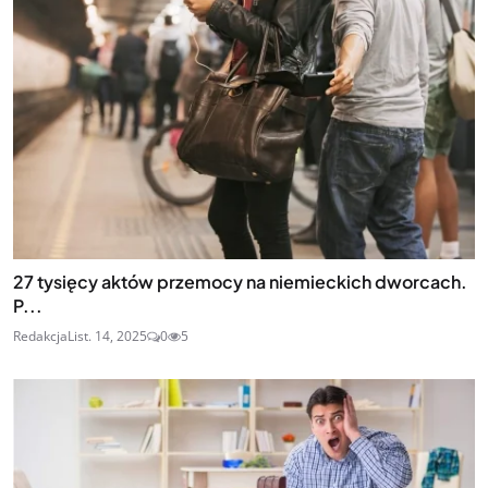
27 tysięcy aktów przemocy na niemieckich dworcach.
P...
Redakcja
List. 14, 2025
0
5