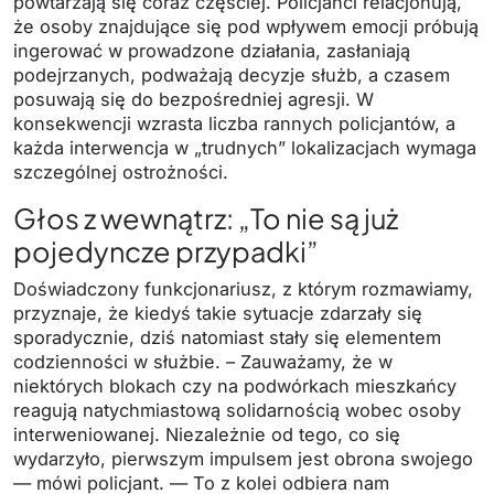
powtarzają się coraz częściej. Policjanci relacjonują,
że osoby znajdujące się pod wpływem emocji próbują
ingerować w prowadzone działania, zasłaniają
podejrzanych, podważają decyzje służb, a czasem
posuwają się do bezpośredniej agresji. W
konsekwencji wzrasta liczba rannych policjantów, a
każda interwencja w „trudnych” lokalizacjach wymaga
szczególnej ostrożności.
Głos z wewnątrz: „To nie są już
pojedyncze przypadki”
Doświadczony funkcjonariusz, z którym rozmawiamy,
przyznaje, że kiedyś takie sytuacje zdarzały się
sporadycznie, dziś natomiast stały się elementem
codzienności w służbie. – Zauważamy, że w
niektórych blokach czy na podwórkach mieszkańcy
reagują natychmiastową solidarnością wobec osoby
interweniowanej. Niezależnie od tego, co się
wydarzyło, pierwszym impulsem jest obrona swojego
— mówi policjant. — To z kolei odbiera nam