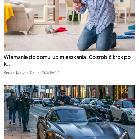
Włamanie do domu lub mieszkania. Co zrobić krok po
k...
Redakcja
Stycz. 08, 2026
0
12