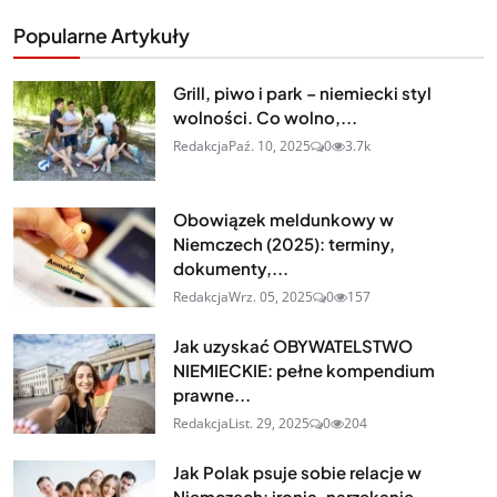
Popularne Artykuły
Grill, piwo i park – niemiecki styl
wolności. Co wolno,...
Redakcja
Paź. 10, 2025
0
3.7k
Obowiązek meldunkowy w
Niemczech (2025): terminy,
dokumenty,...
Redakcja
Wrz. 05, 2025
0
157
Jak uzyskać OBYWATELSTWO
NIEMIECKIE: pełne kompendium
prawne...
Redakcja
List. 29, 2025
0
204
Jak Polak psuje sobie relacje w
Niemczech: ironia, narzekanie,...