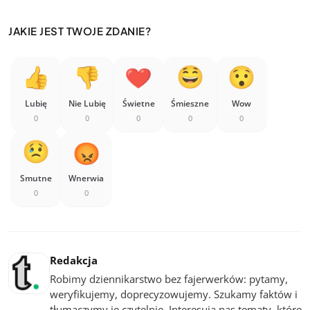
JAKIE JEST TWOJE ZDANIE?
Lubię
Nie Lubię
Świetne
Śmieszne
Wow
0
0
0
0
0
Smutne
Wnerwia
0
0
Redakcja
Robimy dziennikarstwo bez fajerwerków: pytamy,
weryfikujemy, doprecyzowujemy. Szukamy faktów i
tłumaczymy je czytelnie. Interesują nas tematy, które