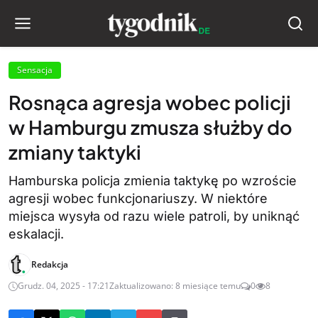
Sensacja
Rosnąca agresja wobec policji
w Hamburgu zmusza służby do
zmiany taktyki
Hamburska policja zmienia taktykę po wzroście
agresji wobec funkcjonariuszy. W niektóre
miejsca wysyła od razu wiele patroli, by uniknąć
eskalacji.
Redakcja
Grudz. 04, 2025 - 17:21
Zaktualizowano: 8 miesiące temu
0
8