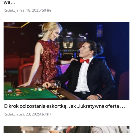
wa...
Redakcja
Paź. 18, 2025
0
9
O krok od zostania eskortką. Jak „lukratywna oferta ...
Redakcja
List. 23, 2025
0
7