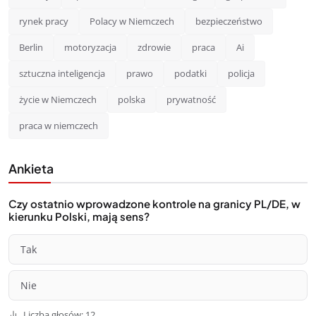
rynek pracy
Polacy w Niemczech
bezpieczeństwo
Berlin
motoryzacja
zdrowie
praca
Ai
sztuczna inteligencja
prawo
podatki
policja
życie w Niemczech
polska
prywatność
praca w niemczech
Ankieta
Czy ostatnio wprowadzone kontrole na granicy PL/DE, w
kierunku Polski, mają sens?
Tak
Nie
Liczba głosów: 12