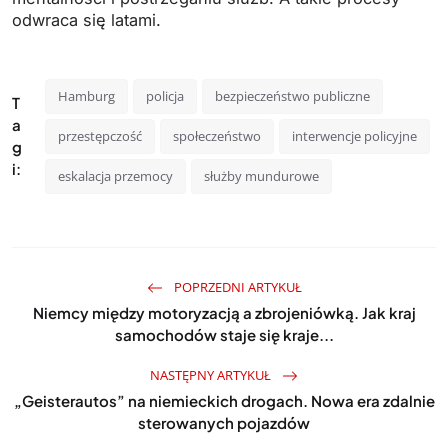
odwraca się latami.
Hamburg
policja
bezpieczeństwo publiczne
T
a
przestępczość
społeczeństwo
interwencje policyjne
g
i:
eskalacja przemocy
służby mundurowe
POPRZEDNI ARTYKUŁ
Niemcy między motoryzacją a zbrojeniówką. Jak kraj
samochodów staje się kraje...
NASTĘPNY ARTYKUŁ
„Geisterautos” na niemieckich drogach. Nowa era zdalnie
sterowanych pojazdów