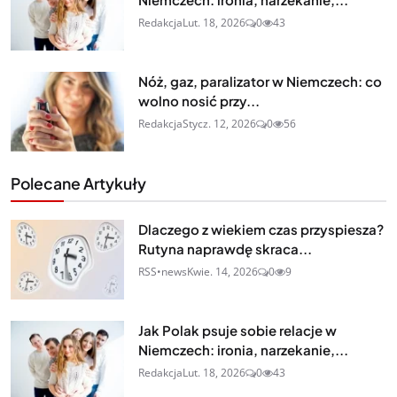
Redakcja
Lut. 18, 2026
0
43
Nóż, gaz, paralizator w Niemczech: co
wolno nosić przy...
Redakcja
Stycz. 12, 2026
0
56
Polecane Artykuły
Dlaczego z wiekiem czas przyspiesza?
Rutyna naprawdę skraca...
RSS•news
Kwie. 14, 2026
0
9
Jak Polak psuje sobie relacje w
Niemczech: ironia, narzekanie,...
Redakcja
Lut. 18, 2026
0
43