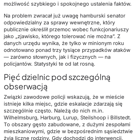
możliwość szybkiego i spokojnego ustalenia faktów.
Na problem zwracał już uwagę hamburski senator
odpowiedzialny za sprawy wewnętrzne, który
publicznie określił przemoc wobec funkcjonariuszy
jako „zjawisko, którego tolerować nie można”. Z
danych urzędu wynika, że tylko w minionym roku
odnotowano ponad trzy tysiące przypadków ataków
— zarówno słownych, jak i fizycznych — na
policjantów. Statystyki te od lat rosną.
Pięć dzielnic pod szczególną
obserwacją
Związki zawodowe policji wskazują, że w mieście
istnieje kilka miejsc, gdzie eskalacje zdarzają się
szczególnie często. Należą do nich m.in.
Wilhelmsburg, Harburg, Lurup, Steilshoop i Billstedt.
To obszary gęsto zabudowane, z dużymi zespołami
mieszkaniowymi, gdzie w bezpośrednim sąsiedztwie
żyją liczne rodziny. Gdy dochodzi do interwencji,