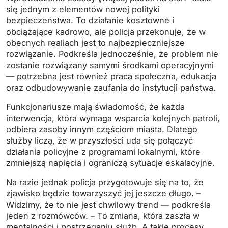
się jednym z elementów nowej polityki
bezpieczeństwa. To działanie kosztowne i
obciążające kadrowo, ale policja przekonuje, że w
obecnych realiach jest to najbezpieczniejsze
rozwiązanie. Podkreśla jednocześnie, że problem nie
zostanie rozwiązany samymi środkami operacyjnymi
— potrzebna jest również praca społeczna, edukacja
oraz odbudowywanie zaufania do instytucji państwa.
Funkcjonariusze mają świadomość, że każda
interwencja, która wymaga wsparcia kolejnych patroli,
odbiera zasoby innym częściom miasta. Dlatego
służby liczą, że w przyszłości uda się połączyć
działania policyjne z programami lokalnymi, które
zmniejszą napięcia i ograniczą sytuacje eskalacyjne.
Na razie jednak policja przygotowuje się na to, że
zjawisko będzie towarzyszyć jej jeszcze długo. –
Widzimy, że to nie jest chwilowy trend — podkreśla
jeden z rozmówców. – To zmiana, która zaszła w
mentalności i postrzeganiu służb. A takie procesy