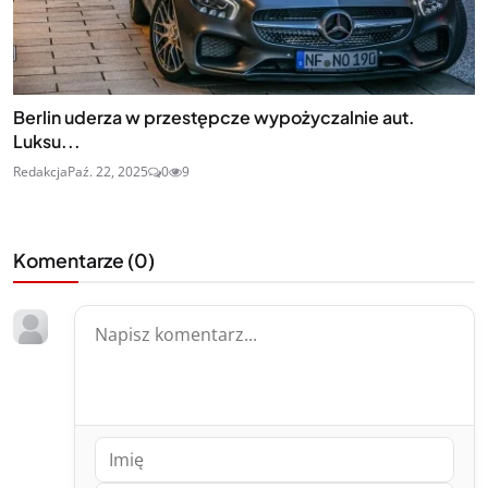
Berlin uderza w przestępcze wypożyczalnie aut.
Luksu...
Redakcja
Paź. 22, 2025
0
9
Komentarze (
0
)