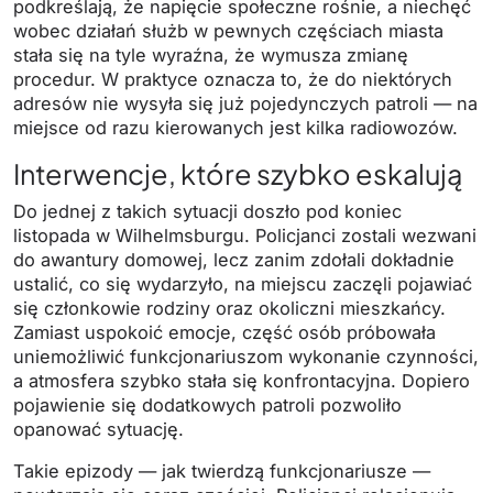
podkreślają, że napięcie społeczne rośnie, a niechęć
wobec działań służb w pewnych częściach miasta
stała się na tyle wyraźna, że wymusza zmianę
procedur. W praktyce oznacza to, że do niektórych
adresów nie wysyła się już pojedynczych patroli — na
miejsce od razu kierowanych jest kilka radiowozów.
Interwencje, które szybko eskalują
Do jednej z takich sytuacji doszło pod koniec
listopada w Wilhelmsburgu. Policjanci zostali wezwani
do awantury domowej, lecz zanim zdołali dokładnie
ustalić, co się wydarzyło, na miejscu zaczęli pojawiać
się członkowie rodziny oraz okoliczni mieszkańcy.
Zamiast uspokoić emocje, część osób próbowała
uniemożliwić funkcjonariuszom wykonanie czynności,
a atmosfera szybko stała się konfrontacyjna. Dopiero
pojawienie się dodatkowych patroli pozwoliło
opanować sytuację.
Takie epizody — jak twierdzą funkcjonariusze —