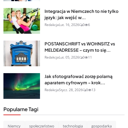
Integracja w Niemczech to nie tylko
język: jak wejść w...
Redakcja
Lut. 16, 2026
0
6
POSTANSCHRIFT vs WOHNSITZ vs
MELDEADRESSE – czym to się...
Redakcja
Lut. 05, 2026
0
11
Jak sfotografować zorzę polarną
aparatem cyfrowym – krok...
Redakcja
Stycz. 28, 2026
0
13
Popularne Tagi
Niemcy
społeczeństwo
technologia
gospodarka