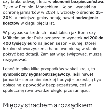
czy braku odwagi, lecz w
ekonomii bezpieczeństwa.
Tylko w Berlinie, Monachium i Kolonii wydatki na
ochronę jarmarków w 2024 r. wzrosły o średnio
25–
30%
, a mniejsze gminy notują nawet
podwojenie
kosztów
w ciągu pięciu lat.
W przypadku średnich miast takich jak Bonn czy
Mülheim an der Ruhr oznacza to wydatek
od 200 do
400 tysięcy euro
na jeden sezon – sumę, której
lokalne stowarzyszenia handlowe nie są w stanie
pokryć bez dotacji. Zamiast więc świętować, muszą
rezygnować.
I choć to tylko kilka przypadków w skali kraju, to
symboliczny sygnał ostrzegawczy
: jeśli nawet
jarmarki – serce niemieckiej tradycji – przestają być
opłacalne z powodów bezpieczeństwa, coś w
społecznej równowadze uległo przesunięciu.
Między strachem a rozsądkiem