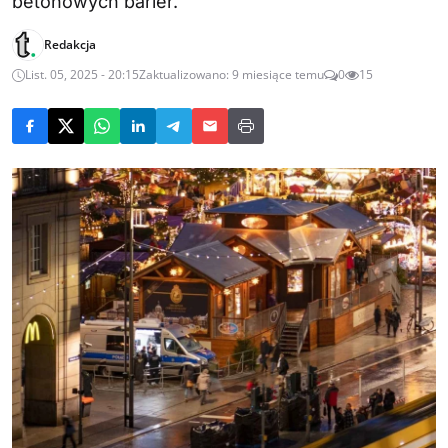
betonowych barier.
Redakcja
List. 05, 2025 - 20:15
Zaktualizowano: 9 miesiące temu
0
15