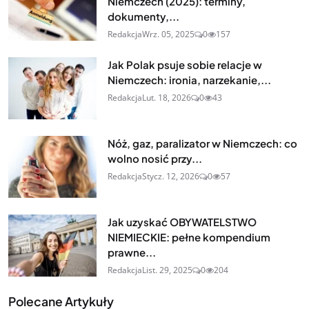
Niemczech (2025): terminy,
dokumenty,...
Redakcja
Wrz. 05, 2025
0
157
Jak Polak psuje sobie relacje w
Niemczech: ironia, narzekanie,...
Redakcja
Lut. 18, 2026
0
43
Nóż, gaz, paralizator w Niemczech: co
wolno nosić przy...
Redakcja
Stycz. 12, 2026
0
57
Jak uzyskać OBYWATELSTWO
NIEMIECKIE: pełne kompendium
prawne...
Redakcja
List. 29, 2025
0
204
Polecane Artykuły