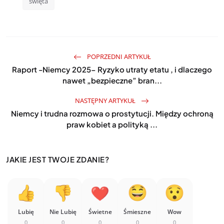
święta
POPRZEDNI ARTYKUŁ
Raport -Niemcy 2025- Ryzyko utraty etatu , i dlaczego
nawet „bezpieczne” bran...
NASTĘPNY ARTYKUŁ
Niemcy i trudna rozmowa o prostytucji. Między ochroną
praw kobiet a polityką ...
JAKIE JEST TWOJE ZDANIE?
Lubię
Nie Lubię
Świetne
Śmieszne
Wow
0
0
0
0
0