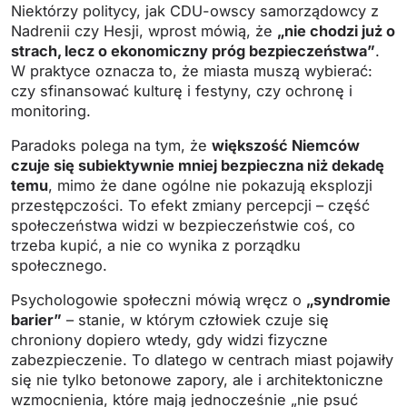
Niektórzy politycy, jak CDU-owscy samorządowcy z
Nadrenii czy Hesji, wprost mówią, że
„nie chodzi już o
strach, lecz o ekonomiczny próg bezpieczeństwa”
.
W praktyce oznacza to, że miasta muszą wybierać:
czy sfinansować kulturę i festyny, czy ochronę i
monitoring.
Paradoks polega na tym, że
większość Niemców
czuje się subiektywnie mniej bezpieczna niż dekadę
temu
, mimo że dane ogólne nie pokazują eksplozji
przestępczości. To efekt zmiany percepcji – część
społeczeństwa widzi w bezpieczeństwie coś, co
trzeba kupić, a nie co wynika z porządku
społecznego.
Psychologowie społeczni mówią wręcz o
„syndromie
barier”
– stanie, w którym człowiek czuje się
chroniony dopiero wtedy, gdy widzi fizyczne
zabezpieczenie. To dlatego w centrach miast pojawiły
się nie tylko betonowe zapory, ale i architektoniczne
wzmocnienia, które mają jednocześnie „nie psuć