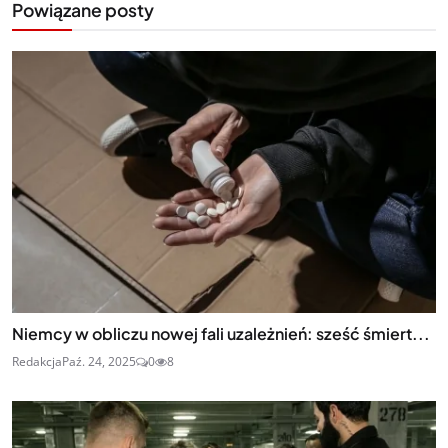
Powiązane posty
Niemcy w obliczu nowej fali uzależnień: sześć śmiert...
Redakcja
Paź. 24, 2025
0
8