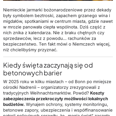
Niemieckie jarmarki bożonarodzeniowe przez dekady
były symbolem beztroski, zapachem grzanego wina i
migdałów, spotkaniami w centrum miasta, gdzie nawet
w mrozie panowała ciepła wspólnota. Dziś część z
nich znika z kalendarza. Nie z braku chętnych czy
sprzedawców, lecz z powodu… rachunków za
bezpieczeństwo. Ten fakt mówi o Niemczech więcej,
niż chcielibyśmy przyznać.
Kiedy święta zaczynają się od
betonowych barier
W 2025 roku w kilku miastach – od Bonn po mniejsze
ośrodki Nadrenii – organizatorzy zrezygnowali z
tradycyjnych Weihnachtsmarktów. Powód?
Koszty
zabezpieczenia przekroczyły możliwości lokalnych
budżetów.
Wynajem ochrony, systemy monitoringu,
betonowe zapory, ubezpieczenia i współfinansowanie
patroli policyjnych sprawiły, że „magia świąt” zaczęła