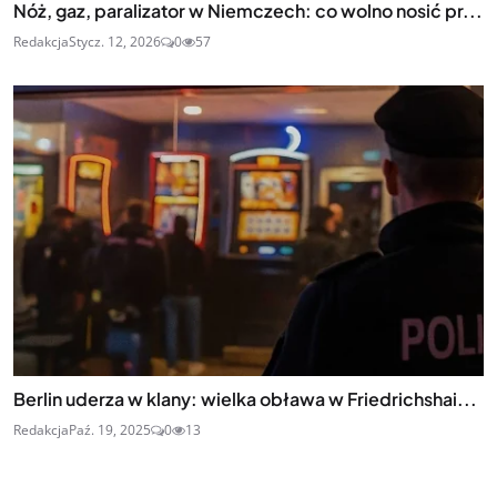
Nóż, gaz, paralizator w Niemczech: co wolno nosić pr...
Redakcja
Stycz. 12, 2026
0
57
Berlin uderza w klany: wielka obława w Friedrichshai...
Redakcja
Paź. 19, 2025
0
13