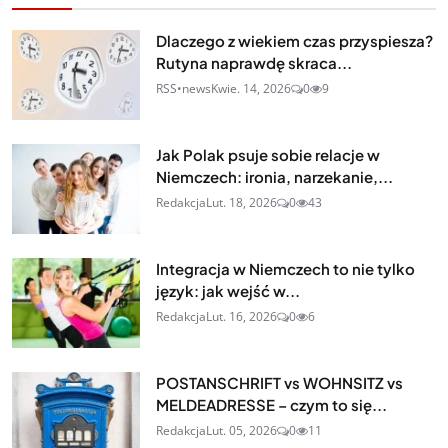
Dlaczego z wiekiem czas przyspiesza?
Rutyna naprawdę skraca...
RSS•news
Kwie. 14, 2026
0
9
Jak Polak psuje sobie relacje w
Niemczech: ironia, narzekanie,...
Redakcja
Lut. 18, 2026
0
43
Integracja w Niemczech to nie tylko
język: jak wejść w...
Redakcja
Lut. 16, 2026
0
6
POSTANSCHRIFT vs WOHNSITZ vs
MELDEADRESSE – czym to się...
Redakcja
Lut. 05, 2026
0
11