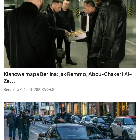
Klanowa mapa Berlina: jak Remmo, Abou-Chaker i Al-
Ze...
Redakcja
Paź. 20, 2025
0
8