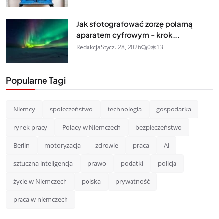
Jak sfotografować zorzę polarną
aparatem cyfrowym – krok...
Redakcja
Stycz. 28, 2026
0
13
Popularne Tagi
Niemcy
społeczeństwo
technologia
gospodarka
rynek pracy
Polacy w Niemczech
bezpieczeństwo
Berlin
motoryzacja
zdrowie
praca
Ai
sztuczna inteligencja
prawo
podatki
policja
życie w Niemczech
polska
prywatność
praca w niemczech