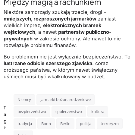
Między magią a rachunkiem
Niektóre samorządy szukają trzeciej drogi –
mniejszych, rozproszonych jarmarków
zamiast
wielkich imprez,
elektronicznych bramek
wejściowych
, a nawet
partnerstw publiczno-
prywatnych
w zakresie ochrony. Ale nawet to nie
rozwiązuje problemu finansów.
Bo problemem nie jest wyłącznie bezpieczeństwo. To
lustrzane odbicie szerszego zjawiska
: coraz
droższego państwa, w którym nawet świąteczny
uśmiech musi być wkalkulowany w budżet.
Niemcy
jarmarki bożonarodzeniowe
T
bezpieczeństwo
społeczeństwo
kultura
a
g
tradycja
Bonn
Berlin
policja
terroryzm
i: