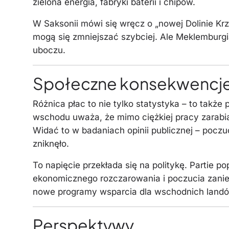
zielona energia, fabryki baterii i chipów.
W Saksonii mówi się wręcz o „nowej Dolinie Krz
mogą się zmniejszać szybciej. Ale Meklemburg
uboczu.
Społeczne konsekwencj
Różnica płac to nie tylko statystyka – to takż
wschodu uważa, że mimo ciężkiej pracy zarabi
Widać to w badaniach opinii publicznej – poczuc
zniknęło.
To napięcie przekłada się na politykę. Partie p
ekonomicznego rozczarowania i poczucia zaniedb
nowe programy wsparcia dla wschodnich landów
Perspektywy