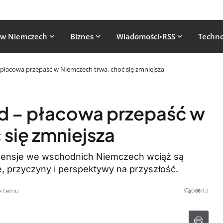
 w Niemczech
Biznes
Wiadomości•RSS
Techno
płacowa przepaść w Niemczech trwa, choć się zmniejsza
d – płacowa przepaść w
się zmniejsza
 pensje we wschodnich Niemczech wciąż są
e, przyczyny i perspektywy na przyszłość.
e temu
0
12