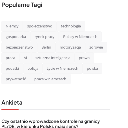
Popularne Tagi
Niemcy
społeczeństwo
technologia
gospodarka
rynek pracy
Polacy w Niemczech
bezpieczeństwo
Berlin
motoryzacja
zdrowie
praca
Ai
sztuczna inteligencja
prawo
podatki
policja
życie w Niemczech
polska
prywatność
praca w niemczech
Ankieta
Czy ostatnio wprowadzone kontrole na granicy
PL/DE, w kierunku Polski, mają sens?