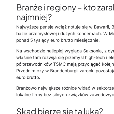
Branże i regiony – kto zara
najmniej?
Najwyższe pensje wciąż notuje się w Bawarii, Ba
bazie przemysłowej i dużych koncernach. W Mo
ponad 5 tysięcy euro brutto miesięcznie.
Na wschodzie najlepiej wygląda Saksonia, z dy
właśnie tam rozwija się przemysł high-tech i el
półprzewodników TSMC mają przyciągać kolejn
Przednim czy w Brandenburgii zarobki pozostają
euro brutto.
Branżowo największe różnice widać w sektorze 
lokalne firmy bez silnych związków zawodowych
Skąd bierze się ta luka?