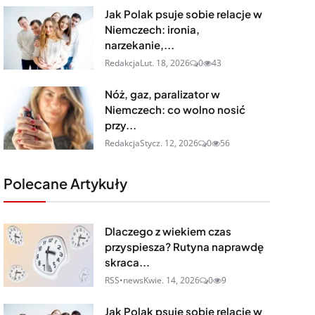
Jak Polak psuje sobie relacje w
Niemczech: ironia,
narzekanie,...
Redakcja
Lut. 18, 2026
0
43
Nóż, gaz, paralizator w
Niemczech: co wolno nosić
przy...
Redakcja
Stycz. 12, 2026
0
56
Polecane Artykuły
Dlaczego z wiekiem czas
przyspiesza? Rutyna naprawdę
skraca...
RSS•news
Kwie. 14, 2026
0
9
Jak Polak psuje sobie relacje w