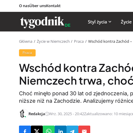
O nas
Über uns
Kontakt
Styl życia
Życie
Główna
Życie w Niemczech
Praca
Wschód kontra Zachód – 
Praca
Wschód kontra Zachó
Niemczech trwa, choć 
Choć minęło ponad 30 lat od zjednoczenia,
niższe niż na Zachodzie. Analizujemy różnic
Redakcja
Wrz. 30, 2025 - 20:42
Zaktualizowano: 10 miesiąc