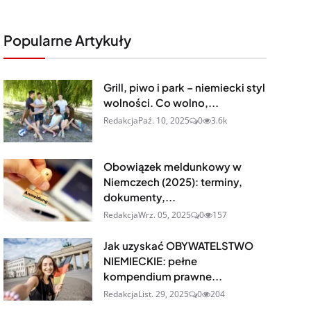
Popularne Artykuły
Grill, piwo i park – niemiecki styl
wolności. Co wolno,...
Redakcja
Paź. 10, 2025
0
3.6k
Obowiązek meldunkowy w
Niemczech (2025): terminy,
dokumenty,...
Redakcja
Wrz. 05, 2025
0
157
Jak uzyskać OBYWATELSTWO
NIEMIECKIE: pełne
kompendium prawne...
Redakcja
List. 29, 2025
0
204