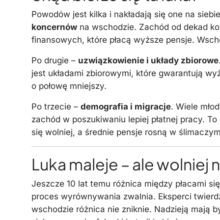
Powodów jest kilka i nakładają się one na siebi
koncernów
na wschodzie. Zachód od dekad ko
finansowych, które płacą wyższe pensje. Wschód
Po drugie –
uzwiązkowienie i układy zbiorowe
jest układami zbiorowymi, które gwarantują wy
o połowę mniejszy.
Po trzecie –
demografia i migracje
. Wiele mło
zachód w poszukiwaniu lepiej płatnej pracy. T
się wolniej, a średnie pensje rosną w ślimaczy
Luka maleje – ale wolniej
Jeszcze 10 lat temu różnica między płacami sięg
proces wyrównywania zwalnia. Eksperci twierdz
wschodzie różnica nie zniknie. Nadzieją mają 