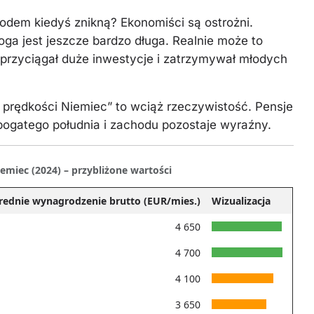
dem kiedyś znikną? Ekonomiści są ostrożni.
a jest jeszcze bardzo długa. Realnie może to
e przyciągał duże inwestycje i zatrzymywał młodych
e prędkości Niemiec” to wciąż rzeczywistość. Pensje
bogatego południa i zachodu pozostaje wyraźny.
miec (2024) – przybliżone wartości
rednie wynagrodzenie brutto (EUR/mies.)
Wizualizacja
4 650
4 700
4 100
3 650