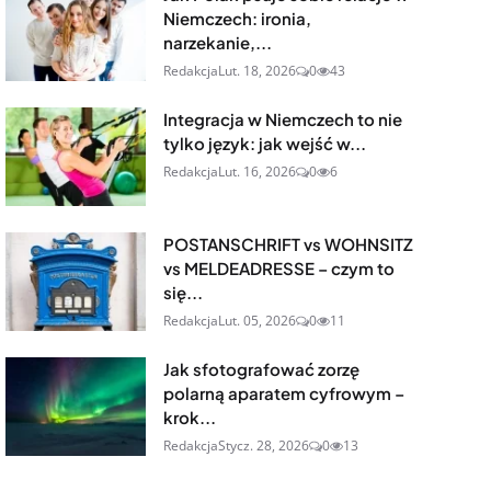
Niemczech: ironia,
narzekanie,...
Redakcja
Lut. 18, 2026
0
43
Integracja w Niemczech to nie
tylko język: jak wejść w...
Redakcja
Lut. 16, 2026
0
6
POSTANSCHRIFT vs WOHNSITZ
vs MELDEADRESSE – czym to
się...
Redakcja
Lut. 05, 2026
0
11
Jak sfotografować zorzę
polarną aparatem cyfrowym –
krok...
Redakcja
Stycz. 28, 2026
0
13