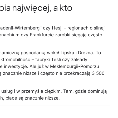
bia najwięcej, a kto
denii-Wirtembergii czy Hesji – regionach o silnej
nachium czy Frankfurcie zarobki sięgają często
namiczną gospodarką wokół Lipska i Drezna. To
ektromobilność – fabryki Tesli czy zakłady
e inwestycje. Ale już w Meklemburgii-Pomorzu
 znacznie niższe i często nie przekraczają 3 500
usług i w przemyśle ciężkim. Tam, gdzie dominują
, płace są znacznie niższe.