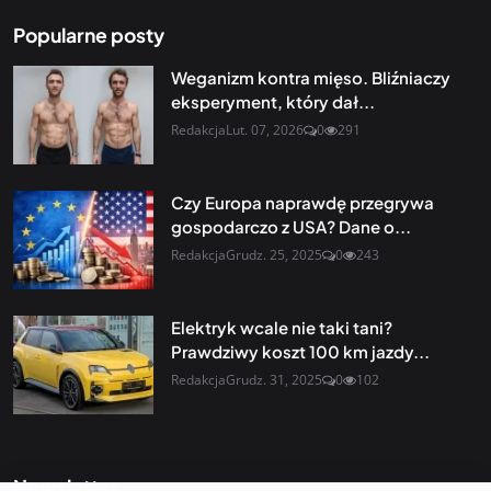
Popularne posty
Weganizm kontra mięso. Bliźniaczy
eksperyment, który dał...
Redakcja
Lut. 07, 2026
0
291
Czy Europa naprawdę przegrywa
gospodarczo z USA? Dane o...
Redakcja
Grudz. 25, 2025
0
243
Elektryk wcale nie taki tani?
Prawdziwy koszt 100 km jazdy...
Redakcja
Grudz. 31, 2025
0
102
Newsletter