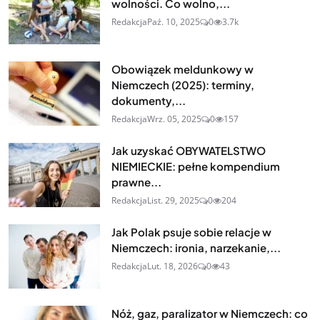
wolności. Co wolno,...
Redakcja
Paź. 10, 2025
0
3.7k
Obowiązek meldunkowy w
Niemczech (2025): terminy,
dokumenty,...
Redakcja
Wrz. 05, 2025
0
157
Jak uzyskać OBYWATELSTWO
NIEMIECKIE: pełne kompendium
prawne...
Redakcja
List. 29, 2025
0
204
Jak Polak psuje sobie relacje w
Niemczech: ironia, narzekanie,...
Redakcja
Lut. 18, 2026
0
43
Nóż, gaz, paralizator w Niemczech: co