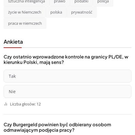
sztuczna inteligencja
prawo
podatki
policja
życie w Niemczech
polska
prywatność
praca w niemczech
Ankieta
Czy ostatnio wprowadzone kontrole na granicy PL/DE, w
kierunku Polski, mają sens?
Tak
Nie
Liczba głosów: 12
Czy Burgergeld powinien być odbierany osobom
odmawiającym podjęcia pracy?