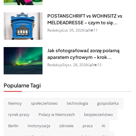
POSTANSCHRIFT vs WOHNSITZ vs
MELDEADRESSE – czym to się...
Redakcja
Lut. 05, 2026
0
11
Jak sfotografować zorzę polarną
aparatem cyfrowym – krok...
Redakcja
Stycz. 28, 2026
0
13
Popularne Tagi
Niemcy
społeczeństwo
technologia
gospodarka
rynek pracy
Polacy w Niemczech
bezpieczeństwo
Berlin
motoryzacja
zdrowie
praca
Ai