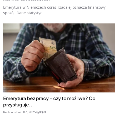
Emerytura w Niemczech coraz rzadziej oznacza finansowy
spokój. Dane statystyc...
Emerytura bez pracy – czy to możliwe? Co
przysługuje...
Redakcja
Paź. 07, 2025
0
9