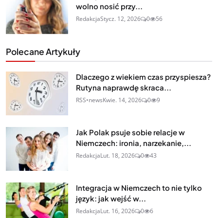
wolno nosić przy...
Redakcja
Stycz. 12, 2026
0
56
Polecane Artykuły
Dlaczego z wiekiem czas przyspiesza?
Rutyna naprawdę skraca...
RSS•news
Kwie. 14, 2026
0
9
Jak Polak psuje sobie relacje w
Niemczech: ironia, narzekanie,...
Redakcja
Lut. 18, 2026
0
43
Integracja w Niemczech to nie tylko
język: jak wejść w...
Redakcja
Lut. 16, 2026
0
6