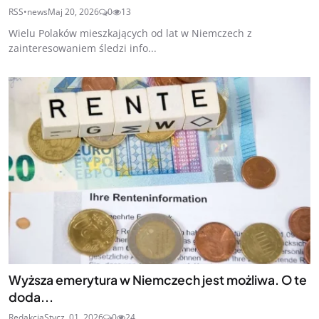
RSS•news
Maj 20, 2026
0
13
Wielu Polaków mieszkających od lat w Niemczech z
zainteresowaniem śledzi info...
Wyższa emerytura w Niemczech jest możliwa. O te
doda...
Redakcja
Stycz. 01, 2026
0
24