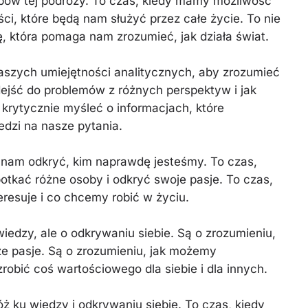
apów tej podróży. To czas, kiedy mamy możliwość
ci, które będą nam służyć przez całe życie. To nie
, która pomaga nam zrozumieć, jak działa świat.
aszych umiejętności analitycznych, aby zrozumieć
ejść do problemów z różnych perspektyw i jak
 krytycznie myśleć o informacjach, które
edzi na nasze pytania.
 nam odkryć, kim naprawdę jesteśmy. To czas,
tkać różne osoby i odkryć swoje pasje. To czas,
resuje i co chcemy robić w życiu.
wiedzy, ale o odkrywaniu siebie. Są o zrozumieniu,
sze pasje. Są o zrozumieniu, jak możemy
robić coś wartościowego dla siebie i dla innych.
 ku wiedzy i odkrywaniu siebie. To czas, kiedy