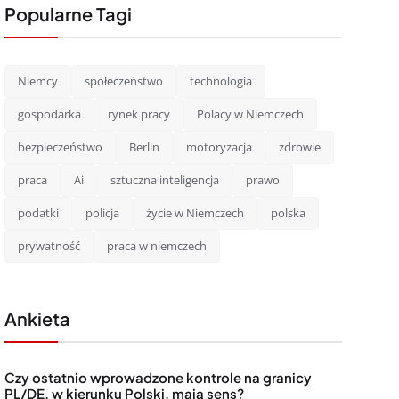
Popularne Tagi
Niemcy
społeczeństwo
technologia
gospodarka
rynek pracy
Polacy w Niemczech
bezpieczeństwo
Berlin
motoryzacja
zdrowie
praca
Ai
sztuczna inteligencja
prawo
podatki
policja
życie w Niemczech
polska
prywatność
praca w niemczech
Ankieta
Czy ostatnio wprowadzone kontrole na granicy
PL/DE, w kierunku Polski, mają sens?