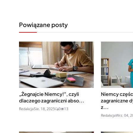
Powiązane posty
„Żegnajcie Niemcy!”, czyli
Niemcy części
dlaczego zagraniczni abso...
zagraniczne d
z...
Redakcja
Sie. 18, 2025
0
13
Redakcja
Wrz. 04, 