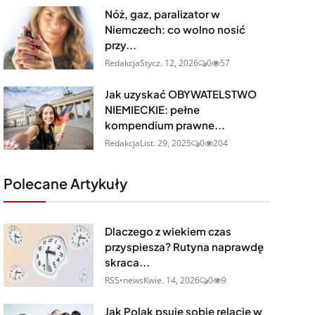
Nóż, gaz, paralizator w
Niemczech: co wolno nosić
przy...
Redakcja
Stycz. 12, 2026
0
57
Jak uzyskać OBYWATELSTWO
NIEMIECKIE: pełne
kompendium prawne...
Redakcja
List. 29, 2025
0
204
Polecane Artykuły
Dlaczego z wiekiem czas
przyspiesza? Rutyna naprawdę
skraca...
RSS•news
Kwie. 14, 2026
0
9
Jak Polak psuje sobie relacje w