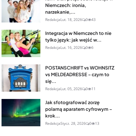
Niemczech: ironia,
narzekanie,...
Redakcja
Lut. 18, 2026
0
43
Integracja w Niemczech to nie
tylko język: jak wejść w...
Redakcja
Lut. 16, 2026
0
6
POSTANSCHRIFT vs WOHNSITZ
vs MELDEADRESSE – czym to
się...
Redakcja
Lut. 05, 2026
0
11
Jak sfotografować zorzę
polarną aparatem cyfrowym –
krok...
Redakcja
Stycz. 28, 2026
0
13