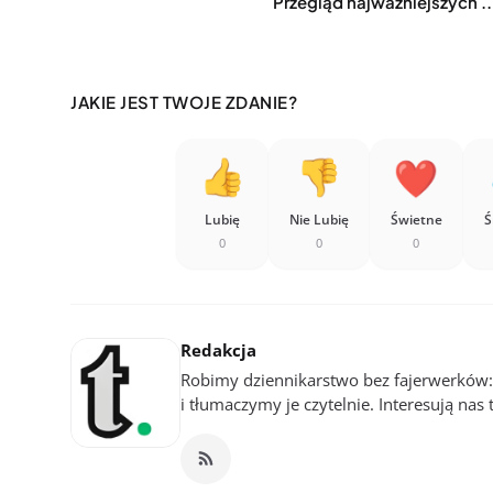
Przegląd najważniejszych ..
JAKIE JEST TWOJE ZDANIE?
Lubię
Nie Lubię
Świetne
Ś
0
0
0
Redakcja
Robimy dziennikarstwo bez fajerwerków
i tłumaczymy je czytelnie. Interesują nas 