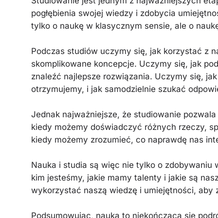
Studiowanie jest jednym z najważniejszych et
pogłębienia swojej wiedzy i zdobycia umiejętnoś
tylko o naukę w klasycznym sensie, ale o naukę
Podczas studiów uczymy się, jak korzystać z n
skomplikowane koncepcje. Uczymy się, jak pod
znaleźć najlepsze rozwiązania. Uczymy się, jak
otrzymujemy, i jak samodzielnie szukać odpowi
Jednak najważniejsze, że studiowanie pozwala
kiedy możemy doświadczyć różnych rzeczy, spo
kiedy możemy zrozumieć, co naprawdę nas inte
Nauka i studia są więc nie tylko o zdobywaniu 
kim jesteśmy, jakie mamy talenty i jakie są na
wykorzystać naszą wiedzę i umiejętności, aby z
Podsumowując, nauka to niekończąca się podróż