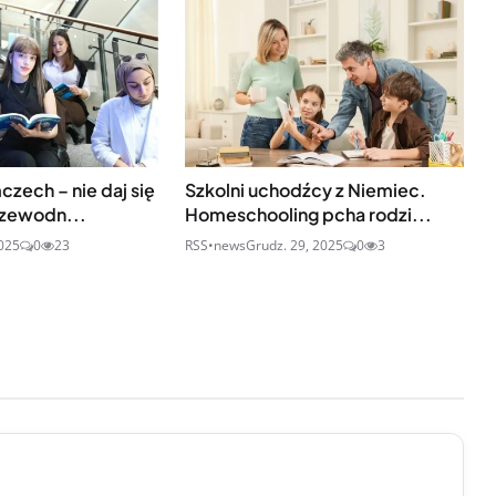
czech – nie daj się
Szkolni uchodźcy z Niemiec.
rzewodn...
Homeschooling pcha rodzi...
2025
0
23
RSS•news
Grudz. 29, 2025
0
3