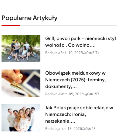
Popularne Artykuły
Grill, piwo i park – niemiecki styl
wolności. Co wolno,...
Redakcja
Paź. 10, 2025
0
3.7k
Obowiązek meldunkowy w
Niemczech (2025): terminy,
dokumenty,...
Redakcja
Wrz. 05, 2025
0
157
Jak Polak psuje sobie relacje w
Niemczech: ironia,
narzekanie,...
Redakcja
Lut. 18, 2026
0
43