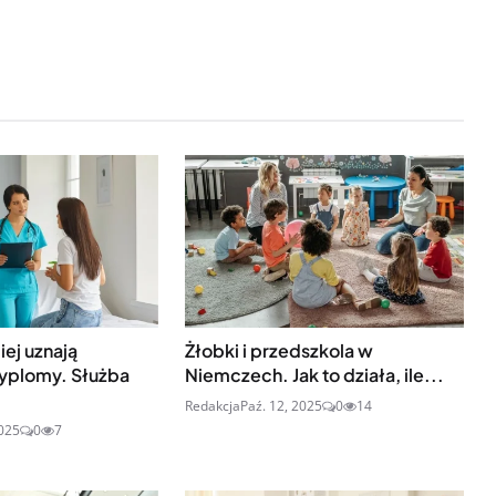
ej uznają
Żłobki i przedszkola w
yplomy. Służba
Niemczech. Jak to działa, ile...
Redakcja
Paź. 12, 2025
0
14
2025
0
7