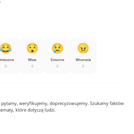
.
mieszne
Wow
Smutne
Wnerwia
0
0
0
0
: pytamy, weryfikujemy, doprecyzowujemy. Szukamy faktów
tematy, które dotyczą ludzi.