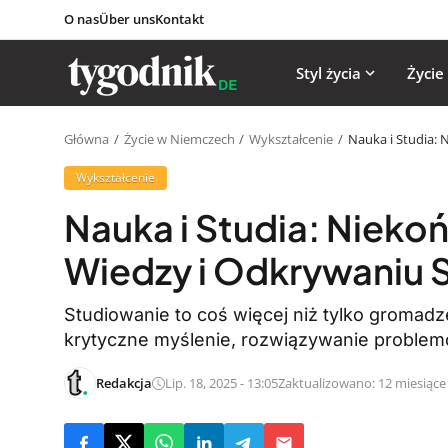
O nas
Über uns
Kontakt
Styl życia
Życie
Główna
Życie w Niemczech
Wykształcenie
Nauka i Studia: 
Wykształcenie
Nauka i Studia: Nieko
Wiedzy i Odkrywaniu S
Studiowanie to coś więcej niż tylko gromadze
krytyczne myślenie, rozwiązywanie problemó
Redakcja
Lip. 18, 2025 - 13:05
Zaktualizowano: 12 miesiąc