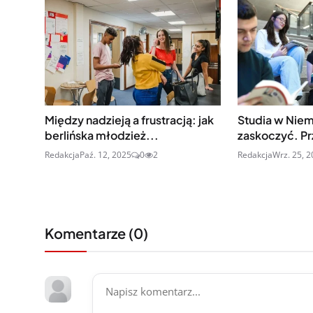
Między nadzieją a frustracją: jak
Studia w Niem
berlińska młodzież...
zaskoczyć. P
Redakcja
Paź. 12, 2025
0
2
Redakcja
Wrz. 25, 
Komentarze (
0
)