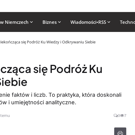
 w Niemczech
Biznes
Wiadomości•RSS
Techno
Niekończąca się Podróż Ku Wiedzy i Odkrywaniu Siebie
ńcząca się Podróż Ku
iebie
nie faktów i liczb. To praktyka, która doskonali
w i umiejętności analityczne.
e temu
0
7