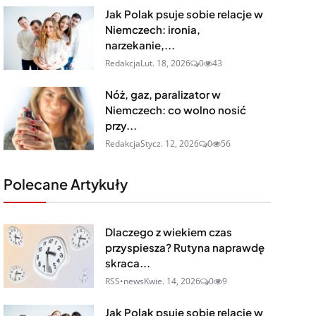
Jak Polak psuje sobie relacje w
Niemczech: ironia,
narzekanie,...
Redakcja
Lut. 18, 2026
0
43
Nóż, gaz, paralizator w
Niemczech: co wolno nosić
przy...
Redakcja
Stycz. 12, 2026
0
56
Polecane Artykuły
Dlaczego z wiekiem czas
przyspiesza? Rutyna naprawdę
skraca...
RSS•news
Kwie. 14, 2026
0
9
Jak Polak psuje sobie relacje w