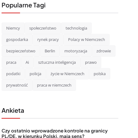
Popularne Tagi
Niemcy
społeczeństwo
technologia
gospodarka
rynek pracy
Polacy w Niemczech
bezpieczeństwo
Berlin
motoryzacja
zdrowie
praca
Ai
sztuczna inteligencja
prawo
podatki
policja
życie w Niemczech
polska
prywatność
praca w niemczech
Ankieta
Czy ostatnio wprowadzone kontrole na granicy
PL/DE, w kierunku Polski, mają sens?