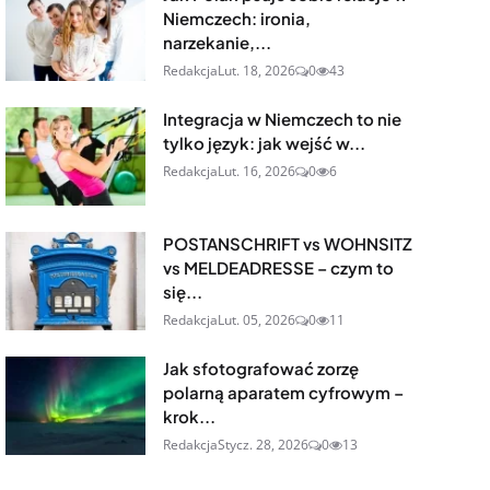
Niemczech: ironia,
narzekanie,...
Redakcja
Lut. 18, 2026
0
43
Integracja w Niemczech to nie
tylko język: jak wejść w...
Redakcja
Lut. 16, 2026
0
6
POSTANSCHRIFT vs WOHNSITZ
vs MELDEADRESSE – czym to
się...
Redakcja
Lut. 05, 2026
0
11
Jak sfotografować zorzę
polarną aparatem cyfrowym –
krok...
Redakcja
Stycz. 28, 2026
0
13