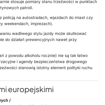
larnie stosuje pomiary stanu trzeźwości w punktach
tynowych patroli.
z policją na autostradach, wjazdach do miast czy
zy weekendach, imprezach).
waniu wadliwego stylu jazdy może skutkować
ole do działań prewencyjnych nawet przy
ań z powodu alkoholu rocznie) nie są tak łatwo
oryzacyjne i agendy bezpieczeństwa drogowego
rzeźwości stanowią istotny element polityki ruchu
mi europejskimi
wych /