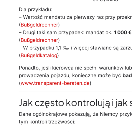
Dla przykładu:
– Wartość mandatu za pierwszy raz przy prze
(
Bußgeldrechner
)
– Drugi taki sam przypadek: mandat ok.
1 000 €
(
Bußgeldrechner
)
– W przypadku 1,1 ‰ i więcej stawiane są zarz
(
Bußgeldkatalog
)
Ponadto, jeśli kierowca nie spełni warunków l
prowadzenia pojazdu, konieczne może być
bad
(
www.transparent-beraten.de
)
Jak często kontrolują i jak
Dane ogólnokrajowe pokazują, że Niemcy przyk
tym kontroli trzeźwości: