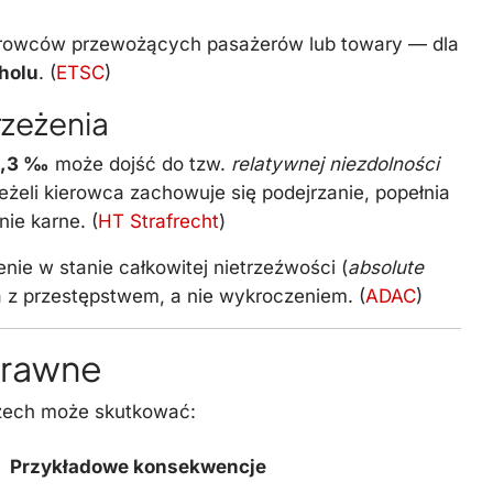
rowców przewożących pasażerów lub towary — dla
oholu
. (
ETSC
)
rzeżenia
0,3 ‰
może dojść do tzw.
relatywnej niezdolności
jeżeli kierowca zachowuje się podejrzanie, popełnia
ie karne. (
HT Strafrecht
)
ie w stanie całkowitej nietrzeźwości (
absolute
 z przestępstwem, a nie wykroczeniem. (
ADAC
)
prawne
czech może skutkować:
Przykładowe konsekwencje