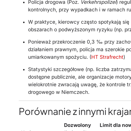
Policja drogowa (Poz.
Verkehrspolizei
) regu
kontrolnych, przy wypadkach i w ramach ru
W praktyce, kierowcy często spotykają się 
obszarach o podwyższonym ryzyku (np. pr
Ponieważ przekroczenie 0,3 ‰ przy zacho
działaniem prawnym, policja ma szerokie p
umiarkowanym spożyciu. (
HT Strafrecht
)
Statystyki szczegółowe (np. liczba zatrzym
dostępne publicznie, ale organizacje mot
wielokrotnie zwracają uwagę, że kontrole t
drogowego w Niemczech.
Porównanie z innymi kraja
Dozwolony
Limit dla no