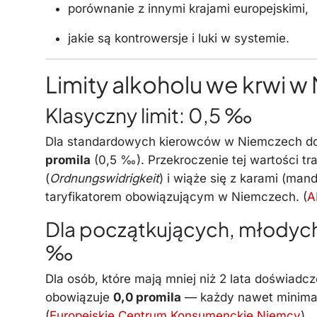
porównanie z innymi krajami europejskimi,
jakie są kontrowersje i luki w systemie.
Limity alkoholu we krwi 
Klasyczny limit: 0,5 ‰
Dla standardowych kierowców w Niemczech dop
promila
(0,5 ‰). Przekroczenie tej wartości t
(
Ordnungswidrigkeit
) i wiąże się z karami (man
taryfikatorem obowiązującym w Niemczech. (
A
Dla początkujących, młodyc
‰
Dla osób, które mają mniej niż 2 lata doświadcz
obowiązuje
0,0 promila
— każdy nawet minimal
(
Europejskie Centrum Konsumenckie Niemcy
)