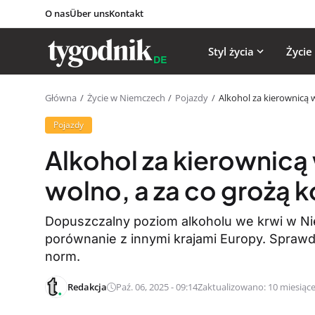
O nas
Über uns
Kontakt
Styl życia
Życie
Główna
Życie w Niemczech
Pojazdy
Alkohol za kierownicą
Pojazdy
Alkohol za kierownic
wolno, a za co grożą
Dopuszczalny poziom alkoholu we krwi w Niemc
porównanie z innymi krajami Europy. Sprawdź
norm.
Redakcja
Paź. 06, 2025 - 09:14
Zaktualizowano: 10 miesiąc