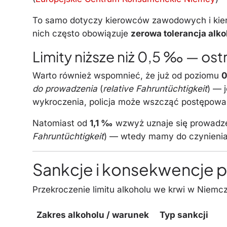
To samo dotyczy kierowców zawodowych i kie
nich często obowiązuje
zerowa tolerancja alk
Limity niższe niż 0,5 ‰ — ost
Warto również wspomnieć, że już od poziomu
do prowadzenia
(
relative Fahruntüchtigkeit
) — 
wykroczenia, policja może wszcząć postępowan
Natomiast od
1,1 ‰
wzwyż uznaje się prowadzen
Fahruntüchtigkeit
) — wtedy mamy do czynienia
Sankcje i konsekwencje 
Przekroczenie limitu alkoholu we krwi w Niem
Zakres alkoholu / warunek
Typ sankcji