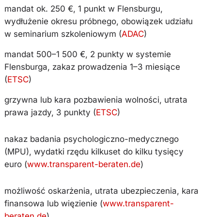
mandat ok. 250 €, 1 punkt w Flensburgu,
wydłużenie okresu próbnego, obowiązek udziału
w seminarium szkoleniowym (
ADAC
)
mandat 500–1 500 €, 2 punkty w systemie
Flensburga, zakaz prowadzenia 1–3 miesiące
(
ETSC
)
grzywna lub kara pozbawienia wolności, utrata
prawa jazdy, 3 punkty (
ETSC
)
nakaz badania psychologiczno-medycznego
(MPU), wydatki rzędu kilkuset do kilku tysięcy
euro (
www.transparent-beraten.de
)
możliwość oskarżenia, utrata ubezpieczenia, kara
finansowa lub więzienie (
www.transparent-
beraten.de
)