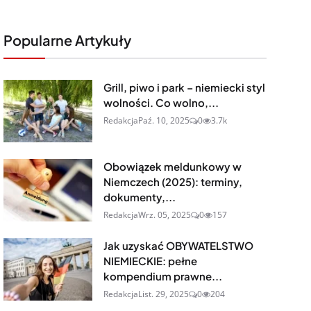
Popularne Artykuły
Grill, piwo i park – niemiecki styl
wolności. Co wolno,...
Redakcja
Paź. 10, 2025
0
3.7k
Obowiązek meldunkowy w
Niemczech (2025): terminy,
dokumenty,...
Redakcja
Wrz. 05, 2025
0
157
Jak uzyskać OBYWATELSTWO
NIEMIECKIE: pełne
kompendium prawne...
Redakcja
List. 29, 2025
0
204