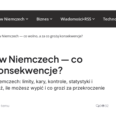
 w Niemczech
Biznes
Wiadomości•RSS
Techno
 w Niemczech — co wolno, a za co grożą konsekwencje?
ą w Niemczech — co
 konsekwencje?
zech: limity, kary, kontrole, statystyki i
, ile możesz wypić i co grozi za przekroczenie
e temu
0
32