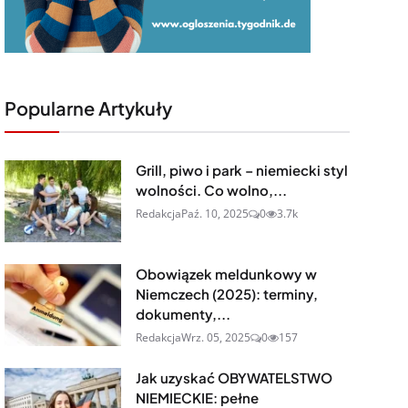
Popularne Artykuły
Grill, piwo i park – niemiecki styl
wolności. Co wolno,...
Redakcja
Paź. 10, 2025
0
3.7k
Obowiązek meldunkowy w
Niemczech (2025): terminy,
dokumenty,...
Redakcja
Wrz. 05, 2025
0
157
Jak uzyskać OBYWATELSTWO
NIEMIECKIE: pełne