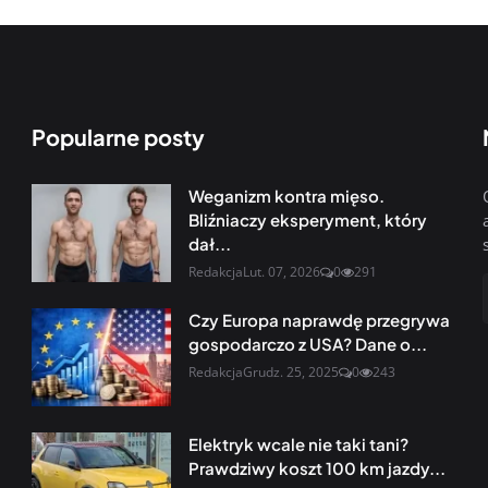
Popularne posty
Weganizm kontra mięso.
Bliźniaczy eksperyment, który
dał...
Redakcja
Lut. 07, 2026
0
291
Czy Europa naprawdę przegrywa
gospodarczo z USA? Dane o...
Redakcja
Grudz. 25, 2025
0
243
Elektryk wcale nie taki tani?
Prawdziwy koszt 100 km jazdy...