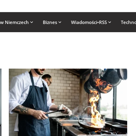
 w Niemczech
Biznes
Wiadomości•RSS
Techno