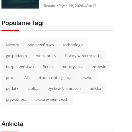
Redakcja
Stycz. 28, 2026
0
13
Popularne Tagi
Niemcy
społeczeństwo
technologia
gospodarka
rynek pracy
Polacy w Niemczech
bezpieczeństwo
Berlin
motoryzacja
zdrowie
praca
Ai
sztuczna inteligencja
prawo
podatki
policja
życie w Niemczech
polska
prywatność
praca w niemczech
Ankieta