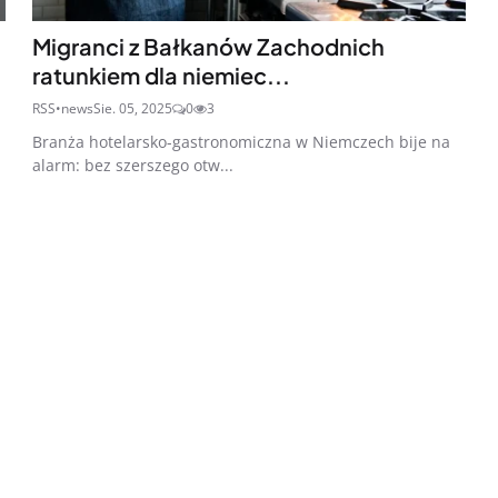
Migranci z Bałkanów Zachodnich
ratunkiem dla niemiec...
RSS•news
Sie. 05, 2025
0
3
Branża hotelarsko-gastronomiczna w Niemczech bije na
alarm: bez szerszego otw...