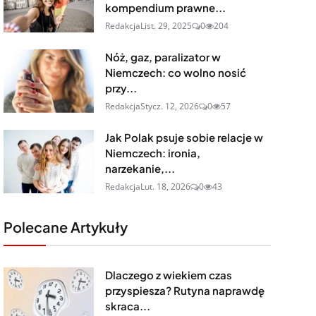
kompendium prawne...
Redakcja
List. 29, 2025
0
204
Nóż, gaz, paralizator w
Niemczech: co wolno nosić
przy...
Redakcja
Stycz. 12, 2026
0
57
Jak Polak psuje sobie relacje w
Niemczech: ironia,
narzekanie,...
Redakcja
Lut. 18, 2026
0
43
Polecane Artykuły
Dlaczego z wiekiem czas
przyspiesza? Rutyna naprawdę
skraca...