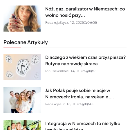
Nóż, gaz, paralizator w Niemczech: co
wolno nosić przy...
Redakcja
Stycz. 12, 2026
0
56
Polecane Artykuły
Dlaczego z wiekiem czas przyspiesza?
Rutyna naprawdę skraca...
RSS•news
Kwie. 14, 2026
0
9
Jak Polak psuje sobie relacje w
Niemczech: ironia, narzekanie,...
Redakcja
Lut. 18, 2026
0
43
Integracja w Niemczech to nie tylko
język: jak wejść w...