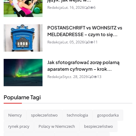
Redakcja
Lut. 16, 2026
0
6
POSTANSCHRIFT vs WOHNSITZ vs
MELDEADRESSE – czym to się...
Redakcja
Lut. 05, 2026
0
11
Jak sfotografować zorzę polarną
aparatem cyfrowym – krok...
Redakcja
Stycz. 28, 2026
0
13
Popularne Tagi
Niemcy
społeczeństwo
technologia
gospodarka
rynek pracy
Polacy w Niemczech
bezpieczeństwo