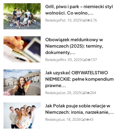
Grill, piwo i park – niemiecki styl
wolności. Co wolno,...
Redakcja
Paź. 10, 2025
0
3.7k
Obowiązek meldunkowy w
Niemczech (2025): terminy,
dokumenty,...
Redakcja
Wrz. 05, 2025
0
157
Jak uzyskać OBYWATELSTWO
NIEMIECKIE: pełne kompendium
prawne...
Redakcja
List. 29, 2025
0
204
Jak Polak psuje sobie relacje w
Niemczech: ironia, narzekanie,...
Redakcja
Lut. 18, 2026
0
43