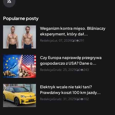
Popularne posty
Weganizm kontra mięso. Bliźniaczy
eksperyment, który dał...
Redakcja
Lut. 07, 2026
0
291
Czy Europa naprawdę przegrywa
gospodarczo z USA? Dane o...
Redakcja
Grudz. 25, 2025
0
243
Elektryk wcale nie taki tani?
Prawdziwy koszt 100 km jazdy...
Redakcja
Grudz. 31, 2025
0
102