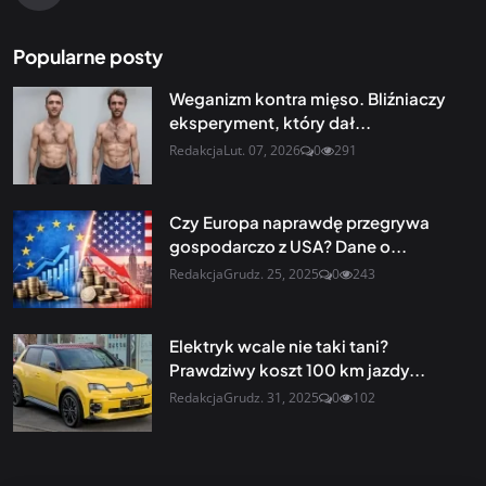
Popularne posty
Weganizm kontra mięso. Bliźniaczy
eksperyment, który dał...
Redakcja
Lut. 07, 2026
0
291
Czy Europa naprawdę przegrywa
gospodarczo z USA? Dane o...
Redakcja
Grudz. 25, 2025
0
243
Elektryk wcale nie taki tani?
Prawdziwy koszt 100 km jazdy...
Redakcja
Grudz. 31, 2025
0
102