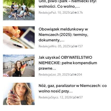
Grill, piwo i park – niemiecki styl
wolności. Co wolno,...
Redakcja
Paź. 10, 2025
0
3.7k
Obowiązek meldunkowy w
Niemczech (2025): terminy,
dokumenty,...
Redakcja
Wrz. 05, 2025
0
157
Jak uzyskać OBYWATELSTWO
NIEMIECKIE: pełne kompendium
prawne...
Redakcja
List. 29, 2025
0
204
Nóż, gaz, paralizator w Niemczech: co
wolno nosić przy...
Redakcja
Stycz. 12, 2026
0
57