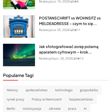
Redakcja
Lut. 16, 2026
0
6
POSTANSCHRIFT vs WOHNSITZ vs
MELDEADRESSE – czym to się...
Redakcja
Lut. 05, 2026
0
11
Jak sfotografować zorzę polarną
aparatem cyfrowym – krok...
Redakcja
Stycz. 28, 2026
0
13
Popularne Tagi
Niemcy
społeczeństwo
technologia
gospodarka
rynek pracy
Polacy w Niemczech
bezpieczeństwo
Berlin
motoryzacja
zdrowie
praca
Ai