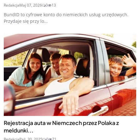
Redakcja
Maj 07, 2026
0
13
BundID to cyfrowe konto do niemieckich usług urzędowych.
Przydaje się przy lo...
Rejestracja auta w Niemczech przez Polaka z
meldunki...
Redakcja
Paź. 30, 2025
0
71