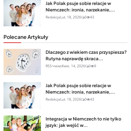
Jak Polak psuje sobie relacje w
Niemczech: ironia, narzekanie,...
Redakcja
Lut. 18, 2026
0
43
Polecane Artykuły
Dlaczego z wiekiem czas przyspiesza?
Rutyna naprawdę skraca...
RSS•news
Kwie. 14, 2026
0
9
Jak Polak psuje sobie relacje w
Niemczech: ironia, narzekanie,...
Redakcja
Lut. 18, 2026
0
43
Integracja w Niemczech to nie tylko
język: jak wejść w...