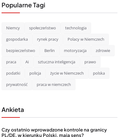
Popularne Tagi
Niemcy
społeczeństwo
technologia
gospodarka
rynek pracy
Polacy w Niemczech
bezpieczeństwo
Berlin
motoryzacja
zdrowie
praca
Ai
sztuczna inteligencja
prawo
podatki
policja
życie w Niemczech
polska
prywatność
praca w niemczech
Ankieta
Czy ostatnio wprowadzone kontrole na granicy
PL/DE, w kierunku Polski, mają sens?