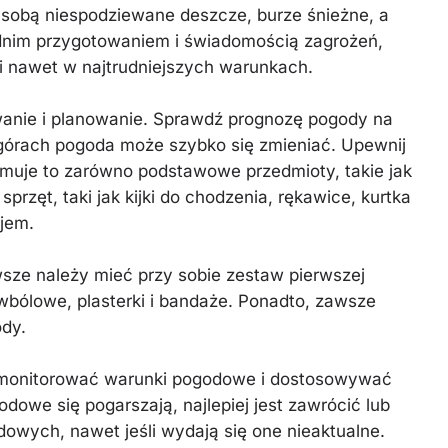
 sobą niespodziewane deszcze, burze śnieżne, a
dnim przygotowaniem i świadomością zagrożeń,
i nawet w najtrudniejszych warunkach.
wanie i planowanie. Sprawdź prognozę pogody na
 górach pogoda może szybko się zmieniać. Upewnij
ejmuje to zarówno podstawowe przedmioty, takie jak
przęt, taki jak kijki do chodzenia, rękawice, kurtka
jem.
e należy mieć przy sobie zestaw pierwszej
iwbólowe, plasterki i bandaże. Ponadto, zawsze
ody.
e monitorować warunki pogodowe i dostosowywać
dowe się pogarszają, najlepiej jest zawrócić lub
dowych, nawet jeśli wydają się one nieaktualne.