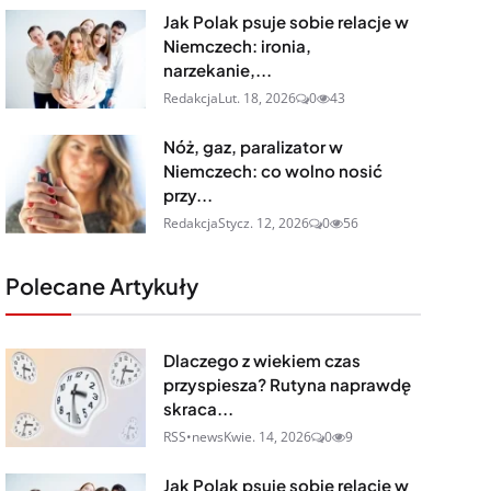
Jak Polak psuje sobie relacje w
Niemczech: ironia,
narzekanie,...
Redakcja
Lut. 18, 2026
0
43
Nóż, gaz, paralizator w
Niemczech: co wolno nosić
przy...
Redakcja
Stycz. 12, 2026
0
56
Polecane Artykuły
Dlaczego z wiekiem czas
przyspiesza? Rutyna naprawdę
skraca...
RSS•news
Kwie. 14, 2026
0
9
Jak Polak psuje sobie relacje w