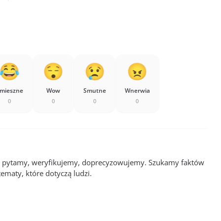
mieszne
Wow
Smutne
Wnerwia
0
0
0
0
: pytamy, weryfikujemy, doprecyzowujemy. Szukamy faktów
tematy, które dotyczą ludzi.