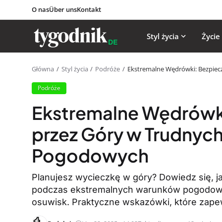
O nas
Über uns
Kontakt
Styl życia
Życie
Główna
Styl życia
Podróże
Ekstremalne Wędrówki: Bezpie
Podróże
Ekstremalne Wędrówk
przez Góry w Trudnyc
Pogodowych
Planujesz wycieczkę w góry? Dowiedz się, j
podczas ekstremalnych warunków pogodowyc
osuwisk. Praktyczne wskazówki, które zape