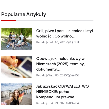
Popularne Artykuły
Grill, piwo i park – niemiecki styl
wolności. Co wolno,...
Redakcja
Paź. 10, 2025
0
3.7k
Obowiązek meldunkowy w
Niemczech (2025): terminy,
dokumenty,...
Redakcja
Wrz. 05, 2025
0
157
Jak uzyskać OBYWATELSTWO
NIEMIECKIE: pełne
kompendium prawne...
Redakcja
List. 29, 2025
0
204