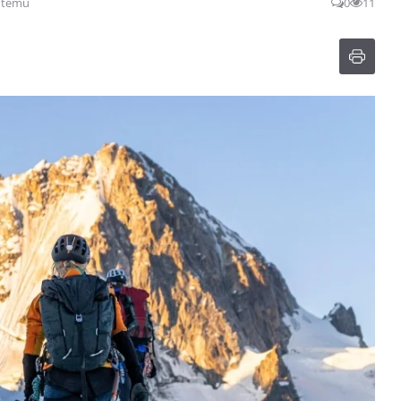
e temu
0
11