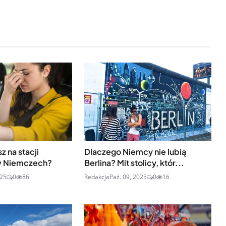
sz na stacji
Dlaczego Niemcy nie lubią
w Niemczech?
Berlina? Mit stolicy, któr...
025
0
86
Redakcja
Paź. 09, 2025
0
16