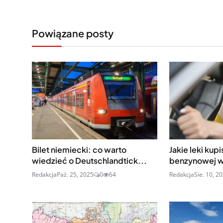
Powiązane posty
Bilet niemiecki: co warto
Jakie leki kupi
wiedzieć o Deutschlandtick...
benzynowej 
Redakcja
Paź. 25, 2025
0
64
Redakcja
Sie. 10, 2