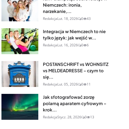
Niemczech: ironia,
narzekanie,...
Redakcja
Lut. 18, 2026
0
43
Integracja w Niemczech to nie
tylko język: jak wejść w...
Redakcja
Lut. 16, 2026
0
6
POSTANSCHRIFT vs WOHNSITZ
vs MELDEADRESSE – czym to
się...
Redakcja
Lut. 05, 2026
0
11
Jak sfotografować zorzę
polarną aparatem cyfrowym –
krok...
Redakcja
Stycz. 28, 2026
0
13