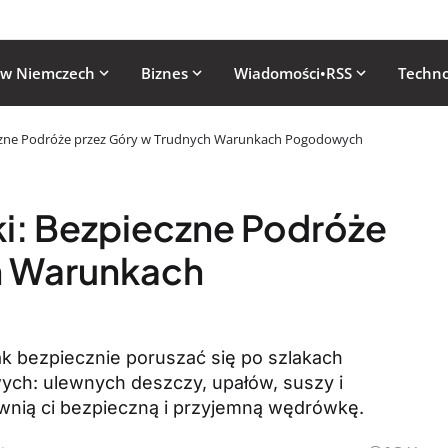
 w Niemczech
Biznes
Wiadomości•RSS
Techno
czne Podróże przez Góry w Trudnych Warunkach Pogodowych
i: Bezpieczne Podróże
h Warunkach
ak bezpiecznie poruszać się po szlakach
h: ulewnych deszczy, upałów, suszy i
wnią ci bezpieczną i przyjemną wędrówkę.