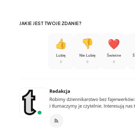
JAKIE JEST TWOJE ZDANIE?
Lubię
Nie Lubię
Świetne
Ś
0
0
0
Redakcja
Robimy dziennikarstwo bez fajerwerków
i tłumaczymy je czytelnie. Interesują nas 