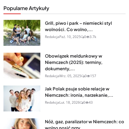
Popularne Artykuły
Grill, piwo i park – niemiecki styl
wolności. Co wolno,...
Redakcja
Paź. 10, 2025
0
3.7k
Obowiązek meldunkowy w
Niemczech (2025): terminy,
dokumenty,...
Redakcja
Wrz. 05, 2025
0
157
Jak Polak psuje sobie relacje w
Niemczech: ironia, narzekanie,...
Redakcja
Lut. 18, 2026
0
43
Nóż, gaz, paralizator w Niemczech: co
wolno nosić przy...