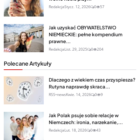
Redakcja
Stycz. 12, 2026
0
57
Jak uzyskać OBYWATELSTWO
NIEMIECKIE: pełne kompendium
prawne...
Redakcja
List. 29, 2025
0
204
Polecane Artykuły
Dlaczego z wiekiem czas przyspiesza?
Rutyna naprawdę skraca...
RSS•news
Kwie. 14, 2026
0
9
Jak Polak psuje sobie relacje w
Niemczech: ironia, narzekanie,...
Redakcja
Lut. 18, 2026
0
43