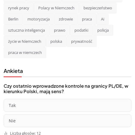
rynek pracy
Polacy w Niemczech
bezpieczeństwo
Berlin
motoryzacja
zdrowie
praca
Ai
sztuczna inteligencja
prawo
podatki
policja
życie w Niemczech
polska
prywatność
praca w niemczech
Ankieta
Czy ostatnio wprowadzone kontrole na granicy PL/DE, w
kierunku Polski, mają sens?
Tak
Nie
Liczba głosów: 12