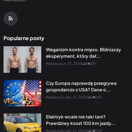
Popularne posty
Weganizm kontra mięso. Bliźniaczy
eksperyment, który dał...
Redakcja
Lut. 07, 2026
0
291
Czy Europa naprawdę przegrywa
gospodarczo z USA? Dane o...
Redakcja
Grudz. 25, 2025
0
243
Elektryk wcale nie taki tani?
Prawdziwy koszt 100 km jazdy...
Redakcja
Grudz. 31, 2025
0
102