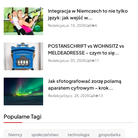
Integracja w Niemczech to nie tylko
język: jak wejść w...
Redakcja
Lut. 16, 2026
0
6
POSTANSCHRIFT vs WOHNSITZ vs
MELDEADRESSE – czym to się...
Redakcja
Lut. 05, 2026
0
11
Jak sfotografować zorzę polarną
aparatem cyfrowym – krok...
Redakcja
Stycz. 28, 2026
0
13
Popularne Tagi
Niemcy
społeczeństwo
technologia
gospodarka