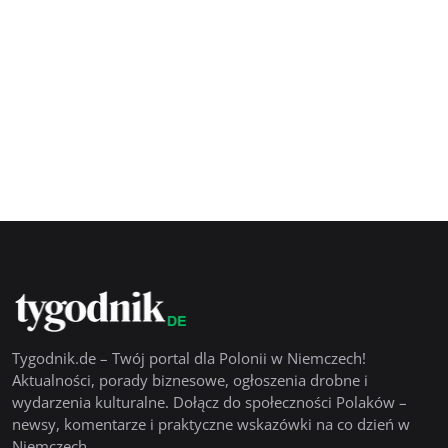
Tygodnik.de – Twój portal dla Polonii w Niemczech!
Aktualności, porady biznesowe, ogłoszenia drobne i
wydarzenia kulturalne. Dołącz do społeczności Polaków –
newsy, komentarze i praktyczne wskazówki na co dzień w
Niemczech.