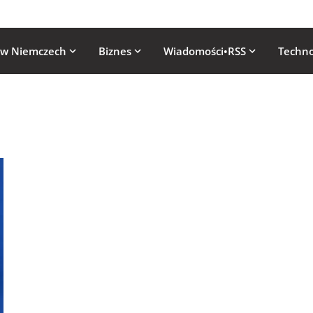
 w Niemczech
Biznes
Wiadomości•RSS
Techno