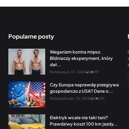
Popularne posty
Weganizm kontra mięso.
Bliźniaczy eksperyment, który
dał...
Redakcja
Lut. 07, 2026
0
291
Czy Europa naprawdę przegrywa
gospodarczo z USA? Dane o...
Redakcja
Grudz. 25, 2025
0
243
Elektryk wcale nie taki tani?
Prawdziwy koszt 100 km jazdy...