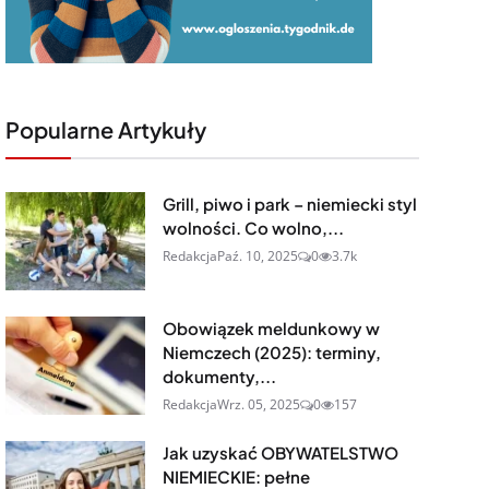
Popularne Artykuły
Grill, piwo i park – niemiecki styl
wolności. Co wolno,...
Redakcja
Paź. 10, 2025
0
3.7k
Obowiązek meldunkowy w
Niemczech (2025): terminy,
dokumenty,...
Redakcja
Wrz. 05, 2025
0
157
Jak uzyskać OBYWATELSTWO
NIEMIECKIE: pełne