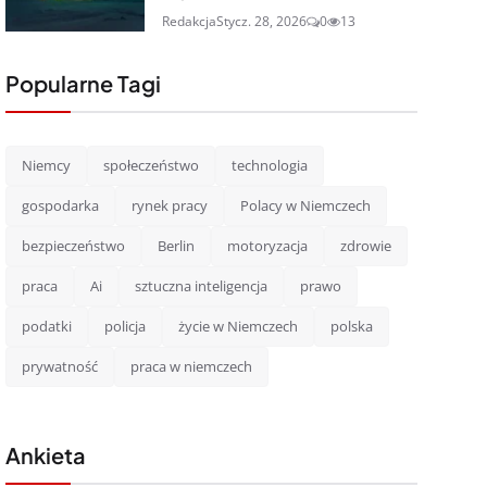
Redakcja
Stycz. 28, 2026
0
13
Popularne Tagi
Niemcy
społeczeństwo
technologia
gospodarka
rynek pracy
Polacy w Niemczech
bezpieczeństwo
Berlin
motoryzacja
zdrowie
praca
Ai
sztuczna inteligencja
prawo
podatki
policja
życie w Niemczech
polska
prywatność
praca w niemczech
Ankieta