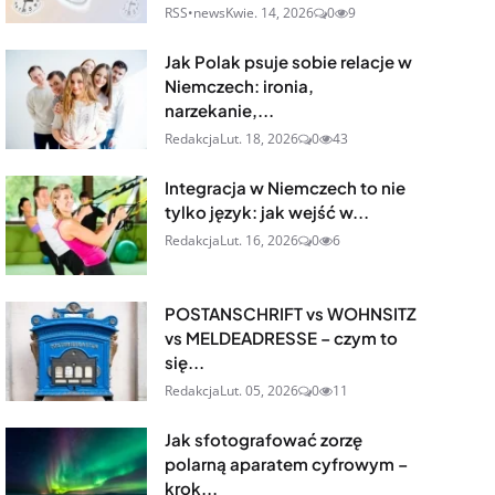
RSS•news
Kwie. 14, 2026
0
9
Jak Polak psuje sobie relacje w
Niemczech: ironia,
narzekanie,...
Redakcja
Lut. 18, 2026
0
43
Integracja w Niemczech to nie
tylko język: jak wejść w...
Redakcja
Lut. 16, 2026
0
6
POSTANSCHRIFT vs WOHNSITZ
vs MELDEADRESSE – czym to
się...
Redakcja
Lut. 05, 2026
0
11
Jak sfotografować zorzę
polarną aparatem cyfrowym –
krok...