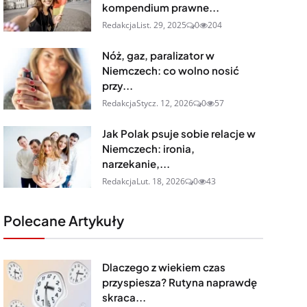
kompendium prawne...
Redakcja
List. 29, 2025
0
204
Nóż, gaz, paralizator w
Niemczech: co wolno nosić
przy...
Redakcja
Stycz. 12, 2026
0
57
Jak Polak psuje sobie relacje w
Niemczech: ironia,
narzekanie,...
Redakcja
Lut. 18, 2026
0
43
Polecane Artykuły
Dlaczego z wiekiem czas
przyspiesza? Rutyna naprawdę
skraca...