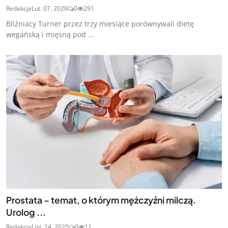
Redakcja
Lut. 07, 2026
0
291
Bliźniacy Turner przez trzy miesiące porównywali dietę
wegańską i mięsną pod ...
Prostata – temat, o którym mężczyźni milczą.
Urolog ...
Redakcja
List. 14, 2025
0
11