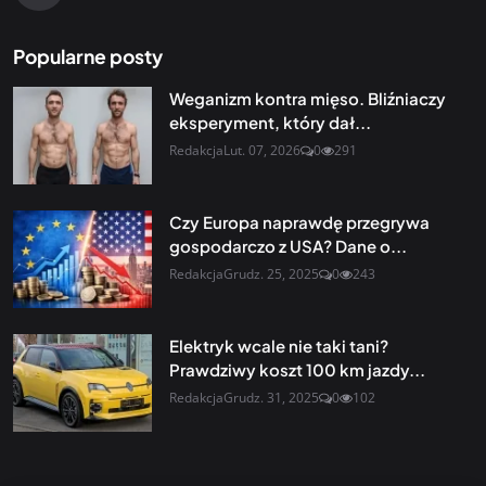
Popularne posty
Weganizm kontra mięso. Bliźniaczy
eksperyment, który dał...
Redakcja
Lut. 07, 2026
0
291
Czy Europa naprawdę przegrywa
gospodarczo z USA? Dane o...
Redakcja
Grudz. 25, 2025
0
243
Elektryk wcale nie taki tani?
Prawdziwy koszt 100 km jazdy...
Redakcja
Grudz. 31, 2025
0
102