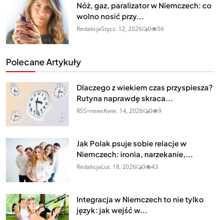
Nóż, gaz, paralizator w Niemczech: co
wolno nosić przy...
Redakcja
Stycz. 12, 2026
0
56
Polecane Artykuły
Dlaczego z wiekiem czas przyspiesza?
Rutyna naprawdę skraca...
RSS•news
Kwie. 14, 2026
0
9
Jak Polak psuje sobie relacje w
Niemczech: ironia, narzekanie,...
Redakcja
Lut. 18, 2026
0
43
Integracja w Niemczech to nie tylko
język: jak wejść w...