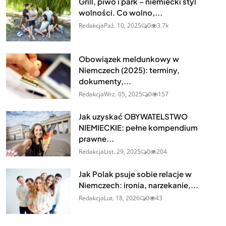
Grill, piwo i park – niemiecki styl
wolności. Co wolno,...
Redakcja
Paź. 10, 2025
0
3.7k
Obowiązek meldunkowy w
Niemczech (2025): terminy,
dokumenty,...
Redakcja
Wrz. 05, 2025
0
157
Jak uzyskać OBYWATELSTWO
NIEMIECKIE: pełne kompendium
prawne...
Redakcja
List. 29, 2025
0
204
Jak Polak psuje sobie relacje w
Niemczech: ironia, narzekanie,...
Redakcja
Lut. 18, 2026
0
43