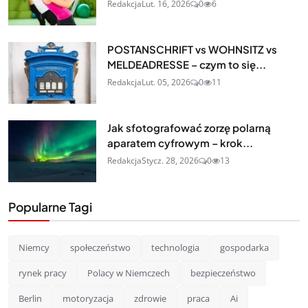
Redakcja
Lut. 16, 2026
0
6
POSTANSCHRIFT vs WOHNSITZ vs
MELDEADRESSE – czym to się...
Redakcja
Lut. 05, 2026
0
11
Jak sfotografować zorzę polarną
aparatem cyfrowym – krok...
Redakcja
Stycz. 28, 2026
0
13
Popularne Tagi
Niemcy
społeczeństwo
technologia
gospodarka
rynek pracy
Polacy w Niemczech
bezpieczeństwo
Berlin
motoryzacja
zdrowie
praca
Ai