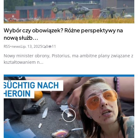
Wybór czy obowiązek? Różne perspektywy na
nową służb...
RSS•news
Lip. 13, 2025
0
11
Nowy minister obrony, Pistorius, ma ambitne plany związane z
kształtowaniem n...