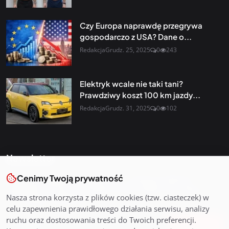
Czy Europa naprawdę przegrywa
gospodarczo z USA? Dane o...
Redakcja
Grudz. 25, 2025
0
243
Elektryk wcale nie taki tani?
Prawdziwy koszt 100 km jazdy...
Redakcja
Grudz. 31, 2025
0
102
Newsletter
Cenimy Twoją prywatność
Otrzymuj najnowsze wiadomości i starannie dobrane
aktualności prosto do swojej skrzynki odbiorczej. Zapisz się
Nasza strona korzysta z plików cookies (tzw. ciasteczek) w
do naszego newslettera
celu zapewnienia prawidłowego działania serwisu, analizy
ruchu oraz dostosowania treści do Twoich preferencji.
Zapisz się