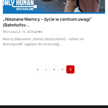
„Nieznane Niemcy – życie w centrum uwagi”
(Bahnhofsv...
RSS•news
Lut. 18, 2025
0
6
Mocny dokument „Hartes Deutschland – Leben im
Brennpunkt” zagląda do mroczneg...
«
‹
4
5
6